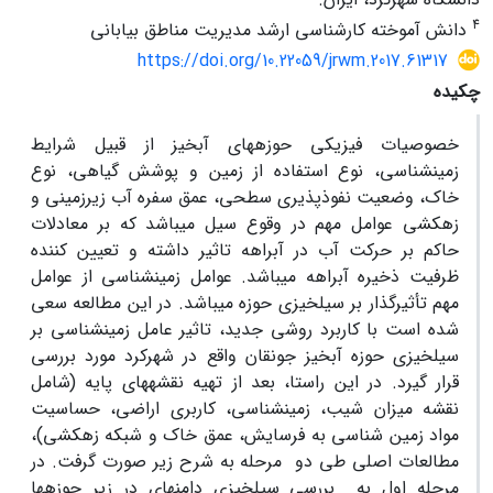
4
دانش آموخته کارشناسی ارشد مدیریت مناطق بیابانی
https://doi.org/10.22059/jrwm.2017.61317
چکیده
خصوصیات فیزیکی حوزه­های آبخیز از قبیل شرایط
زمین‏شناسی، نوع استفاده از زمین و پوشش گیاهی، نوع
خاک، وضعیت نفوذپذیری سطحی، عمق سفره­ آب­ زیرزمینی و
زهکشی عوامل مهم در وقوع سیل می­باشد که بر معادلات
حاکم بر حرکت آب در آبراهه تاثیر داشته و تعیین کننده
ظرفیت ذخیره آبراهه می‏باشد. عوامل زمین‏شناسی از عوامل
مهم تأثیرگذار بر سیل‏خیزی حوزه می‏باشد. در این مطالعه سعی
شده است با کاربرد روشی جدید، تاثیر عامل زمین‏شناسی بر
سیل‏خیزی حوزه آبخیز جونقان واقع در شهرکرد مورد بررسی
قرار گیرد. در این راستا، بعد از تهیه نقشه‏های پایه (شامل
نقشه میزان شیب، زمین‏شناسی، کاربری اراضی، حساسیت
مواد زمین شناسی به فرسایش، عمق خاک و شبکه زهکشی)،
مطالعات اصلی طی دو مرحله به شرح زیر صورت گرفت. در
مرحله اول به بررسی سیل‏خیزی دامنه‏ای در زیر حوزه‏ها