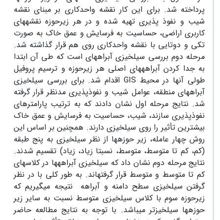
پرداخته شد. برای این کار نقشه واحدکاری بر مبنای نقشه
شیب و نفوذ پذیری تهیه شده و در هر زیرحوزه نقشه‏های
کاربری اراضی، حساسیت به فرسایش و عمق خاک به صورت
تکی و دوتایی با نقشه واحدکاری روی هم قرار گذاشته شد.
مرحله دوم بررسی سیل‏خیزی آبراهه‏ای است که طی آن ابتدا
به جدا کردن آبراهه‏های اصلی هر زیرحوزه و ترسیم پروفیل
طولی آنها در محیط GIS اقدام شد. برای بررسی سیل‏خیزی
آبراهه‏ای منطقه، عوامل شیب و نفوذپذیری مدنظر قرار گرفته
شد. نتایج مرحله اول نشان دادند که به ترتیب پارامترهای
نفوذپذیری سازند، شیب، حساسیت به فرسایش و عمق خاک
بیشترین تأثیر را روی سیل‏خیزی دارند. همچنین بر اساس این
روش چهار عامله، زیر حوزه‏ها از نظر سیل‏خیزی به پنج طبقه
(کم، کم تا متوسط، متوسط، نسبتا زیاد، زیاد) تقسیم شدند.
نتایج مرحله دوم نشان داد که سیل‏خیزی آبراهه‏ها در کلاس‏های
کم تا متوسط و متوسط قرار گرفته‏اند. به طور کلی با در نظر
گرفتن سیل‏خیزی سطح دامنه و آبراهه نتیجه می‏گیریم که
زیرحوزه سوم با کلاس سیل‏خیزی متوسط نسبت به سایر زیر
حوزه‏ها سیل‏خیزتر می­باشد. با توجه به نتایج مطالعه حاضر