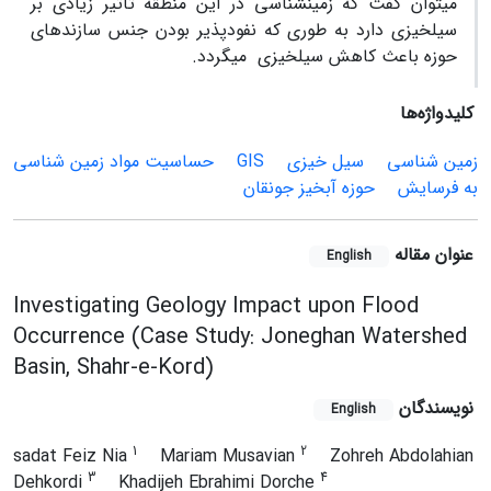
می‏توان گفت که زمین­شناسی در این منطقه تأثیر زیادی بر
سیل‏خیزی دارد به طوری که نفودپذیر بودن جنس سازندهای
حوزه باعث کاهش سیل‏خیزی می‏گردد.
کلیدواژه‌ها
زمین شناسی
سیل خیزی
GIS
حساسیت مواد زمین شناسی
به فرسایش
حوزه آبخیز جونقان
عنوان مقاله
English
Investigating Geology Impact upon Flood
Occurrence (Case Study: Joneghan Watershed
Basin, Shahr-e-Kord)
نویسندگان
English
1
2
sadat Feiz Nia
Mariam Musavian
Zohreh Abdolahian
3
4
Dehkordi
Khadijeh Ebrahimi Dorche