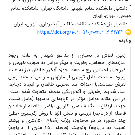
3
دانشیار دانشکده منابع طبیعی دانشگاه تهران، دانشکده منابع
طبیعی، تهران، ایران
4
دانشیار پژوهشکده حفاظت خاک و آبخیزداری، تهران، ایران
https://doi.org/10.22059/jrwm.2016.61744
چکیده
زمین لغزش در بسیاری از مناطق شیبدار به علت وجود
سازند‏های حساس، رطوبت و دیگر عوامل به صورت طبیعی و
غیر قابل اجتنابی رخ می‏دهد. حوزه آبخیز طالقان نیز به علت
وجود مساحت قابل توجهی از مارن‏های میوسن مستعد زمین
لغزش می‏باشد.با احداث سد مخزنی طالقان و ایجاد دریاچه
سد، شرایط رطوبتی و اکولوژیکی منطقه متفاوت شده است.
در این مقاله عوامل مؤثر در ناپایداری دامنه‏ها (عامل شیب،
جهت، ارتفاع، سنگ شناسی، کاربری اراضی، فاصله از جاده و
فاصله از دریاچه) بررسی و نقش آنها با روش رگرسیون خطی
چند متغیره در دو محدوده بزرگ (شعاع 1500متری و بیشتر
نسبت به دریاچه) وکوچک (فاصله 450 متری از دریاچه)
ارزیابی شد. بدین دلیل ابتدا نقشه پراکنش زمین لغزش‏ها با