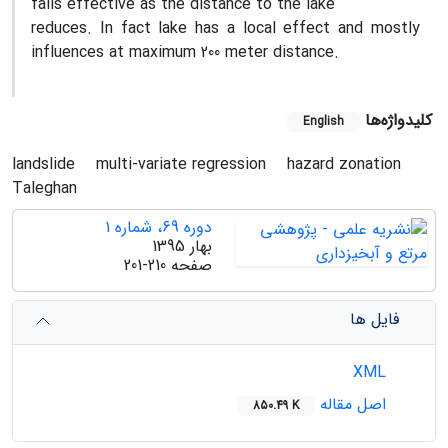
falls effective as the distance to the lake
reduces. In fact lake has a local effect and mostly
influences at maximum 200 meter distance.
کلیدواژه‌ها
English
landslide
multi-variate regression
hazard zonation
Taleghan
دوره 69، شماره 1
بهار 1395
صفحه
201-210
فایل ها
XML
اصل مقاله
850.49 K