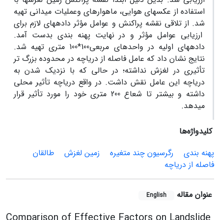
استفاده از عکس‏های هوایی، ماهواره‏ای وعملیات میدانی تهیه
شد. از تلاقی نقشه پراکنش و عوامل مؤثر داده‏های لازم برای
ارزیابی عوامل مؤثر و در نهایت پهنه بندی بدست آمد.
داده‏های اولیه در واحدهای مربعی100*100 متری تهیه شد.
نتایج نشان داد که عامل فاصله از دریاچه در محدوده بزرگ تر
تأثیری در لغزش نداشته؛ در حالی که با نزدیک شدن به
دریاچه این عامل نقش داشت. در واقع دریاچه تأثیر محلی
داشته و بیشتر تا شعاع 200 متری خود را مورد تأثیر قرار
می‏دهد.
کلیدواژه‌ها
پهنه بندی
رگرسیون چند متغیره
زمین لغزش
طالقان
فاصله از دریاچه
عنوان مقاله
English
Comparison of Effective Factors on Landslide