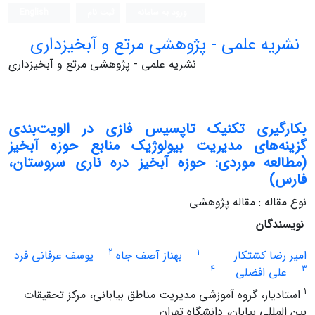
ورود به سامانه
ثبت نام
English
نشریه علمی - پژوهشی مرتع و آبخیزداری
نشریه علمی - پژوهشی مرتع و آبخیزداری
بکارگیری تکنیک تاپسیس فازی در الویت‌بندی
گزینه‌های مدیریت بیولوژیک منابع حوزه آبخیز
(مطالعه موردی: حوزه آبخیز دره ناری سروستان،
فارس)
نوع مقاله : مقاله پژوهشی
نویسندگان
2
1
امیر رضا کشتکار
بهناز آصف جاه
یوسف عرفانی فرد
4
3
علی افضلی
1
استادیار، گروه آموزشی مدیریت مناطق بیابانی، مرکز تحقیقات
بین المللی بیابان، دانشگاه تهران