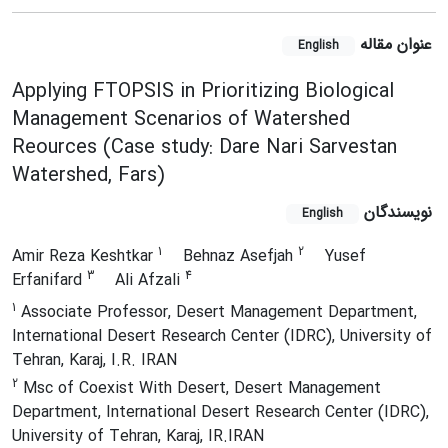
عنوان مقاله
English
Applying FTOPSIS in Prioritizing Biological
Management Scenarios of Watershed
Reources (Case study: Dare Nari Sarvestan
Watershed, Fars)
نویسندگان
English
1
2
Amir Reza Keshtkar
Behnaz Asefjah
Yusef
3
4
Erfanifard
Ali Afzali
1
Associate Professor, Desert Management Department,
International Desert Research Center (IDRC), University of
Tehran, Karaj, I.R. IRAN
2
Msc of Coexist With Desert, Desert Management
Department, International Desert Research Center (IDRC),
University of Tehran, Karaj, IR.IRAN