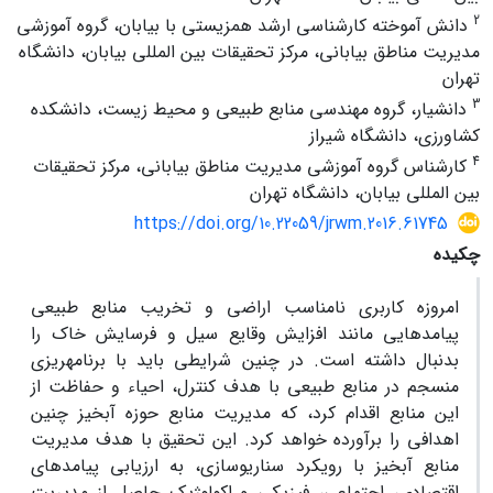
2
دانش آموخته کارشناسی ارشد همزیستی با بیابان، گروه آموزشی
مدیریت مناطق بیابانی، مرکز تحقیقات بین المللی بیابان، دانشگاه
تهران
3
دانشیار، گروه مهندسی منابع طبیعی و محیط زیست، دانشکده
کشاورزی، دانشگاه شیراز
4
کارشناس گروه آموزشی مدیریت مناطق بیابانی، مرکز تحقیقات
بین المللی بیابان، دانشگاه تهران
https://doi.org/10.22059/jrwm.2016.61745
چکیده
امروزه کاربری نامناسب اراضی و تخریب منابع طبیعی
پیامدهایی مانند افزایش وقایع سیل و فرسایش خاک را
بدنبال داشته است. در چنین شرایطی باید با برنامه­ریزی
منسجم در منابع طبیعی با هدف کنترل، احیاء و حفاظت از
این منابع اقدام کرد، که مدیریت منابع حوزه آبخیز چنین
اهدافی را برآورده خواهد کرد. این تحقیق با هدف مدیریت
منابع آبخیز با رویکرد سناریوسازی، به ارزیابی پیامدهای
اقتصادی، اجتماعی، فیزیکی و اکولوژیک حاصل از مدیریت