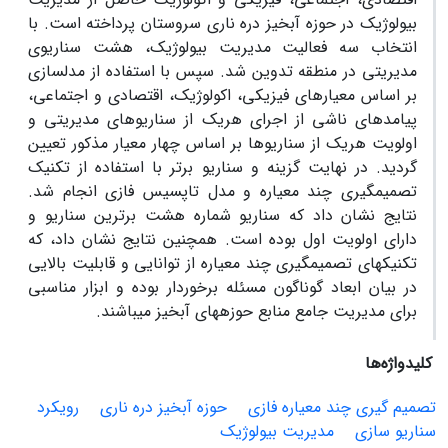
بیولوژیک در حوزه آبخیز دره ناری سروستان پرداخته است. با
انتخاب سه فعالیت مدیریت بیولوژیک، هشت سناریوی
مدیریتی در منطقه تدوین شد. سپس با استفاده از مدل­سازی
بر اساس معیارهای فیزیکی، اکولوژیک، اقتصادی و اجتماعی،
پیامدهای ناشی از اجرای هریک از سناریوهای مدیریتی و
اولویت هریک از سناریوها بر اساس چهار معیار مذکور تعیین
گردید. در نهایت گزینه و سناریو برتر با استفاده از تکنیک
تصمیم­گیری چند معیاره و مدل تاپسیس فازی انجام شد.
نتایج نشان داد که سناریو شماره هشت برترین سناریو و
دارای اولویت اول بوده است. همچنین نتایج نشان داد، که
تکنیک­های تصمیم­گیری چند معیاره از توانایی و قابلیت بالایی
در بیان ابعاد گوناگون مسئله برخوردار بوده و ابزار مناسبی
برای مدیریت جامع منابع حوزه­های آبخیز می­باشند.
کلیدواژه‌ها
تصمیم گیری چند معیاره فازی
حوزه آبخیز دره ناری
رویکرد
سناریو سازی
مدیریت بیولوژیک