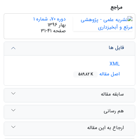
مراجع
دوره 70، شماره 1
بهار 1396
صفحه
31-41
فایل ها
XML
اصل مقاله
589.82 K
سابقه مقاله
هم رسانی
ارجاع به این مقاله