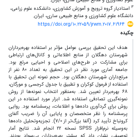
3
استادیار گروه ترویج و آموزش کشاورزی، دانشکده علوم زراعی،
دانشگاه علوم کشاورزی و منابع طبیعی ساری، ایران.
https://doi.org/10.22059/jrwm.2017.61964
چکیده
هدف این تحقیق بررسی عوامل مؤثر بر استفاده بهره‌برداران
شهرستان دهگلان از منابع اطلاعاتی و کانال‌های ارتباطی
برای مشارکت در طرح‌های اصلاحی و احیایی مرتع بود.
جامعه آماری مورد نظر در این تحقیق به تعداد 80 نفر از
مرتع‌داران شهرستان دهگلان بود. حجم نمونه این تحقیق با
استفاده از فرمول کوکران و تطبیق با جدول کرجسی و مورگان،
68 بهره‌بردار تعیین شد. به‌منظور انتخاب نمونه‌ها از روش
نمونه‌گیری تصادفی استفاده شد. ابزار مورد استفاده در این
روش برای گردآوری داده‌ها و اطلاعات، پرسشنامه بود. روایی
پرسشنامه را نظر متخصصان و پایایی آن را ضریب آلفای
کرونباخ تأیید کرد (آلفا بزرگ‌تر از 7/0). تجزیه‌وتحلیل داده‌ها
به‌وسیله نرم‌افزار SPSS نسخه 22 انجام شد. نتایج آمار
توصیفی نشان داد که بیشتر بهره‌برداران بی‌سواد بودند.