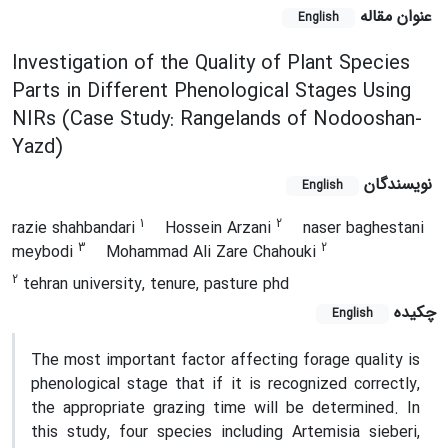
عنوان مقاله
English
Investigation of the Quality of Plant Species
Parts in Different Phenological Stages Using
NIRs (Case Study: Rangelands of Nodooshan-
Yazd)
نویسندگان
English
1
2
razie shahbandari
Hossein Arzani
naser baghestani
3
2
meybodi
Mohammad Ali Zare Chahouki
2
tehran university, tenure, pasture phd
چکیده
English
The most important factor affecting forage quality is
phenological stage that if it is recognized correctly,
the appropriate grazing time will be determined. In
this study, four species including Artemisia sieberi,