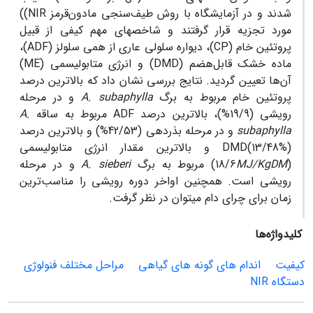
شدند و در آزمایشگاه با روش­ طیف‌سنجی مادون‌قرمز NIR))
مورد تجزیه قرار گرفتند و شاخص­های مهم کیفی از قبیل
پروتئین خام (CP)، دیواره سلولی عاری از همی سلولز (ADF)،
ماده خشک قابل‌هضم (DMD) و انرژی متابولیسمی (ME)
آن‌ها تعیین گردید. نتایج بررسی نشان داد که بالاترین درصد
پروتئین خام مربوط به برگ
A. subaphylla
و در مرحله
رویشی (19/9%)، بالاترین درصد ADF مربوط به ساقه
A.
subaphylla
و در مرحله بذردهی (42/53%) و بالاترین درصد
DMD(13/48%) و بالاترین مقدار انرژی متابولیسمی
(18/6
MJ/KgDM
) مربوط به برگ
A. sieberi
و در مرحله
رویشی است. همچنین اواخر دوره رویشی را مناسب‌ترین
زمان برای چرای دام می­توان در نظر گرفت.
کلیدواژه‌ها
کیفیت
اندام های گونه های گیاهی
مراحل مختلف فنولوژی
دستگاه NIR