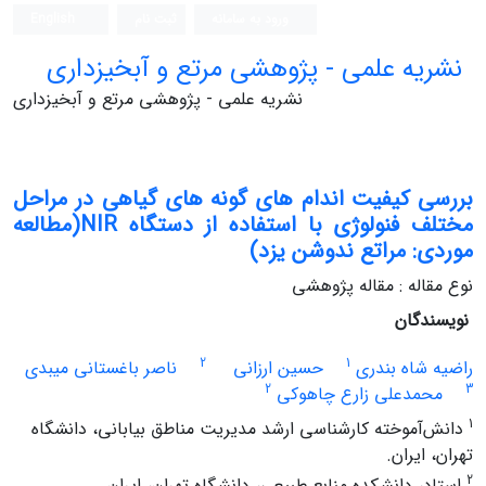
ورود به سامانه
ثبت نام
English
نشریه علمی - پژوهشی مرتع و آبخیزداری
نشریه علمی - پژوهشی مرتع و آبخیزداری
بررسی کیفیت اندام های گونه های گیاهی در مراحل
مختلف فنولوژی با استفاده از دستگاه NIR(مطالعه
موردی: مراتع ندوشن یزد)
نوع مقاله : مقاله پژوهشی
نویسندگان
2
1
راضیه شاه بندری
حسین ارزانی
ناصر باغستانی میبدی
2
3
محمدعلی زارع چاهوکی
1
دانش‌آموخته کارشناسی ارشد مدیریت مناطق بیابانی، دانشگاه
تهران، ایران.
2
استاد، دانشکده منابع طبیعی، دانشگاه تهران، ایران.