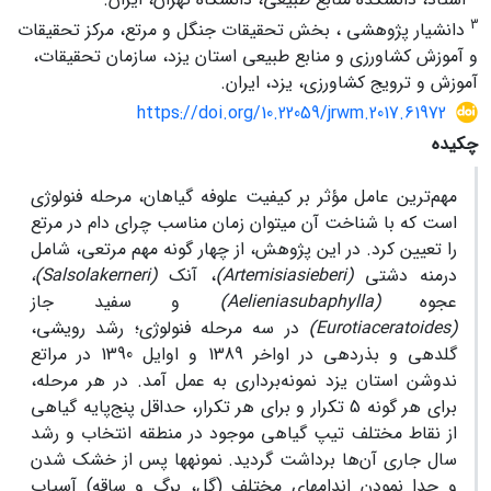
3
دانشیار پژوهشی ، بخش تحقیقات جنگل و مرتع، مرکز تحقیقات
و آموزش کشاورزی و منابع طبیعی استان یزد، سازمان تحقیقات،
آموزش و ترویج کشاورزی، یزد، ایران.
https://doi.org/10.22059/jrwm.2017.61972
چکیده
مهم‌ترین عامل مؤثر بر کیفیت علوفه گیاهان، مرحله فنولوژی
است که با شناخت آن می­توان زمان مناسب چرای دام در مرتع
را تعیین کرد. در این پژوهش، از چهار گونه مهم مرتعی، شامل
درمنه دشتی
(
sieberi
Artemisia
)
، آنک
(
kerneri
Salsola
)
،
عجوه
(
subaphylla
Aelienia
)
و سفید جاز
(
ceratoides
Eurotia
)
در سه مرحله فنولوژی؛ رشد رویشی،
گلدهی و بذردهی در اواخر 1389 و اوایل 1390 در مراتع
ندوشن استان یزد نمونه‌برداری به عمل آمد. در هر مرحله،
برای هر گونه 5 تکرار و برای هر تکرار، حداقل پنج‌پایه گیاهی
از نقاط مختلف تیپ گیاهی موجود در منطقه انتخاب و رشد
سال جاری آن‌ها برداشت گردید. نمونه­ها پس از خشک شدن
و جدا نمودن اندام­های مختلف (گل، برگ و ساقه) آسیاب