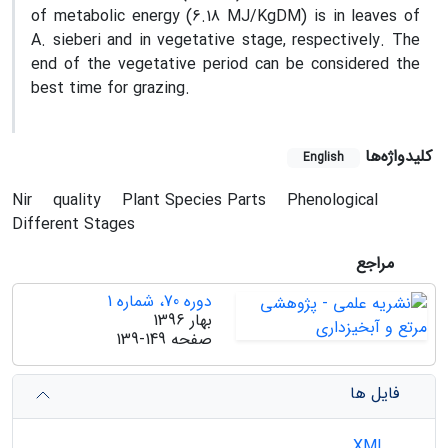
of metabolic energy (6.18 MJ/KgDM) is in leaves of
A. sieberi and in vegetative stage, respectively. The
end of the vegetative period can be considered the
best time for grazing.
کلیدواژه‌ها
English
Nir
quality
Plant Species Parts
Phenological
Different Stages
مراجع
دوره 70، شماره 1
بهار 1396
صفحه
139-149
فایل ها
XML