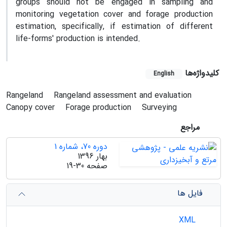
groups should not be engaged in sampling and
monitoring vegetation cover and forage production
estimation, specifically, if estimation of different
life-forms' production is intended.
کلیدواژه‌ها
English
Rangeland
Rangeland assessment and evaluation
Canopy cover
Forage production
Surveying
مراجع
دوره 70، شماره 1
بهار 1396
صفحه
19-30
فایل ها
XML