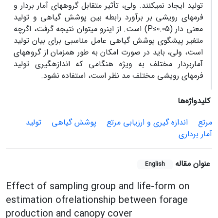
تولید ایجاد نمی­کنند. ولی، تأثیر متقابل گروه­های آمار بردار و
فرم‏های رویشی بر برآورد رابطه بین پوشش گیاهی و تولید
معنی دار (P≤0.05) است. از این­رو می­توان نتیجه گرفت، اگرچه
متغیر پیشگوی پوشش گیاهی عامل مناسبی برای بیان تولید
است، ولی، باید در صورت امکان به طور همزمان از گروه­های
آماربردار مختلف به ویژه هنگامی که اندازه­گیری تولید
فرم‏های رویشی مختلف مد نظر است، استفاده نشود.
کلیدواژه‌ها
مرتع
اندازه گیری و ارزیابی مرتع
پوشش گیاهی
تولید
آمار برداری
عنوان مقاله
English
Effect of sampling group and life-form on
estimation ofrelationship between forage
production and canopy cover