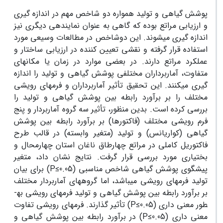
پوشش گیاهی و تولید همواره دو شاخص مهم در اندازه گیری
و ارزیابی مراتع بوده که گاهی به عنوان نماینده­ی دیگری نیز
اندازه گیری می­شوند. این دوشاخص در مطالعات وسیعی مورد
استفاده قرار گرفته و نقشی تعیین کننده در ارزیابی ساختار و
عملکرد مراتع دارند. در بعضی موارد در زمان یا مکان­های
متفاوت، آماربرداران مختلفی پوشش گیاهی و تولید را اندازه
گیری می­کنند. این تحقیق تأثیر آماربرداران و فرم‏های رویشی
مختلف را بر برآورد رابطه بین پوشش گیاهی و تولید را
بررسی کرده است. بدین منظور، تأثیر سه گروه آماربردار و پنج
فرم رویشی مختلف (فاکتورها) بر برآورد رابطه بین پوشش
گیاهی (کواریانس) و تولید (متغیر وابسته) در قالب طرح
فاکتوریل کاملی در مراتع چهارطاق ناغان استان چهارمحال و
بختیاری مورد بررسی قرار گرفت. نتایج نشان داد، متغیر
پیشگوی پوشش گیاهی شاخص مناسبی (P≤0.05) برای بیان
تولید فرم‏های رویشی می­باشد، اما گروه­های آماربردار مختلف
بر برآورد رابطه بین پوشش گیاهی و تولید فرم‏های رویشی به­
طور معنی داری (P≤0.05) تأثیر گذارند. فرم‏های رویشی تفاوت
معنی داری (P≤0.05) در برآورد رابطه بین پوشش گیاهی و