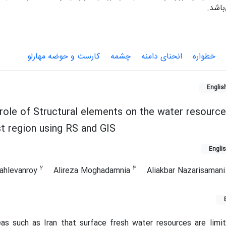
باشد.
خطواره
انحنای دامنه
چشمه
کارست و حوضه مهارلو
Englis
 role of Structural elements on the water resourc
t region using RS and GIS
Engli
2
3
ahlevanroy
Alireza Moghadamnia
Aliakbar Nazarisaman
reas such as Iran that surface fresh water resources are limi