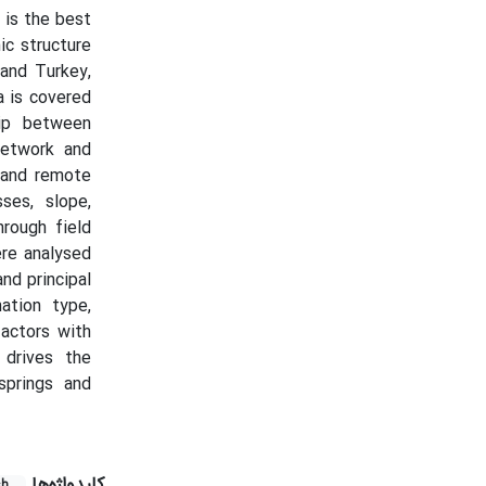
 is the best
ic structure
 and Turkey,
a is covered
hip between
network and
 and remote
sses, slope,
rough field
ere analysed
nd principal
ation type,
factors with
 drives the
springs and
کلیدواژه‌ها
sh