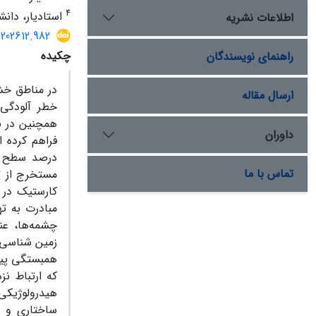
4
استادیار، دانش
اطلاعات نشریه
.202612.982
چکیده
راهنمای نویسندگان
در مناطق خشک
ارسال مقاله
خطر آلودگی 
همچنین در بع
داوران
درصد سطح کش
تماس با ما
مستخرج از تص
کارستیک در م
مبادرت به ت
چشمه‌ها، عن
زمین شناسی، 
که ارتباط نز
هیدرولوژیکی
ساختاری و م