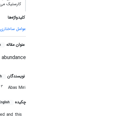
کارستیک می‌
کلیدواژه‌ها
عوامل ساختاری
عنوان مقاله
h
e abundance
نویسندگان
sh
3
i
Abas Miri
چکیده
English
ted and this