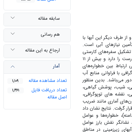
سابقه مقاله
هم رسانی
از طرف دیگر این آبها با
أمین نیازهای آبی است.
ارجاع به این مقاله
 تشکیل سفره‌های کارستی
فراهم کرده است. ایران بعد از کشورهای آمریکا، چین و ترکیه، بالاترین درصد کارست را دارد و بیش از ۱۱
ارتباط بین خطواره‌های
آمار
افی با فراوانی منابع آب
دور می‌باشد. بدین منظور
تعداد مشاهده مقاله
1,109
فاعی، شیب، پوشش گیاهی،
تعداد دریافت فایل
1,361
ی، نقشه های توپوگرافی،
اصل مقاله
ون‌های آماری مانند ضریب
و تحلیل قرار گرفت. نتایج نشان داد
منه)، خطواره‌ها و عوامل
 نشانگر نقش بارز عوامل
های زیرزمینی در مناطق