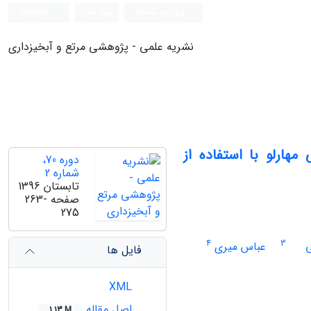
ورود به سامانه
ثبت نام
English
نشریه علمی - پژوهشی مرتع و آبخیزداری
هارلو با استفاده از
دوره 70،
شماره 2
تابستان 1396
صفحه
263-
275
4
3
ی
عباس میری
فایل ها
XML
اصل مقاله
1.13 M