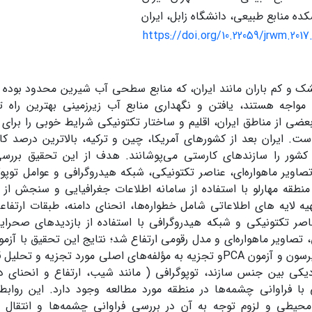
کده منابع طبیعی، دانشگاه زابل، ایران
https://doi.org/10.22059/jrwm.2017
 و کم باران مانند ایران، که منابع سطحی آب شیرین محدود بوده و 
مواجه هستند، یافتن و نگهداری منابع آب زیرزمینی بهترین راه ت
ضی از مناطق ایران، اقلیم و ساختار تکتونیکی شرایط خوبی را برای
ور را سازند‌های کارستی می‌پوشانند. هدف از این تحقیق بررسی 
اویر ماهواره‌ای، عناصر تکتونیکی، شبکه هیدروگرافی و عوامل توپوگر
نطقه مهارلو با استفاده از سامانه اطلاعات جغرافیایی و سنجش از 
هیه لایه های اطلاعاتی شامل خطواره‌ها، انحنای دامنه، طبقات ارت
اصر تکتونیکی و شبکه هیدروگرافی با استفاده از بازدیدهای صحرای
تصاویر ماهواره‌ای و مدل رقومی ارتفاع شد؛ نتایج این تحقیق با آزم
همبستگی پیرسون و آزمون PCAو تجزیه به مؤلفه‌های اصلی مورد تجزیه 
دیکی بین جنس سازند، توپوگرافی ( مانند شیب، ارتفاع و انحنای دا
 با فراوانی چشمه‌ها در منطقه مورد مطالعه وجود دارد. این روابط
حیطی و لزوم توجه به آن در بررسی فراوانی چشمه‌ها و انتقال آب