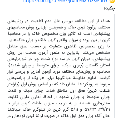
https://doi.org/10.22059/jrwm.2018.206814.1009
چکیده
هدف از این مطالعه بررسی علل عدم قطعیت در روش‌های
مختلف برآورد کربن خاک و همچنین ارزیابی روش محاسبه­ای
پیشنهادی است که تأثیر وزن مخصوص خاک را در محاسبۀ
کربن از بین برده و میزان واقعی کربن خاک را برای خاک‌هایی
با وزن مخصوص ظاهری متفاوت بر حسب عمق معادل
مشخص می‌کند. بنابراین به منظور آزمون صحت این روش
پیشنهادی، میزان کربن در سه نوع شدت‌ چرا در شوره‌زارهای
استان گلستان (چرای سبک، چرای متوسط و چرای شدید)،
محاسبه و روش‌های مختلف مورد آزمون آماری و بررسی قرار
گرفتند. نتایج مقایسۀ میانگین­ها برای هر یک از پارامترهای
مربوط به رویکردها نشان داد که بر اساس روش اول (پارامتر
غلظت کربن) عمق اول مناطق شدت چرای سبک و شدت
چرای متوسط و چرای شدید از لحاظ آماری دارای تفاوت
معنی‌داری هستند و به ترتیب میزان غلظت کربن برابر با
39/31، 57/23 و 5/11 گرم کربن در کیلوگرم خاک می­باشند
حال آنکه برای عمق اول خاک در صورت ارائۀ کربن توده­ای در