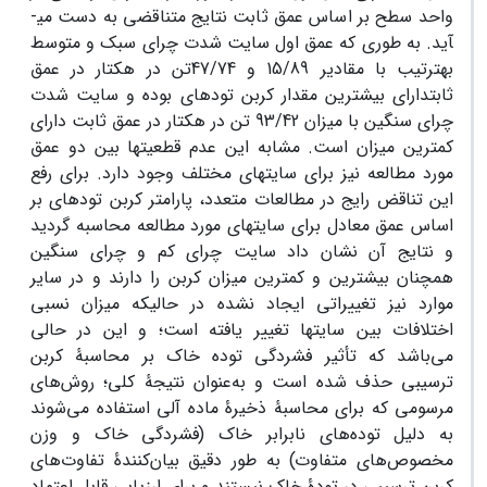
واحد سطح بر اساس عمق ثابت نتایج متناقضی به دست می­
آید. به طوری که عمق اول سایت شدت چرای سبک و متوسط
به­ترتیب با مقادیر 15/89 و 47/74تن در هکتار در عمق
ثابتدارای بیشترین مقدار کربن توده­ای بوده و سایت شدت
چرای سنگین با میزان 93/42 تن در هکتار در عمق ثابت دارای
کمترین میزان است. مشابه این عدم قطعیت­ها بین دو عمق
مورد مطالعه نیز برای سایت­های مختلف وجود دارد. برای رفع
این تناقض رایج در مطالعات متعدد، پارامتر کربن توده­ای بر
اساس عمق معادل برای سایت­های مورد مطالعه محاسبه گردید
و نتایج آن نشان داد سایت چرای کم و چرای سنگین
همچنان بیشترین و کمترین میزان کربن را دارند و در سایر
موارد نیز تغییراتی ایجاد نشده در حالیکه میزان نسبی
اختلافات بین سایت­ها تغییر یافته است؛ و این در حالی
می‌باشد که تأثیر فشردگی توده خاک بر محاسبۀ کربن
ترسیبی حذف شده است و به‌عنوان نتیجۀ کلی؛ روش‌های
مرسومی که برای محاسبۀ ذخیرۀ ماده آلی استفاده می‌شوند
به دلیل توده‌های نابرابر خاک (فشردگی خاک و وزن
مخصوص‌های متفاوت) به طور دقیق بیان‌کنندۀ تفاوت‌های
کربن ترسیبی در تودۀ خاک نیستند و برای ارزیابی قابل اعتماد