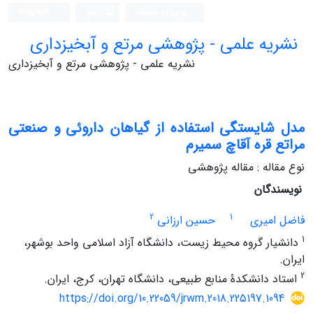
ورود به سامانه
ثبت نام
English
نشریه علمی - پژوهشی مرتع و آبخیزداری
نشریه علمی - پژوهشی مرتع و آبخیزداری
مدل شایستگی استفاده از گیاهان داروئی و صنعتی
مراتع قره آقاچ سمیرم
نوع مقاله : مقاله پژوهشی
نویسندگان
2
1
فاضل امیری
حسین ارزانی
1
دانشیار گروه محیط زیست، دانشگاه آزاد اسلامی واحد بوشهر،
ایران.
2
استاد دانشکدۀ منابع طبیعی، دانشگاه تهران، کرج، ایران.
https://doi.org/10.22059/jrwm.2018.225197.1094