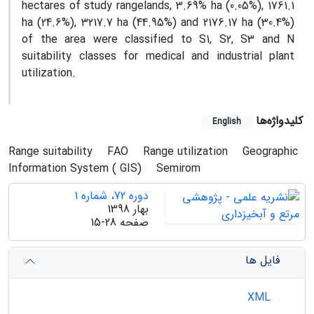
hectares of study rangelands, 3.69% ha (0.05%), 1761.1
ha (24.6%), 3217.7 ha (44.95%) and 2176.17 ha (30.4%)
of the area were classified to S1, S2, S3 and N
suitability classes for medical and industrial plant
utilization.
کلیدواژه‌ها
English
Range suitability
FAO
Range utilization
Geographic
Information System ( GIS)
Semirom
دوره 72، شماره 1
بهار 1398
صفحه
15-28
فایل ها
XML