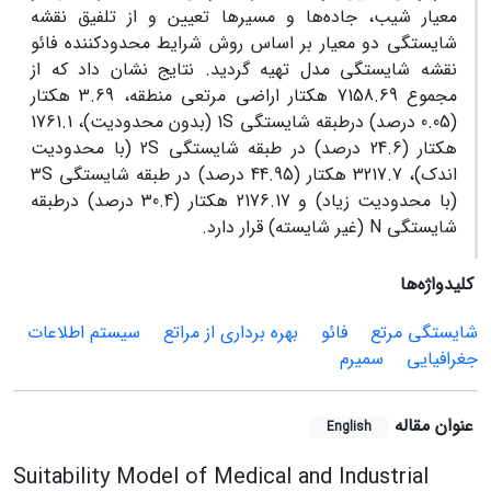
معیار شیب، جاده‌ها و مسیرها تعیین و از تلفیق نقشه
شایستگی دو معیار بر اساس روش شرایط محدودکننده فائو
نقشه شایستگی مدل تهیه گردید. نتایج نشان داد که از
مجموع 7158.69 هکتار اراضی مرتعی منطقه، 3.69 هکتار
(0.05 درصد) درطبقه شایستگی 1S (بدون محدودیت)، 1761.1
هکتار (24.6 درصد) در طبقه شایستگی 2S (با محدودیت
اندک)، 3217.7 هکتار (44.95 درصد) در طبقه شایستگی 3S
(با محدودیت زیاد) و 2176.17 هکتار (30.4 درصد) درطبقه
شایستگی N (غیر شایسته) قرار دارد.
کلیدواژه‌ها
شایستگی مرتع
فائو
بهره برداری از مراتع
سیستم اطلاعات
جغرافیایی
سمیرم
عنوان مقاله
English
Suitability Model of Medical and Industrial