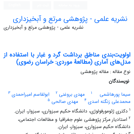
ورود به سامانه
ثبت نام
English
نشریه علمی - پژوهشی مرتع و آبخیزداری
نشریه علمی - پژوهشی مرتع و آبخیزداری
اولویت‌بندی مناطق برداشت گرد و غبار با استفاده از
مدل‌های آماری (مطالعۀ موردی: خراسان رضوی)
نوع مقاله : مقاله پژوهشی
نویسندگان
3
2
1
سیما پورهاشمی
مهدی بروغنی
ابولقاسم امیراحمدی
5
4
محمدعلی زنگنه اسدی
مهدی صالحی
1
دکتری ژئومورفولوژی، دانشگاه حکیم سبزواری، سبزوار، ایران.
2
استادیار مرکز پژوهشی علوم جغرافیا و مطالعات اجتماعی،
دانشگاه حکیم سبزواری، سبزوار، ایران.
3