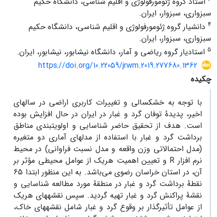
استاد گروه ژئومورفولوژی و اقلیم شناسی، دانشگاه حکیم
سبزواری، سبزوار، ایران.
4
دانشیار گروه ژئومورفولوژی و اقلیم شناسی، دانشگاه حکیم
سبزواری، سبزوار، ایران.
5
استادیار گروه ریاضی و آمار، دانشگاه نیشابور، نیشابور، ایران.
https://doi.org/10.22059/jrwm.2019.277680.1362
چکیده
با توجه به خشکسالی و تغییرات کاربری اراضی در سال­های
اخیر، پدیدۀ توفان گرد و غبار در ایران در حال افزایش بوده
است. هدف از تحقیق حاضر شناسایی و اولویت­بندی مناطق
برداشت گرد و غبار با استفاده از مدل­های آماری دو متغیره
(مدل احتمالاتی وزن واقعه و مدل نسبت فراوانی) در محیط
نرم افزار R و تعیین اهمیت هریک از عوامل محیطی مؤثر بر
آن، در استان خراسان رضوی می‌باشد. به این منظور ابتدا 65
نقطۀ برداشت گرد و غبار در منطقۀ مورد مطالعه شناسایی و
نقشۀ پراکنش گرد و غبار تهیه گردید. سپس نقشه­های هریک
از عوامل تأثیرگذار بر وقوع گرد و غبار شامل نقشه­های خاک،