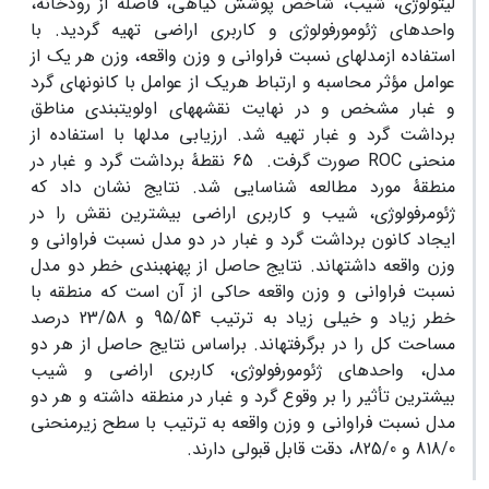
لیتولوژی، شیب، شاخص پوشش گیاهی، فاصله از رودخانه،
واحدهای ژئومورفولوژی و کاربری اراضی تهیه گردید. با
استفاده ازمدل­­های نسبت فراوانی و وزن واقعه، وزن هر یک از
عوامل مؤثر محاسبه و ارتباط هریک از عوامل با کانون­های گرد
و غبار مشخص و در نهایت نقشه­های اولویت­بندی مناطق
برداشت گرد و غبار تهیه شد. ارزیابی مدل­ها با استفاده از
منحنی ROC صورت گرفت. 65 نقطۀ برداشت گرد و غبار در
منطقۀ مورد مطالعه شناسایی شد. نتایج نشان داد که
ژئومرفولوژی، شیب و کاربری اراضی بیش­ترین نقش را در
ایجاد کانون برداشت گرد و غبار در دو مدل نسبت فراوانی و
وزن واقعه داشته­اند. نتایج حاصل از پهنه­بندی خطر دو مدل
نسبت فراوانی و وزن واقعه حاکی از آن است که منطقه با
خطر زیاد و خیلی زیاد به ترتیب 95/54 و 23/58 درصد
مساحت کل را در برگرفته­اند. براساس نتایج حاصل از هر دو
مدل، واحدهای ژئومورفولوژی، کاربری اراضی و شیب
بیشترین تأثیر را بر وقوع گرد و غبار در منطقه داشته­ و هر دو
مدل­ نسبت فراوانی و وزن واقعه به ترتیب با سطح زیرمنحنی
818/0 و 825/0، دقت قابل قبولی دارند.