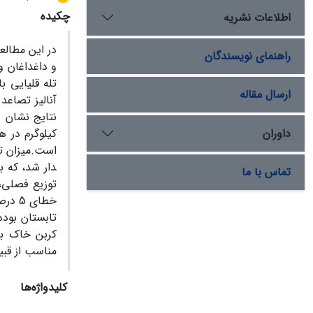
چکیده
اطلاعات نشریه
در این مطالع
راهنمای نویسندگان
و داغداغان و
ارسال مقاله
آنالیز تصاعد
داوران
دار شد، که بی
تماس با ما
توزیع فصلی، 
خطای 
تابستان بوده
مناسب از قبی
کلیدواژه‌ها