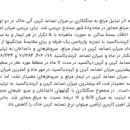
ه اثر تبدیل مرتع به جنگل­کاری بر میزان تصاعد کربن آلی خاک در دو تود
 مرتع مجاور در محدودۀ شهر سنندج بررسی شد. برای بررسی میزان تصا
تله قلیایی با اتاقک بستۀ ساکن به صورت ماهیانه با 
 کربن­دی­اکسید با تجزیه واریانس یک طرفه و برای مقایسۀ میانگین­ها از
ش­ترین میزان تصاعد کربن و کربن­دی­اکسید در مهر ماه و کم­ترین میزان
میزان تصاعد کربن در تیمار مرتع و سرو­نقره­ای معنی­دار نشد، اما د
5 درصد معنی­دار شد، که بیش­ترین میزان تصاعد کربن و کربن­دی­اکسید به ترتی
­ است. در مجموع جنگل­کاری با گونه­های داغداغان و سرو نقره­ای م
کربن خاک به ترتیب به میزان 5/5 و 18 درصد نسبت به مرتع مجاو
ل تغییر کاربری اراضی می­توان نرخ تصاعد کربن خاک را کاهش داد.