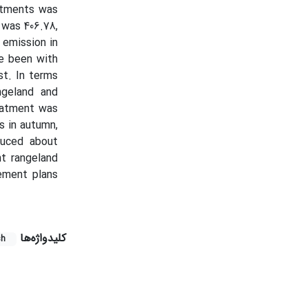
eatments was
 was 406.78,
 emission in
ve been with
st. In terms
ngeland and
reatment was
s in autumn,
educed about
t rangeland
ement plans
کلیدواژه‌ها
sh