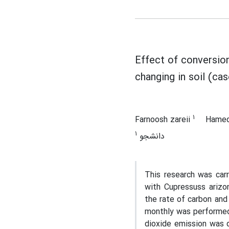
Effect of conversion
changing in soil (ca
1
Farnoosh zareii
Hamed
1
دانشجو
This research was carr
with Cupressuss arizon
the rate of carbon and
monthly was performed 
dioxide emission was 