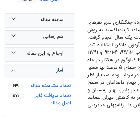
سابقه مقاله
ۀ جنگل­کاری سرو ­نقره­ای
عد کربن­دی­اکسید به روش
هم رسانی
5 تکرار در هر تیمار و به مدت یک سال انجام گرفت.
 آزمون دانکن استفاده شد.
نتایج نشان داد میزان تصاعد کربن در تیمار مرتع، سرو­نقره­ای و داغداغان به ترتیب 94/110، 92/104 و 22/91
ارجاع به این مقاله
کیلوگرم در هکتار در ماه و میزان تصاعد کربن­دی­اکسید 78/ 406، 71/384 و 48/334 کیلوگرم در هکتار در ماه
است.میزان تصاعد کربن و کربن دی­اکسید در مدت 12 ماه در منطقۀ مورد نظر در سطح خطای 5 درصد نیز معنی­
آمار
 در مرداد بوده است.از نظر
ر تیمار داغداغان در سطح
تعداد مشاهده مقاله
649
ب در پاییز، بهار، زمستان و
تعداد دریافت فایل
571
نجر به کاهش میزان تصاعد
اصل مقاله
ر شد. بنابراین با برنامه­های مدیریتی