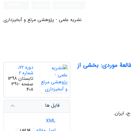
ورود به سامانه
ثبت نام
English
نشریه علمی - پژوهشی مرتع و آبخیزداری
طالعۀ موردی: بخشی از
دوره 72،
شماره 2
تابستان 1398
صفحه
391-
408
فایل ها
، ایران.
XML
اصل مقاله
1.52 M