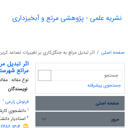
نشریه علمی - پژوهشی مرتع و آبخیزداری
صفحه اصلی
اثر تبدیل مرتع به جنگل‌کاری بر تغییرات تصاعد کر
اثر تبدیل م
مراتع شهرست
نوع مقاله : مقا
جستجوی پیشرفته
نویسندگان
1
فرنوش زارعی
صفحه اصلی
1
دانشجوی کارشنا
2
استادیار دانشک
مرور
66486.1304