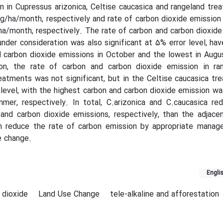
n in Cupressus‌ arizonica, Celtise caucasica and rangeland tr
2 kg/ha/month, respectively and rate of carbon dioxide emission
a/month, respectively. The rate of carbon and carbon dioxide
under consideration was also significant at 5% error level, ha
 carbon dioxide emissions in October and the lowest in Augu
ion, the rate of carbon and carbon dioxide emission in ra
reatments was not significant, but in the Celtise caucasica t
r level, with the highest carbon and carbon dioxide emission wa
mmer, respectively. In total, C.arizonica and C.caucasica r
nd carbon dioxide emissions, respectively, than the adjacen
n reduce the rate of carbon emission by appropriate manag
e change.
Engli
 dioxide
Land Use Change
tele-alkaline and afforestation