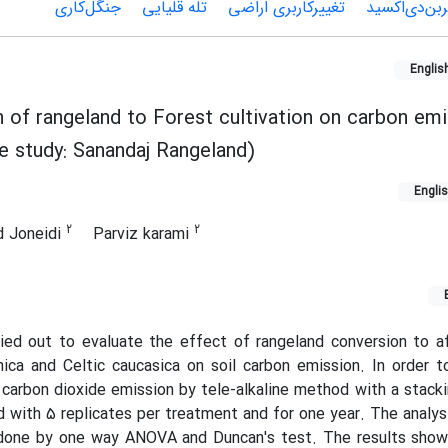
بن‌دی‌اکسید
تغییرکاربری اراضی
تله قلیایی
جنگل‌کاری
Englis
 of rangeland to Forest cultivation on carbon em
se study: Sanandaj Rangeland)
Engli
2
2
 Joneidi
Parviz karami
ied out to evaluate the effect of rangeland conversion to a
ica and Celtic caucasica on soil carbon emission. In order 
 carbon dioxide emission by tele-alkaline method with a stack
with 5 replicates per treatment and for one year. The analys
done by one way ANOVA and Duncan's test. The results show