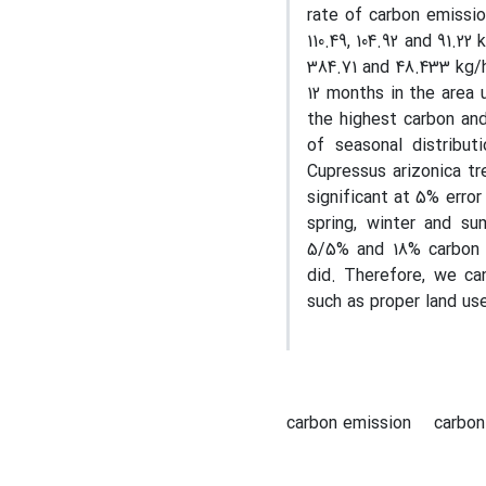
rate of carbon emissio
110.49, 104.92 and 91.2
384.71 and 48.433 kg/h
12 months in the area 
the highest carbon and
of seasonal distribut
Cupressus‌ arizonica t
significant at 5% erro
spring, winter and su
5/5% and 18% carbon a
did. Therefore, we ca
such as proper land us
carbon emission
carbon