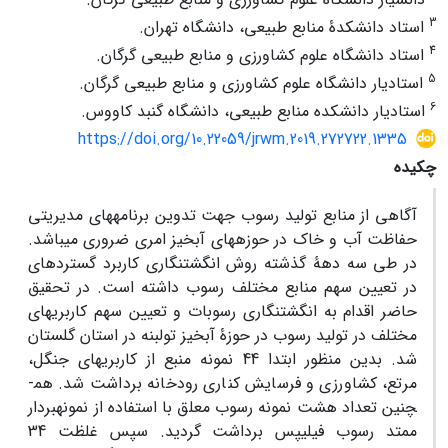
3
استاد دانشکدۀ منابع طبیعی، دانشگاه تهران.
4
استاد دانشگاه علوم کشاورزی و منابع طبیعی گرگان.
5
استادیار دانشگاه علوم کشاورزی و منابع طبیعی گرگان.
6
استادیار دانشکده منابع طبیعی، دانشگاه گنبد کاووس.
https://doi.org/10.22059/jrwm.2019.272722.1335
چکیده
آگاهی از منابع تولید رسوب جهت تدوین برنامه­های مدیریتی
حفاظت آب و خاک در حوزه­های آبخیز امری ضروری می­باشد.
در طی سه دهۀ گذشته روش انگشت­نگاری کاربرد گسترده­ای
در تعیین سهم منابع مختلف رسوب داشته است. در تحقیق
حاضر اقدام به انگشت­نگاری رسوبات و تعیین سهم کاربری­های
مختلف در تولید رسوب در حوزۀ آبخیز تول­بنه در استان گلستان
شد. بدین منظور ابتدا 44 نمونه منبع از کاربری­های جنگل،
مرتع، کشاورزی و فرسایش کناری رودخانه برداشت شد. هم­
چنین تعداد هشت نمونه رسوب معلق با استفاده از نمونه­بردار
ممتد رسوب فیلیپس برداشت گردید. سپس غلظت 34