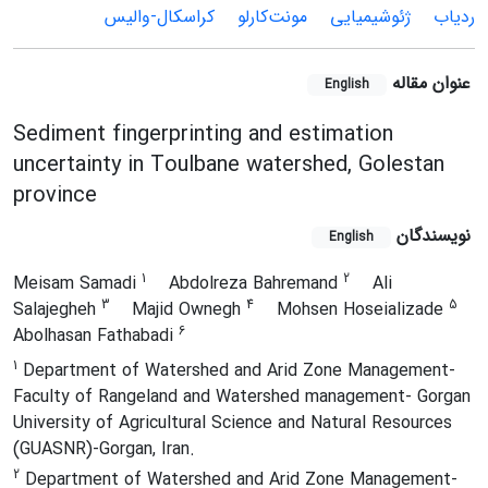
ردیاب
ژئوشیمیایی
مونت‌کارلو
کراسکال-والیس
عنوان مقاله
English
Sediment fingerprinting and estimation
uncertainty in Toulbane watershed, Golestan
province
نویسندگان
English
1
2
Meisam Samadi
Abdolreza Bahremand
Ali
3
4
5
Salajegheh
Majid Ownegh
Mohsen Hoseializade
6
Abolhasan Fathabadi
1
Department of Watershed and Arid Zone Management-
Faculty of Rangeland and Watershed management- Gorgan
University of Agricultural Science and Natural Resources
(GUASNR)-Gorgan, Iran.
2
Department of Watershed and Arid Zone Management-