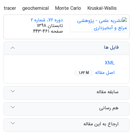
tracer
geochemical
Monte Carlo
Kruskal-Wallis
دوره 72، شماره 2
تابستان 1398
صفحه
443-461
فایل ها
XML
اصل مقاله
1.62 M
سابقه مقاله
هم رسانی
ارجاع به این مقاله