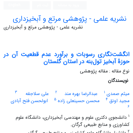
ورود به سامانه
ثبت نام
English
نشریه علمی - پژوهشی مرتع و آبخیزداری
نشریه علمی - پژوهشی مرتع و آبخیزداری
انگشت‌نگاری رسوبات و برآورد عدم قطعیت آن در
حوزۀ آبخیز تول‌بنه در استان گلستان
نوع مقاله : مقاله پژوهشی
نویسندگان
3
2
1
میثم صمدی
عبدالرضا بهره مند
علی سلاجقه
5
4
مجید اونق
محسن حسینعلی زاده
ابولحسن فتح آبادی
6
1
دانشجوی دکتری علوم و مهندسی آبخیزداری، دانشگاه علوم
کشاورزی و منابع طبیعی گرگان.
2
دانشیار دانشگاه علوم کشاورزی و منابع طبیعی گرگان.