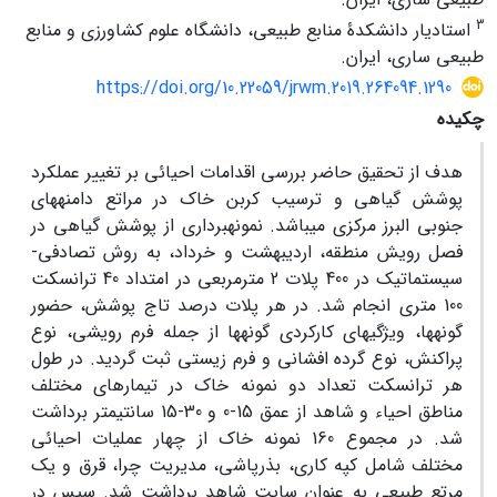
3
استادیار دانشکدۀ منابع طبیعی، دانشگاه علوم کشاورزی و منابع
طبیعی ساری، ایران.
https://doi.org/10.22059/jrwm.2019.264094.1290
چکیده
هدف از تحقیق حاضر بررسی اقدامات احیائی بر تغییر عملکرد
پوشش گیاهی و ترسیب کربن خاک در مراتع دامنه­های
جنوبی البرز مرکزی می­باشد. نمونه­برداری از پوشش گیاهی در
فصل رویش منطقه، اردیبهشت و خرداد، به روش تصادفی-
سیستماتیک در 400 پلات 2 مترمربعی در امتداد 40 ترانسکت
100 متری انجام شد. در هر پلات درصد تاج پوشش، حضور
گونه­ها، ویژگی­های کارکردی گونه­ها از جمله فرم رویشی، نوع
پراکنش، نوع گرده افشانی و فرم زیستی ثبت گردید. در طول
هر ترانسکت تعداد دو نمونه خاک در تیمار­های مختلف
مناطق احیاء و شاهد از عمق 15-0 و 30-15 سانتی­متر برداشت
شد. در مجموع 160 نمونه خاک از چهار عملیات احیائی
مختلف شامل کپه کاری، بذرپاشی، مدیریت چرا، قرق و یک
مرتع طبیعی به عنوان سایت شاهد برداشت شد. سپس در