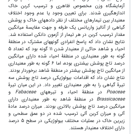
آزمایشگاه وزن مخصوص ظاهری و ترسیب کربن خاک
اندازه­گیری شدند. برای تعیین وجود یا عدم وجود اختلاف
معنی­دار بین تیمار­های مختلف از نظر داده­های خاک و پوشش
گیاهی از آنالیز واریانس یک طرفه و جهت مقایسۀ میانگین
مقدار ترسیب کربن در هر تیمار از آزمون دانکن استفاده شد.
نتایج نشان داد که پاسخ انفرادی گونه­های مشترک در منطقۀ
احیاء و شاهد حاکی از معنی­دار شدن 11 گونه بود که تعداد 5
گونه به طور معنی­داری در منطقۀ احیاء شده دارای میانگین
درصد تاج پوشش بیشتری بوده، اما 6 گونه به طور معنی­داری
از میانگین تاج پوشش بیشتر در منطقۀ شاهد برخوردار بودند.
نتاج نشان داد که اقدامات بیولوژیکی درصد تاج پوشش سه
تیرۀ گیاهی را به طور معنی­داری تغییر داد. در این میان تیرۀ
Poaceae
در منطقۀ احیاء و تیره­های
Fabaceae
و
Brassicaceae
در منطقۀ شاهد به طور معنی­داری دارای
میانگین درصد تاج پوشش بالاتری بودند. میزان درصد مادۀ
آلی و میزان کربن آلی ترسیب شده در دو عمق سطحی و
زیرین خاک در عملیات مختلف بیولوژیکی در سطح 5 درصد
دارای اختلاف معنی­دار هستند.