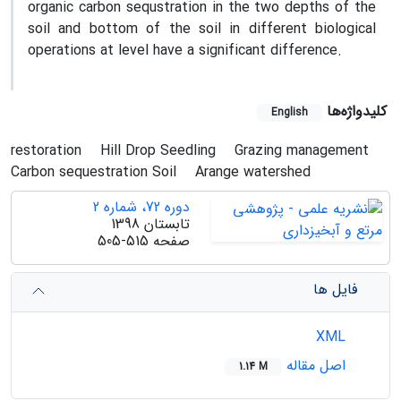
organic carbon sequstration in the two depths of the
soil and bottom of the soil in different biological
operations at level have a significant difference.
کلیدواژه‌ها
English
restoration
Hill Drop Seedling
Grazing management
Carbon sequestration Soil
Arange watershed
دوره 72، شماره 2
تابستان 1398
صفحه
505-515
فایل ها
XML
اصل مقاله
1.14 M