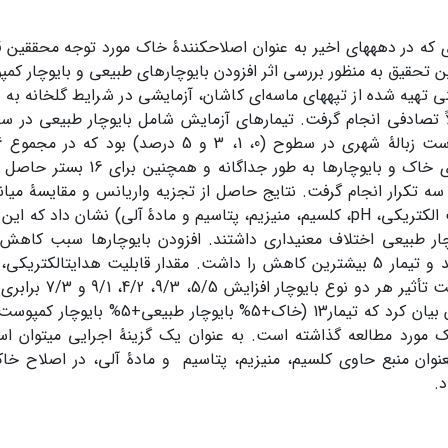
 که در دهه­های اخیر به عنوان اصلاح­کنندۀ خاک مورد توجه محققین قر
تهیه­ شده از تپه­های ماسه‌ای کاشان، آزمایشی در شرایط گلخانه به 
شیمیایی برای خاک و بایوچارها به ط
 سه تکرار انجام گرفت. نتایج حاصل از تجزیه واریانس و مقایسۀ میانگ
شده (هدایت الکتریکی، pH، کلسیم، منیزیم، پتاسیم و مادۀ آلی) نشان داد
تیمارها گردید و تیمار 5 بیشترین کاهش را داشت. مقدار قابلیت هدایت­الک
مادۀ آلی تحت تأثیر هر
در کل می­توان بیان کرد که تیمار13 (خاک+5% 
ک مورد مطالعه گذاشته است. به عنوان یک گزینۀ اجرایی می­توان است
­عنوان منبع حاوی کلسیم، منیزیم، پتاسیم و مادۀ آلی، در اصلاح خا
د.