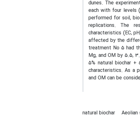
dunes. The experiment
each with four levels 
performed for soil, bi
replications. The r
characteristics (EC, p
affected by the differ
treatment No 5 had th
Mg, and OM by 5.5, 3.9,
5% natural biochar + 
characteristics. As a 
and OM can be consider
natural biochar
Aeolian