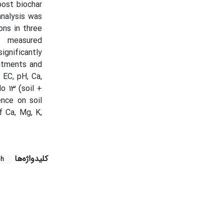
ost biochar
analysis was
ons in three
f measured
ignificantly
eatments and
 EC, pH, Ca,
o 13 (soil +
nce on soil
f Ca, Mg, K,
کلیدواژه‌ها
sh