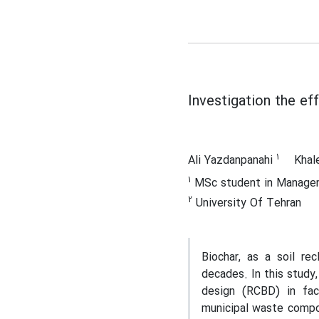
Investigation the ef
1
Ali Yazdanpanahi
Khal
1
MSc student in Manageme
2
University Of Tehran
Biochar, as a soil re
decades. In this stud
design (RCBD) in fac
municipal waste compos