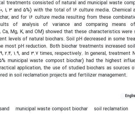
al treatments consisted of natural and municipal waste comp
(0, 1, 3 and 5%) with the total of 16 culture media. Chemical 
ochar, and for 16 culture media resulting from these combinati
esults of analysis of variance and comparing means o
H, Ca, Mg, K, and OM) showed that these characteristics were s
ent levels of natural biochars. Soil pH decreased in some tr
e most pH reduction. Both biochar treatments increased soil
 2.4, 1.9, and 3.7 times, respectively. In general, treatment N
5% municipal waste compost biochar) had the highest influe
practical application, the use of studied biochars as sources o
ed in soil reclamation projects and fertilizer management.
Engli
 sand
municipal waste compost biochar
soil reclamation