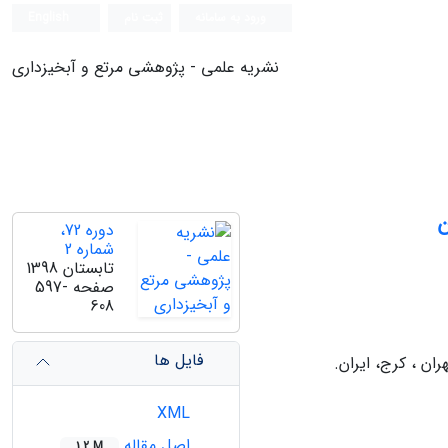
ورود به سامانه
ثبت نام
English
نشریه علمی - پژوهشی مرتع و آبخیزداری
ن
دوره 72،
شماره 2
تابستان 1398
صفحه
597-
608
فایل ها
ن ، کرج، ایران.
XML
اصل مقاله
1.2 M