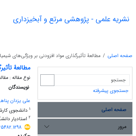
نشریه علمی - پژوهشی مرتع و آبخیزداری
صفحه اصلی
مطالعۀ تأثیرگذاری مواد افزودنی بر ویژگی‌های شیمی
مطالعۀ تأثیر
نوع مقاله : مقا
نویسندگان
جستجوی پیشرفته
علی یزدان پناه
صفحه اصلی
1
دانشجوی کارشنا
2
استادیار دانشک
مرور
65482.1298
چکیده