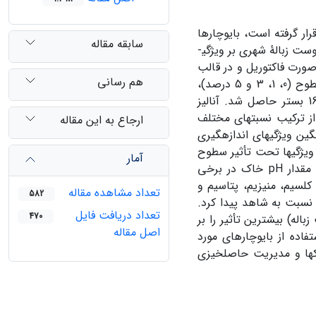
ار گرفته است، بایوچارها
سابقه مقاله
هستند. در این تحقیق به منظور بررسی اثر افزودن بایوچارهای طبیعی و بایوچار کمپوست زبالۀ شهری بر ویژگی­
صورت فاکتوریل و در قالب
هم رسانی
بلوک­های کاملاً تصادفی انجام گرفت. تیمارهای آزمایش شامل بایوچار طبیعی در سطوح (0، 1، 3 و 5 درصد)،
بایوچار کمپوست زبالۀ شهری در سطوح (0، 1، 3 و 5 درصد) بود که در مجموع 16 بستر حاصل شد. آنالیز
ور جداگانه و همچنین برای 16 بستر حاصل از ترکیب نسبت­های مختلف
ارجاع به این مقاله
ین ویژگی­های اندازه­گیری
 که این ویژگی­ها تحت تأثیر سطوح
آمار
مختلف بایوچار طبیعی اختلاف معنی­داری داشتند. افزودن بایوچارها سبب کاهش مقدار pH خاک در برخی
تریکی، کلسیم، منیزیم، پتاسیم و
تعداد مشاهده مقاله
582
 دو نوع بایوچار افزایش 5/5، 9/3، 4/2، 9/1 و 7/3 برابری نسبت به شاهد پیدا کرد.
تعداد دریافت فایل
470
بایوچار طبیعی+5% بایوچار کمپوست زباله) بیشترین تأثیر را بر
اصل مقاله
فاده از بایوچارهای مورد
ک­ها و مدیریت حاصل­خیزی