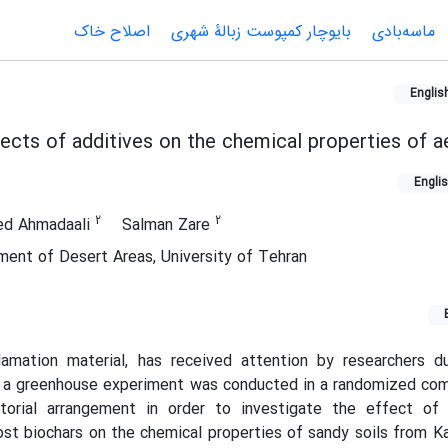
ماسه‌بادی
بایوچار کمپوست زبالۀ شهری
اصلاح خاک
Englis
fects of additives on the chemical properties of a
Engli
2
2
ed Ahmadaali
Salman Zare
nt of Desert Areas, University of Tehran
clamation material, has received attention by researchers d
y, a greenhouse experiment was conducted in a randomized co
torial arrangement in order to investigate the effect of 
t biochars on the chemical properties of sandy soils from K