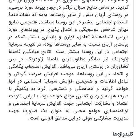
گردید. براساس نتایج میزان تراکم در چهار پیوند مورد بررسی،
در روستای آریان بیش از سایر روستاها بوده که نشان‏دهندۀ
انسجام اجتماعی بیشتر در این روستا می‏باشد. همچنین نتایج
میزان شاخص دوسویگی و انتقال پذیری در پیوندهای مورد
بررسی نشان‏دهندۀ تعادل، توازن و پایداری بیشتر شبکه در
روستای آریان نسبت به سایر روستاها بوده، در نتیجه سرمایۀ
اجتماعی در این روستا بیشتر است. نتایج میانگین فاصلۀ
ژئودزیک نیز بیانگر مطلوب‌ترین فاصلۀ ژئودزیک در بین
کشاورزان در روستای آریان می‌باشد. افزایش انسجام، یگانگی
و اتحاد در این روستاها، موجب افزایش سرعت گردش و
تبادل اطلاعات و همچنین افزایش سرمایۀ اجتماعی در آن­ها
خواهد گردید و هماهنگی و دسترسی افراد به یکدیگر با
صرف هزینه و زمان کمتری موفق­ خواهد بود. بنابراین تقویت
اعتماد و مشارکت اجتماعی جهت افزایش سرمایۀ اجتماعی و
توانمندسازی جوامع محلی به عنوان یک ضرورت جهت
مدیریت مشارکتی موفق در این مناطق الزامی است.
کلیدواژه‌ها