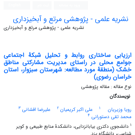
ورود به سامانه
ثبت نام
English
نشریه علمی - پژوهشی مرتع و آبخیزداری
نشریه علمی - پژوهشی مرتع و آبخیزداری
ارزیابی ساختاری روابط و تحلیل شبکۀ اجتماعی
جوامع محلی در راستای مدیریت مشارکتی مناطق
خشک (منطقۀ مورد مطالعه: شهرستان سبزوار، استان
خراسان رضوی)
نوع مقاله : مقاله پژوهشی
نویسندگان
3
2
1
رویا وزیریان
علی اکبر کریمیان
علیرضا افشانی
4
محمد تقی دستورانی
1
دانشجوی دکتری بیابانزدایی، دانشکدۀ منابع طبیعی و کویر
شناسی، دانشگاه یزد.