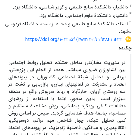
2
دانشیار، دانشکدۀ منابع طبیعی و کویر شناسی، دانشگاه یزد.
3
دانشیار، دانشکدۀ علوم اجتماعی، دانشگاه یزد.
4
استاد، دانشکدۀ منابع طبیعی و محیط زیست، دانشگاه فردوسی
مشهد.
https://doi.org/10.22059/jrwm.2019.292841.1434
چکیده
در مدیریت مشارکتی مناطق خشک، تحلیل روابط اجتماعی
بین کشاورزان ضروری می‏باشد. هدف از انجام این پژوهش،
ارزیابی و تحلیل شبکۀ اجتماعی کشاورزان در پیوندهای
اعتماد و مشارکت در فعالیت‏های آبیاری، بازاریابی و کشت در
سه روستای آریان، حارث‏آباد و رباط سرپوش واقع در منطقة
سبزوار است. بدین منظور، ابتدا با استفاده از روش‏های
مطالعات کیفی رویکرد پیمایشی، روش مشاهدۀ مستقیم و
مصاحبه، جامعۀ هدف شناسایی گردید. سپس بر اساس روش
کمی تحلیل شبکه، چهار شاخص مهم تراکم، دوسویگی،
انتقال‏پذیری و میانگین فاصلهۀ ژئودزیک در پیوندهای اعتماد
و مشارکت در فعالیت‏های کشاورزی در شبکۀ کشاورزان ارزیابی