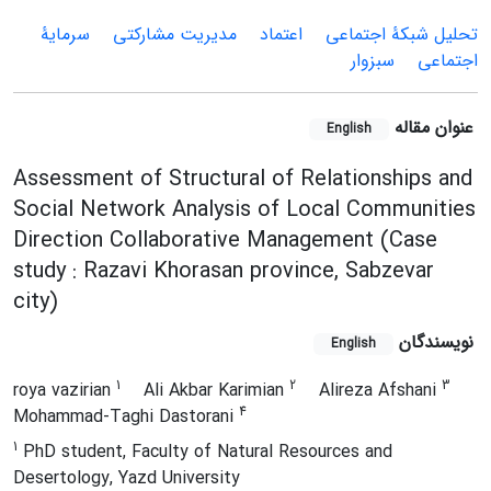
تحلیل شبکۀ اجتماعی
اعتماد
مدیریت مشارکتی
سرمایۀ
اجتماعی
سبزوار
عنوان مقاله
English
Assessment of Structural of Relationships and
Social Network Analysis of Local Communities
Direction Collaborative Management (Case
study : Razavi Khorasan province, Sabzevar
city)
نویسندگان
English
1
2
3
roya vazirian
Ali Akbar Karimian
Alireza Afshani
4
Mohammad-Taghi Dastorani
1
PhD student, Faculty of Natural Resources and
Desertology, Yazd University