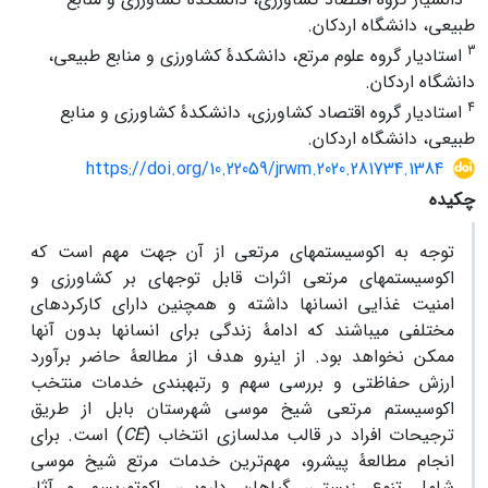
طبیعی، دانشگاه اردکان.
3
استادیار گروه علوم مرتع، دانشکدۀ کشاورزی و منابع طبیعی،
دانشگاه اردکان.
4
استادیار گروه اقتصاد کشاورزی، دانشکدۀ کشاورزی و منابع
طبیعی، دانشگاه اردکان.
https://doi.org/10.22059/jrwm.2020.281734.1384
چکیده
توجه به اکوسیستم­های مرتعی از آن جهت مهم است که
اکوسیستم­های مرتعی اثرات قابل توجه­ای بر کشاورزی و
امنیت غذایی انسان­ها داشته و همچنین دارای کارکردهای
مختلفی می­باشند که ادامۀ زندگی برای انسان­ها بدون آن­ها
ممکن نخواهد بود. از این­رو هدف از مطالعۀ حاضر برآورد
ارزش حفاظتی و بررسی سهم و رتبه­بندی خدمات منتخب
اکوسیستم مرتعی شیخ موسی شهرستان بابل از طریق
ترجیحات افراد در قالب مدل­سازی انتخاب (
CE
) است. برای
انجام مطالعۀ پیش­رو، مهم‌ترین خدمات مرتع شیخ موسی
شامل تنوع زیستی، گیاهان دارویی، اکوتوریسم و آثار