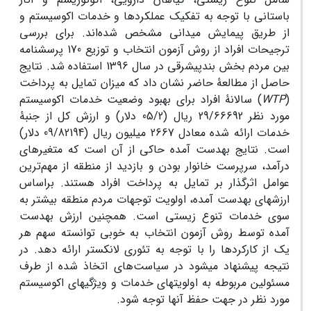
باستانی با توجه به تفکیک عملکردها و خدمات اکوسیستم و
از طریق پیمایش میدانی مشخص شده‌اند. برای بررسی
ترجیحات افراد از روش‌ آزمون انتخاب و توزیع 170 پرسشنامه
بین مردم بخش بندپی­شرقی در سال 1396 استفاده شد. نتایج
حاصل از مطالعۀ حاضر نشان داد که میزان تمایل به پرداخت
(
WTP
) سالانۀ افراد برای بهبود وضعیت خدمات اکوسیستم
مورد نظر 29/66692 ریال (05/2 دلار) و ارزش کل از جنبۀ
خدمات ارائه شده معادل 2667 میلیون ریال (09/82194 دلار)
است. نتایج به­دست آمده حاکی از آن است که متغیرهای
درآمد، سرپرست خانوار بودن و بازدید از منطقه از مهم‌ترین
عوامل اثرگذار بر تمایل به پرداخت افراد هستند. براساس
ارزش­های به­دست آمده، اولویت توجهات مردم منطقه بیشتر به
سوی خدمات تنوع زیستی است. همچنین ارزش به­دست
آمده توسط روش آزمون انتخاب به خوبی توانسته سهم هر
یک از کارکردها را با توجه به تئوری لانکستر ارائه دهد. در
نتیجه پیشنهاد می­شود در سیاست‌های اتخاذ شده از طرف
مسئولین مربوطه به اولویت­های خدمات و ویژگی­های اکوسیستم
مورد نظر در جهت حفظ آن­ها توجه شود.