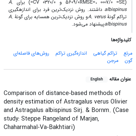
(5609/0RMSE=، 0007/0 =SE و 0320/0 CV=) برای
A.
s
albispinu
داشتند. روش نزدیک‌ترین فرد برای اندازه­گیری
تراکم گونۀ
A. verus
و روش نزدیک‌ترین همسایه برای گونۀ
A.
albispinus
پیشنهاد می‌شود.
کلیدواژه‌ها
مرتع
تراکم گیاهی
اندازه‌گیری تراکم
روش‌های فاصله‌ای
گون
مرجن
عنوان مقاله
English
Comparison of distance-based methods of
density estimation of Astragalus verus Olivier
and Astragalus albispinus Sirj. & Bornm. (Case
study: Steppe Rangeland of Marjan,
Chaharmahal-Va-Bakhtiari)