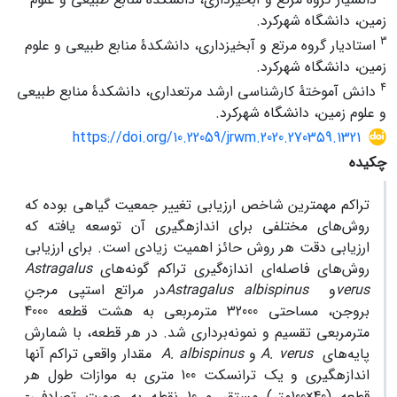
زمین، دانشگاه شهرکرد.
3
استادیار گروه مرتع و آبخیزداری، دانشکدۀ منابع طبیعی و علوم
زمین، دانشگاه شهرکرد.
4
دانش آموختۀ کارشناسی ارشد مرتعداری، دانشکدۀ منابع طبیعی
و علوم زمین، دانشگاه شهرکرد.
https://doi.org/10.22059/jrwm.2020.270359.1321
چکیده
تراکم مهم­ترین شاخص‌ ارزیابی تغییر جمعیت­ گیاهی بوده که
روش‌های مختلفی برای اندازه­گیری آن توسعه یافته که
ارزیابی دقت هر روش‌ حائز اهمیت زیادی است. برای ارزیابی
روش‌های فاصله‌ای اندازه‌گیری تراکم گونه‌های
Astragalus
verus
و
Astragalus albispinus
در مراتع استپی مرجنِ
بروجن، مساحتی 32000 مترمربعی به هشت قطعه 4000
مترمربعی تقسیم و نمونه‌برداری شد. در هر قطعه، با شمارش
پایه‌های
verus
A.
و
A. albispinus
مقدار واقعی تراکم آن­ها
اندازه­گیری و یک ترانسکت 100 متری به موازات طول هر
قطعه (40×100متر) مستقر و 10 نقطه به صورت تصادفی-