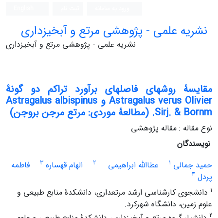
ورود به سامانه
ثبت نام
English
نشریه علمی - پژوهشی مرتع و آبخیزداری
نشریه علمی - پژوهشی مرتع و آبخیزداری
مقایسۀ روش‎های فاصله‎ای برآورد تراکم دو گونۀ
Astragalus verus Olivier و Astragalus albispinus
Sirj. & Bornm. (مطالعۀ موردی: مرتع مرجن بروجن)
نوع مقاله : مقاله پژوهشی
نویسندگان
3
2
1
حمید جمالی
عطاالله ابراهیمی
الهام قهساره
فاطمه
4
پردل
1
دانشجوی کارشناسی ارشد مرتعداری، دانشکدۀ منابع طبیعی و
علوم زمین، دانشگاه شهرکرد.
2
دانشیار گروه مرتع و آبخیزداری، دانشکدۀ منابع طبیعی و علوم