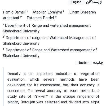
نویسندگان
English
1
2
Hamid Jamali
Ataollah Ebrahimi
Elham Ghesareh
3
4
Ardestani
Fatemeh Pordel
1
Department of Range and watershed management
Shahrekord University
3
Department of range and Watershed Management of
Shahrekord University
4
Department of Range and Watershed management of
Shahrekord University
چکیده
English
Density is an important indicator of vegetation
evaluation, which several methods have been
developed for its assessment, but their accuracy is
concerned. To reveal accuracy of each methods, a
study site of 32000-m2 in the steppe rangeland of
Marjan, Boroujen was selected and divided into eight