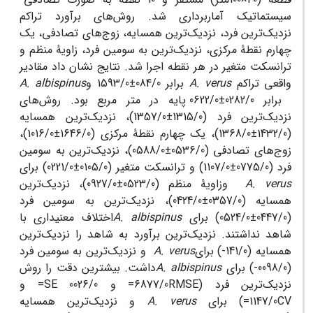
سیستماتیک آماربرداری شد. روش‌های برآورد تراکم
نزدیک‌ترین فرد، نزدیک‌ترین همسایه، زوج‌های تصادفی، یک
چهارم نقطۀ مرکزی، نزدیک‌ترین به سومین فرد، زاویۀ منظم و
ترانسکت متغیر در هر نقطه اجرا شد. نتایج نشان داد مقادیر
واقعی تراکم
A. verus
برابر 084/0±1593/0 و
A. albispinus
برابر 0282/0±0622/0 پایه در متر مربع بود. روش‌های
نزدیک‌ترین فرد (1315/0±1357/0)، نزدیک‌ترین همسایه
(1432/0±1368/0)، یک چهارم نقطۀ مرکزی (1646/0±1016/0)،
زوج‌های تصادفی (0536/0±0588/0)، نزدیک‌ترین به سومین
فرد (0775/0±1107/0) و ترانسکت متغیر (0105/0±0221/0) برای
A. verus
وزاویۀ منظم (0523/0±0927/0)، نزدیک‌ترین
همسایه (0357/0±0424/0)، نزدیک‌ترین به سومین فرد
(0447/0±0524/0) برای
A. albispinus
اختلاف معنی‎داری با
شاهد نداشتند. نزدیک‌ترین برآورد به شاهد را نزدیک‌ترین
همسایه (141/0-) برای
A. verus
و نزدیک‌ترین به سومین فرد
(0098/0-) برای
A. albispinus
داشت. بیشترین دقت را روش‌
نزدیک‌ترین فرد (6877/0RMSE= و 0026/0 SE= و
1147/0CV=) برای
A. verus
و نزدیک‌ترین همسایه