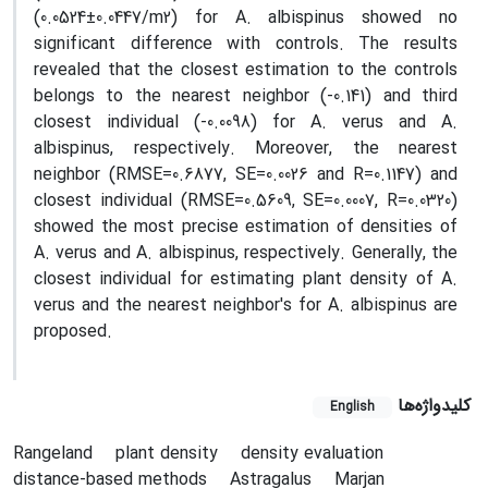
(0.0524±0.0447/m2) for A. albispinus showed no
significant difference with controls. The results
revealed that the closest estimation to the controls
belongs to the nearest neighbor (-0.141) and third
closest individual (-0.0098) for A. verus and A.
albispinus, respectively. Moreover, the nearest
neighbor (RMSE=0.6877, SE=0.0026 and R=0.1147) and
closest individual (RMSE=0.5609, SE=0.0007, R=0.0320)
showed the most precise estimation of densities of
A. verus and A. albispinus, respectively. Generally, the
closest individual for estimating plant density of A.
verus and the nearest neighbor's for A. albispinus are
proposed.
کلیدواژه‌ها
English
Rangeland
plant density
density evaluation
distance-based methods
Astragalus
Marjan