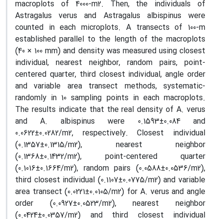
macroplots of 4000-m2. Then, the individuals of
Astragalus verus and Astragalus albispinus were
counted in each microplots. A transects of 100-m
established parallel to the length of the macroplots
(40 × 100 mm) and density was measured using closest
individual, nearest neighbor, random pairs, point-
centered quarter, third closest individual, angle order
and variable area transect methods, systematic-
randomly in 10 sampling points in each macroplots.
The results indicate that the real density of A. verus
and A. albispinus were 0.1593±0.084 and
0.0622±0.0282/m2, respectively. Closest individual
(0.1357±0.1315/m2), nearest neighbor
(0.1368±0.1432/m2), point-centered quarter
(0.1016±0.1664/m2), random pairs (0.0588±0.0536/m2),
third closest individual (0.1107±0.0775/m2) and variable
area transect (0.0221±0.0105/m2) for A. verus and angle
order (0.0927±0.0523/m2), nearest neighbor
(0.0424±0.0357/m2) and third closest individual