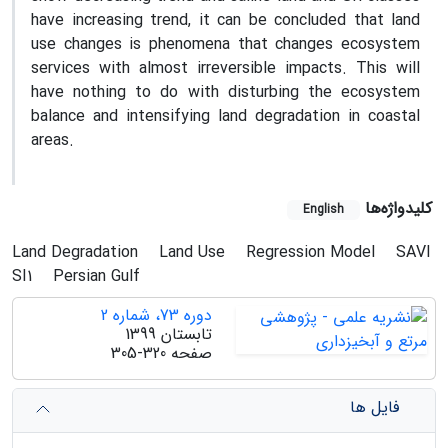
have increasing trend, it can be concluded that land
use changes is phenomena that changes ecosystem
services with almost irreversible impacts. This will
have nothing to do with disturbing the ecosystem
balance and intensifying land degradation in coastal
areas.
کلیدواژه‌ها
English
Land Degradation
Land Use
Regression Model
SAVI
SI1
Persian Gulf
دوره 73، شماره 2
تابستان 1399
صفحه
305-320
فایل ها