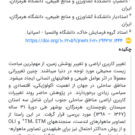
دانشیار، دانشکده کشاورزی و منابع طبیعی، دانشگاه هرمزگان،
ایران.
4
استادیار دانشکدۀ کشاورزی و منابع طبیعی، دانشگاه هرمزگان،‌
ایران.
5
استاد گروه فرسایش خاک، دانشگاه والنسیا - اسپانیا.
https://doi.org/10.22059/jrwm.2020.294312.1444
چکیده
تغییر کاربری اراضی و تغییر پوشش زمین، از مهم‌ترین مباحث
زیست محیطی مورد توجه در دنیا می­باشند. چنین تغییراتی
معمولاً در اثر عوامل طبیعی و فعالیت­های انسانی ایجاد می­شود.
مناطق ساحلی در جهان از اهمیت اکولوژیکی، اقتصادی و
سیاسی زیادی برخوردارند. در پژوهش حاضر روند تغییرات
کاربری اراضی مناطق ساحلی جنوب ایران شامل سه استان
سیستان بلوچستان، هرمزگان، بوشهر طی دورۀ 31 ساله
(1367 – 1398) مورد بررسی قرار گرفت. در این راستا از
+
تصاویر ماهواره­ای لندست، سنجنده­های TM، ETM
و OLI
و از روش حداکثر احتمال نیز برای طبقه­بندی تصاویر ماهواره­