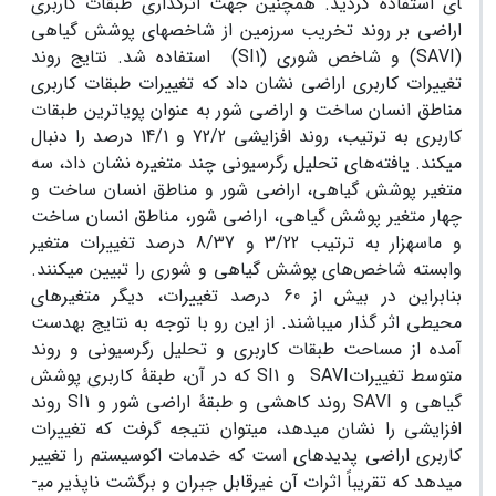
ای استفاده گردید. همچنین جهت اثرگذاری طبقات کاربری
اراضی بر روند تخریب سرزمین از شاخص­های پوشش گیاهی
(SAVI) و شاخص شوری (SI1) استفاده شد. نتایج روند
تغییرات کاربری اراضی نشان داد که تغییرات طبقات کاربری
مناطق انسان ساخت و اراضی شور به عنوان پویا­ترین طبقات
کاربری به ترتیب، روند افزایشی 72/2 و 14/1 درصد را دنبال
می­کند. یافته‌های تحلیل رگرسیونی چند متغیره نشان داد، سه
متغیر پوشش گیاهی، اراضی شور و مناطق انسان ساخت و
چهار متغیر پوشش گیاهی، اراضی شور، مناطق انسان ساخت
و ماسه­زار به ترتیب 3/22 و 8/37 درصد تغییرات متغیر
وابسته شاخص‌های پوشش گیاهی و شوری را تبیین می­کنند.
بنابراین در بیش از 60 درصد تغییرات، دیگر متغیرهای
محیطی اثر گذار می­باشند. از این رو با توجه به نتایج به­دست
آمده از مساحت طبقات کاربری و تحلیل رگرسیونی و روند
متوسط تغییرات­SAVI و SI1 که در آن، طبقۀ کاربری پوشش
گیاهی و SAVI روند کاهشی و طبقۀ اراضی شور و SI1 روند
افزایشی را نشان می­دهد، می­توان نتیجه گرفت که تغییرات
کاربری اراضی پدیده­ای است که خدمات اکوسیستم را تغییر
می­دهد که تقریباً اثرات آن غیرقابل جبران و برگشت ناپذیر می­