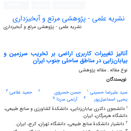
ورود به سامانه
ثبت نام
English
نشریه علمی - پژوهشی مرتع و آبخیزداری
نشریه علمی - پژوهشی مرتع و آبخیزداری
آنالیز تغییرات کاربری اراضی بر تخریب سرزمین و
بیابان‌زایی در مناطق ساحلی جنوب ایران
نوع مقاله : مقاله پژوهشی
نویسندگان
3
2
1
سید علیرضا حسینی
حسن خسروی
حمید غلامی
5
4
یحیی اسماعیل‌پور
آرتمی سردا
1
دانشجوی دکتری بیابان‌زدایی، دانشکدۀ کشاورزی و منابع طبیعی،
دانشگاه هرمزگان،‌ ایران.
2
دانشیار دانشکدۀ منابع طبیعی، دانشگاه تهران، کرج، ایران.
3