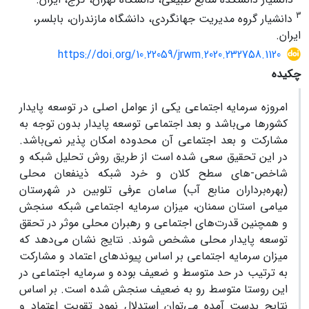
3
دانشیار گروه مدیریت جهانگردی، دانشگاه مازندران، بابلسر،
ایران.
https://doi.org/10.22059/jrwm.2020.232758.1120
چکیده
امروزه سرمایه اجتماعی یکی از عوامل اصلی در توسعه پایدار
کشورها می‌باشد و بعد اجتماعی توسعه پایدار بدون توجه به
مشارکت و بعد اجتماعی آن محدوده امکان پذیر نمی‌باشد.
در این تحقیق سعی شده است از طریق روش تحلیل شبکه و
شاخص-های سطح کلان و خرد شبکه ذینفعان محلی
(بهره‌برداران منابع آب) سامان عرفی تلوبین در شهرستان
میامی استان سمنان، میزان سرمایه اجتماعی شبکه سنجش
و همچنین قدرت‌های اجتماعی و رهبران محلی موثر در تحقق
توسعه پایدار محلی مشخص شوند. نتایج نشان می‌دهد که
میزان سرمایه اجتماعی بر اساس پیوندهای اعتماد و مشارکت
به ترتیب در حد متوسط و ضعیف بوده و سرمایه اجتماعی در
این روستا متوسط رو به ضعیف سنجش شده است. بر اساس
نتایج بدست آمده می‌توان استدلال نمود تقویت اعتماد و