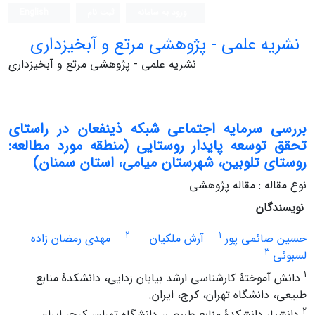
ورود به سامانه
ثبت نام
English
نشریه علمی - پژوهشی مرتع و آبخیزداری
نشریه علمی - پژوهشی مرتع و آبخیزداری
بررسی سرمایه اجتماعی شبکه ذینفعان در راستای
تحقق توسعه پایدار روستایی (منطقه مورد مطالعه:
روستای تلوبین، شهرستان میامی، استان سمنان)
نوع مقاله : مقاله پژوهشی
نویسندگان
2
1
حسین صائمی پور
آرش ملکیان
مهدی رمضان زاده
3
لسبوئی
1
دانش آموختۀ کارشناسی ارشد بیابان زدایی، دانشکدۀ منابع
طبیعی، دانشگاه تهران، کرج، ایران.
2
دانشیار دانشکدۀ منابع طبیعی، دانشگاه تهران، کرج، ایران.