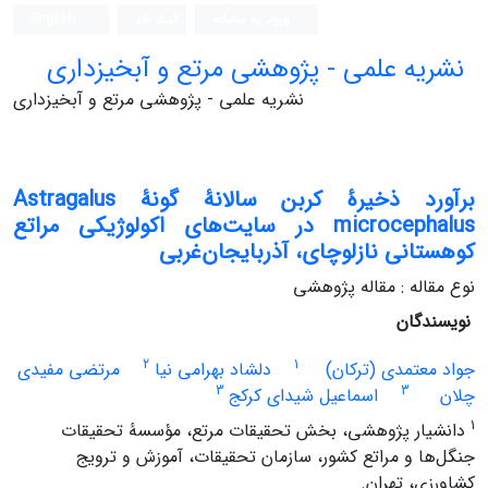
ورود به سامانه
ثبت نام
English
نشریه علمی - پژوهشی مرتع و آبخیزداری
نشریه علمی - پژوهشی مرتع و آبخیزداری
برآورد ذخیرۀ ‌‌کربن سالانۀ گونۀ Astragalus
microcephalus در سایت‌‌های اکولوژیکی مراتع‌‌
کوهستانی نازلوچای، آذربایجان‌غربی
نوع مقاله : مقاله پژوهشی
نویسندگان
2
1
جواد معتمدی (ترکان)
دلشاد بهرامی نیا
مرتضی مفیدی
3
3
چلان
اسماعیل شیدای کرکج
1
دانشیار پژوهشی، بخش تحقیقات مرتع، مؤسسۀ تحقیقات
جنگل‌‌ها و مراتع کشور، سازمان تحقیقات، آموزش و ترویج
کشاورزی، تهران.