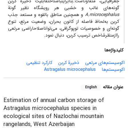
‌‌جغرافیایی، متفاوتاست.بنابراینباشناختقابلیت ذخیرۀ کربن
گونه‌‌‌های غالب و خشبی هر رویشگاه نظیر گونۀ
A.microcephalus
و همچنین مناطق ‌‌بالقوه و مستعد جذب
کربن به‌‌‌‌لحاظ فاصله از کانون بحران، وضعیت مرتع، تنوع
گونه‌‌ای و خصوصیات توپوگرافی، می‌‌تواناصلاحاراضی ‌‌مرتعی
راازمنظرشاخص ترسیب‌ ‌کربن، دنبال نمود.
کلیدواژه‌ها
اکوسیستم‌‌های ‌‌مرتعی
ذخیرۀ ‌‌کربن
کارکرد ‌‌تنظیمی
اکوسیستم‌‌ها
Astragalus microcephalus
عنوان مقاله
English
Estimation of annual carbon storage of
Astragalus microcephalus species in
ecological sites of Nazlochai mountain
rangelands, West Azerbaijan