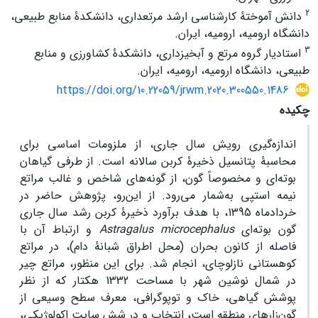
2
دانش آموختۀ کارشناسی ارشد مرتعداری، دانشکدۀ منابع ‌‌طبیعی،
دانشگاه ارومیه، ارومیه، ایران.
3
استادیار گروه مرتع و آبخیزداری، دانشکدۀ کشاورزی و منابع
‌‌طبیعی، دانشگاه ارومیه، ارومیه، ایران.
https://doi.org/10.22059/jrwm.2020.300550.1486
چکیده
اندازه‌‌گیری رویش سال جاری، از ملزومات اساسی برای
محاسبۀ پتانسیل ذخیرۀ‌ ‌کربن سالانه است. از طرفی گیاهان
بوته‌‌ای و مخصوصاً گون، از گونه‌‌های شاخص و غالب مراتع
نیمه‌‌ استپی به‌‌‌‌‌‌شمار می‌‌رود. از این‌رو، پژوهش حاضر در
خرداد‌‌ماه 1395، با هدف برآورد ذخیرۀ ‌‌کربن رشد ‌‌سال ‌‌جاری
گون بوته‌‌ای
Astragalus microcephalus
و ارتباط آن با
فاصله از کانون بحران (محل اطراق شبانۀ دام)، در مراتع‌‌
کوهستانی نازلوچای، انجام شد. برای این منظور، مراتع چیر
در شمال نوشین شهر با مساحت 1332 هکتار که از نظر
پوشش‌ ‌گیاهی، خاک و توپوگرافی، معرف سطح‌ ‌وسیعی از
گون‌‌زارهای منطقه است، انتخاب و در شش ‌‌سایت اکولوژیکی،