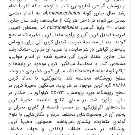
از پوشش گیاهی آماربرداری شد. با توجه اینکه تقریباً تمام
رشد سال جاری گونۀ
A.microcephalus
، به اندام خشبی
تبدیل می‌‌شود؛ در داخل هر یک از سایت‌‌ها، رشد سال‌‌ جاری
تعداد 30 پایۀ گیاهی
A.microcephalus
، به‌‌‌‌منظور تعیین
ضریب تبدیل کربن آلی و برآورد مقدار کربن ذخیره شده، قطع
گردید. بعد از محاسبۀ ضریب تبدیل کربن آلی برای بیوماس
پایه‌‌های گیاهی در هر سایت، با ضرب آن در وزن خشک رشد
سال جاری، مقدار کربن آلی ذخیره شده در اندام هوایی،
مشخص شد. با محاسبۀ میانگین کربن موجود در پایه‌‌ها و
تراکم گونۀ
A.microcephalus
، میزان کربن ذخیره‌‌ای در واحد
سطح رویشگاه، محاسبه شد. به‌‌طورکلی، با لحاظ کردن
78/68 گرم کربن موجود در هر پایه، میانگین ذخیرۀ کربن در
سطح رویشگاه‌ مورد پژوهش‌‌، 55/221 کیلوگرم در هکتار در
سال، برآورد شد. بر مبنای نتایج، قابلیت ذخیرۀ کربن
سایت‌‌های اکولوژیکی، بر حسب فاصله از کانون بحران و
به‌‌تبع آن در وضعیت‌‌های مختلف مرتع و مکان‌‌هایی با تنوع
گونه‌‌ای متفاوت، یکسان نمی‌‌باشد. همچنین ذخیرۀ کربن
رویشگاه، بر حسب طبقات ‌‌ارتفاعی و جهات مختلف