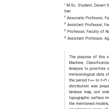
1
M.Sc. Student, Desert Ma
Iran
2
Associate Professor, Fac
3
Assistant Professor, Fac
4
Professor, Faculty of Na
5
Assistant Professor, Agr
The purpose of this s
Machine, Classificati
Analysis to prioritize
meteorological data o
the period 2000 to 2019
distribution was prep
landuse map, soil ord
topographic surface mo
the mentioned models,