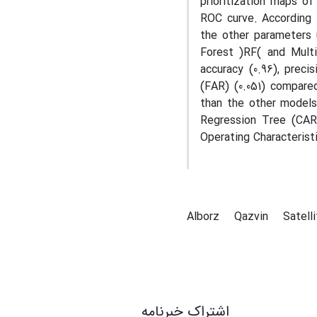
prioritization maps o
ROC curve. According t
the other parameters
Forest )RF( and Multi
accuracy (0.96), preci
(FAR) (0.051) compar
than the other models
Regression Tree (CART
Operating Characterist
Alborz
Qazvin
Satell
اشتراک خبرنامه