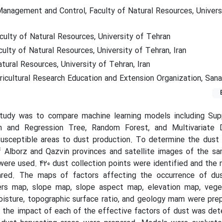
nagement and Control, Faculty of Natural Resources, Universi
ulty of Natural Resources, University of Tehran
ulty of Natural Resources, University of Tehran, Iran
tural Resources, University of Tehran, Iran
icultural Research Education and Extension Organization, Sanan
tudy was to compare machine learning models including Sup
on and Regression Tree, Random Forest, and Multivariate D
 susceptible areas to dust production. To determine the dust 
f Alborz and Qazvin provinces and satellite images of the s
 were used. 420 dust collection points were identified and the 
ared. The maps of factors affecting the occurrence of dust
ers map, slope map, slope aspect map, elevation map, vege
isture, topographic surface ratio, and geology mam were pre
 the impact of each of the effective factors of dust was de