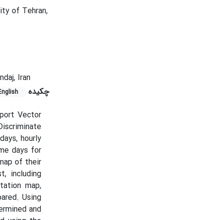
ty of Tehran,
daj, Iran
چکیده
English
port Vector
iscriminate
days, hourly
ame days for
map of their
, including
tation map,
pared. Using
termined and