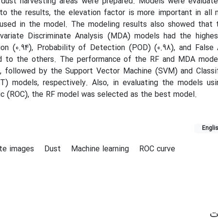
f dust harvesting areas were prepared. Models were evaluate
o the results, the elevation factor is more important in all
 used in the model. The modeling results also showed that
variate Discriminate Analysis (MDA) models had the highes
sion (0.94), Probability of Detection (POD) (0.98), and False
ed to the others. The performance of the RF and MDA model
, followed by the Support Vector Machine (SVM) and Classif
) models, respectively. Also, in evaluating the models usi
ic (ROC), the RF model was selected as the best model.
Engli
ite images
Dust
Machine learning
ROC curve
ات