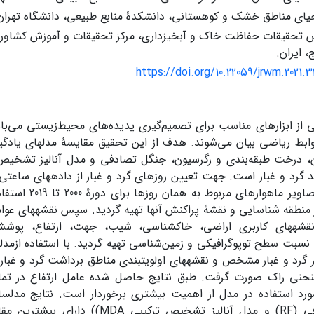
حیای مناطق خشک و کوهستانی، دانشکدۀ منابع طبیعی، دانشگاه تهران،
 تحقیقات حفاظت خاک و آبخیزداری، مرکز تحقیقات و آموزش کشاورز
 ایران.
https://doi.org/10.22059/jrwm.2021.
ی از ابزارهای مناسب برای تصمیم‌گیری پدیده‌های محیط‌زیستی می‌ب
وابط ریاضی بیان می‌شوند. هدف از این تحقیق مقایسۀ مدل­های یاد
ان، درخت طبقه‌بندی و رگرسیون، جنگل تصادفی و مدل آنالیز تشخیص 
گرد و غبار است. جهت تعیین روز­های گرد و غبار از داده­های ساعتی ه
ر منطقه شناسایی و نقشۀ پراکنش آ­ن­ها تهیه گردید. سپس نقشه­های عوامل
نقشه­های کاربری اراضی، خاک­شناسی، شیب، جهت، ارتفاع، پ
 نسبت سطح توپوگرافیکی و زمین‌شناسی تهیه گردید. با استفاده ازمدل­
ر گرد و غبار مشخص و نقشه­های اولویت­بندی مناطق برداشت گرد و غبار ته
منحنی راک صورت گرفت. طبق نتایج حاصل شده عامل ارتفاع در تمام
ورد استفاده در مدل از اهمیت بیشتری برخوردار است. نتایج مدل­سا