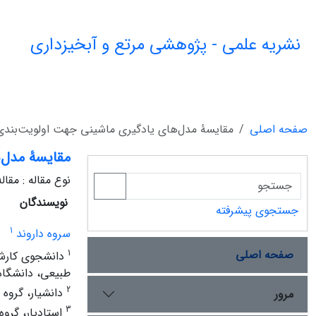
نشریه علمی - پژوهشی مرتع و آبخیزداری
صفحه اصلی
مقایسۀ مدل‌های یادگیری ماشینی جهت اولویت‌بندی 
مقایسۀ مدل‌ه
نوع مقاله : مقا
نویسندگان
جستجوی پیشرفته
1
سروه داروند
صفحه اصلی
1
دانشجوی کارشن
طبیعی، دانشگاه 
2
دانشیار، گروه 
مرور
3
استادیار، گرو