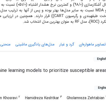
(94/0)، احتمال آشکارسازی (98/0
مدل­های RF و MDA نسبت به سایر مدل‌ها بهتر بوده و پس از آن­ها به ترتیب
((SVM و درخت طبقه­بندی و رگرسیون CART)) قرار دارند. همچن
ن مدل انتخاب شد.
تصاویر ماهواره‌ای
گرد و غبار
مدل‌های یادگیری ماشینی
منحنی 
Englis
e learning models to prioritize susceptible area
Engli
2
3
n Khosravi
Hamidreza Keshtkar
Gholamreza Zehtabian