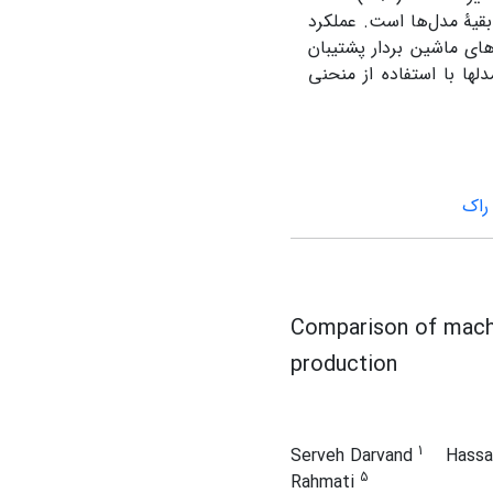
) و کمترین نرخ هشدار اشتباه (051/0) نسبت به بقیۀ مدل‌ها است. عملکرد
 مدل‌های ماشین بردار پشتیبان
ین در ارزیابی مدل­ها با استفاده از منحنی
راک
Comparison of machin
production
1
Serveh Darvand
Hassa
5
Rahmati