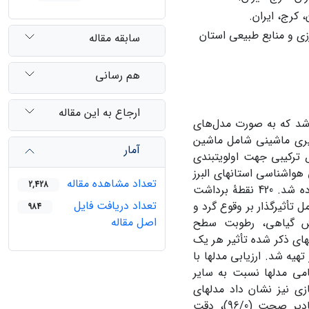
 کرج، ایران.
ی و منابع طبیعی استان
سابقه مقاله
هم رسانی
ارجاع به این مقاله
اشد که به صورت مدل‌های
گیری ماشینی شامل ماشین
آمار
ترکیبی جهت اولویت­بندی
واشناسی استان­های البرز
تعداد مشاهده مقاله
2,428
و قزوین و تصاویر ماهواره­ای مربوط به همان روزها برای دورۀ 2000 تا 2019 استفاده شد. 420 نقطۀ برداشت
تعداد دریافت فایل
 تأثیرگذار بر وقوع گرد و
984
اصل مقاله
وشش گیاهی، رطوبت سطح
­های ذکر شده تأثیر هر یک
یه شد. ارزیابی مدل­ها با
ی مدل­ها نسبت به سایر
زی نیز نشان داد مدل­های
جنگل تصادفی (RF) و مدل آنالیز تشخیص ترکیبی MDA)) دارای بیشترین مقادیر صحت (96/0)، دقت