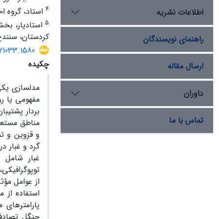
4
استاد، گروه ا
اطلاعات نشریه
5
استادیار، بخش
کردستان، سنندج،
راهنمای نویسندگان
321033.1580
چکیده
ارسال مقاله
مد‌ل­سازی یک
داوران
مفهومی یا ر
بردار پشتیب
تماس با ما
مناطق مستعد 
گرد و غبار د
غبار شامل 
توپوگرافیکی،
از عوامل مؤث
استفاده از 
پارامترهای م