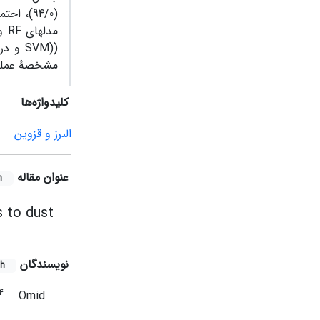
مشخصۀ عملکرد (ROC)، مدل RF به عنوان بهتری
کلیدواژه‌ها
البرز و قزوین
عنوان مقاله
h
s to dust
نویسندگان
sh
4
Omid