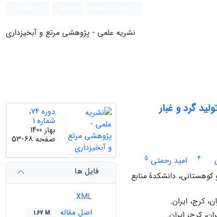
ورود به سامانه
ثبت نام
English
نشریه علمی - پژوهشی مرتع و آبخیزداری
ید گرد و غبار
دوره 74،
شماره 1
بهار 1400
صفحه
53-68
5
4
امید رحمتی
فایل ها
کوهستانی، دانشکدۀ منابع
XML
، کرج، ایران.
اصل مقاله
1.67 M
ن، کرج، ایران.