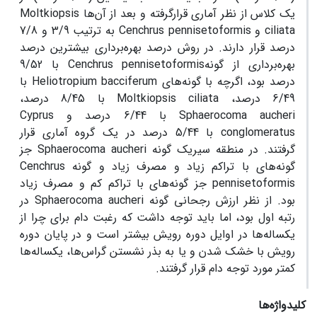
یک کلاس از نظر آماری قرارگرفته و بعد از آن‌ها Moltkiopsis
ciliata و Cenchrus pennisetoformis به ترتیب 3/9 و 7/8
درصد قرار دارند. در روش درصد بهره‌برداری بیشترین درصد
بهره‌برداری از گونهCenchrus pennisetoformis با 9/52
درصد بود، اگرچه با گونه‌های Heliotropium bacciferum با
6/49 درصد، Moltkiopsis ciliata با 8/45 درصد،
Sphaerocoma aucheri با 6/44 درصد و Cyprus
conglomeratus با 5/44 درصد در یک گروه آماری قرار
گرفتند. در منطقه سیریک گونه Sphaerocoma aucheri جز
گونه‌های با تراکم زیاد و مصرف زیاد و گونه Cenchrus
pennisetoformis جز گونه‌های با تراکم کم و مصرف زیاد
بود. از نظر ارزش رجحانی گونه Sphaerocoma aucheri در
رتبه اول بود، اما باید توجه داشت که رغبت دام برای چرا از
یکساله‌ها در اوایل دوره رویش بیشتر است و در پایان دوره
رویش با خشک شدن و یا به بذر نشستن گراس‌ها، یکساله‌ها
کمتر مورد توجه دام قرار گرفتند.
کلیدواژه‌ها