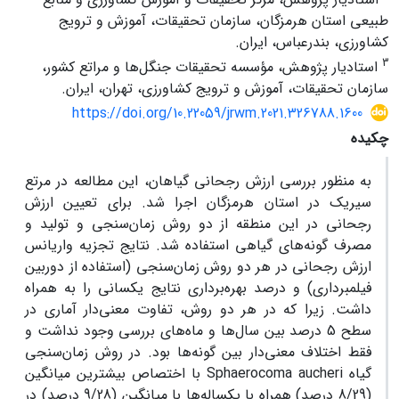
طبیعی استان هرمزگان، سازمان تحقیقات، آموزش و ترویج
کشاورزی، بندرعباس، ایران.
3
استادیار پژوهش، مؤسسه تحقیقات جنگل‌ها و مراتع کشور،
سازمان تحقیقات، آموزش و ترویج کشاورزی، تهران، ایران.
https://doi.org/10.22059/jrwm.2021.326788.1600
چکیده
به منظور بررسی ارزش رجحانی گیاهان، این مطالعه در مرتع
سیریک در استان هرمزگان اجرا شد. برای تعیین ارزش
رجحانی در این منطقه از دو روش زمان‌سنجی و تولید و
مصرف گونه‌های گیاهی استفاده شد. نتایج تجزیه واریانس
ارزش رجحانی در هر دو روش زمان‌سنجی (استفاده از دوربین
فیلمبرداری) و درصد بهره‌برداری نتایج یکسانی را به همراه
داشت. زیرا که در هر دو روش، تفاوت معنی‌دار آماری در
سطح 5 درصد بین سال‌ها و ماه‌های بررسی وجود نداشت و
فقط اختلاف معنی‌دار بین گونه‌ها بود. در روش زمان‌سنجی
گیاه Sphaerocoma aucheri با اختصاص بیشترین میانگین
(8/29 درصد) همراه با یکساله‌ها با میانگین (9/28 درصد) در