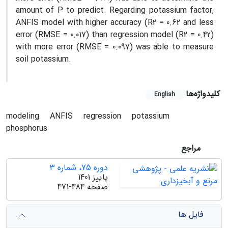
amount of P to predict. Regarding potassium factor,
ANFIS model with higher accuracy (R2 = 0.62 and less
error (RMSE = 0.017) than regression model (R2 = 0.42)
with more error (RMSE = 0.097) was able to measure
soil potassium.
کلیدواژه‌ها
English
modeling
ANFIS
regression
potassium
phosphorus
مراجع
دوره 75، شماره 3
پاییز 1401
صفحه
471-484
فایل ها