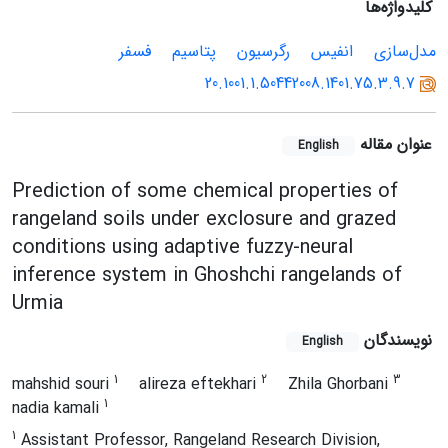
کلیدواژه‌ها
مدل‌سازی
انفیس
رگرسیون
پتاسیم
فسفر
20.1001.1.50442008.1401.75.3.9.7
عنوان مقاله
English
Prediction of some chemical properties of
rangeland soils under exclosure and grazed
conditions using adaptive fuzzy-neural
inference system in Ghoshchi rangelands of
Urmia
نویسندگان
English
1
2
3
mahshid souri
alireza eftekhari
Zhila Ghorbani
1
nadia kamali
1
Assistant Professor, Rangeland Research Division,