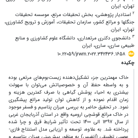
تهران، ایران
2
استادیار پژوهشی، بخش تحقیقات مرتع، موسسه تحقیقات
جنگلها و مراتع کشور، سازمان تحقیقات، آموزش و ترویج کشاورزی،
تهران، ایران.
3
دانشجوی دکتری مرتعداری، دانشگاه علوم کشاورزی و منابع
طبیعی ساری، ساری، ایران
10.22059/jrwm.2022.342436.1658
چکیده
خاک مهمترین جزء تشکیل‌دهنده زیست‌بوم‌های مرتعی بوده
و به واسطه حفظ آن و خصوصیاتش می‌توان با سهولت
بیشتری به احیاء پوشش گیاهی با صرف کمترین هزینه و
زمان اقدام نموده و از کاهش توان تولید مراتع پیشگیری
نمود. در تحقیق حاضر به بررسی میزان پتاسیم و فسفر موجود
در خاک مراتع قوشچی ارومیه واقع در استان آذربایجان غربی
از سال 1397 الی 1400 تحت تأثیر شرایط قرق و چرا شده
پرداخته شد. به ‌علاوه، توسعه و ارزیابی مدل استنتاج فازی-
عصبی تطبیقی (انفیس) به منظور پیش‌بینی میزان پتاسیم و