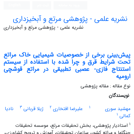
ورود به سامانه
ثبت نام
English
نشریه علمی - پژوهشی مرتع و آبخیزداری
نشریه علمی - پژوهشی مرتع و آبخیزداری
پیش‌بینی برخی از خصوصیات شیمیایی خاک مراتع
تحت شرایط قرق و چرا شده با استفاده از سیستم
استنتاج فازی- عصبی تطبیقی در مراتع قوشچی
ارومیه
نوع مقاله : مقاله پژوهشی
نویسندگان
3
2
1
مهشید سوری
علیرضا افتخاری
ژیلا قربانی
نادیا
1
کمالی
1
استادیار پژوهشی، بخش تحقیقات مرتع، موسسه تحقیقات
جنگلها و مراتع کشور، سازمان تحقیقات، آموزش و ترویج کشاورزی،