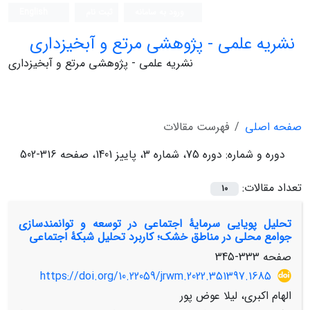
ورود به سامانه
ثبت نام
English
نشریه علمی - پژوهشی مرتع و آبخیزداری
نشریه علمی - پژوهشی مرتع و آبخیزداری
صفحه اصلی
فهرست مقالات
دوره و شماره:
دوره 75، شماره 3، پاییز 1401، صفحه 316-502
تعداد مقالات:
10
تحلیل پویایی سرمایۀ اجتماعی در توسعه و توانمندسازی
جوامع محلی در مناطق خشک؛ کاربرد تحلیل شبکۀ اجتماعی
صفحه
333-345
https://doi.org/10.22059/jrwm.2022.351397.1685
الهام اکبری، لیلا عوض پور