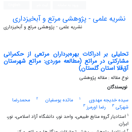
ورود به سامانه
ثبت نام
English
نشریه علمی - پژوهشی مرتع و آبخیزداری
نشریه علمی - پژوهشی مرتع و آبخیزداری
تحلیلی بر ادراکات بهره‌برداران مرتعی از حکمرانی
مشارکتی در مراتع (مطالعه‌ موردی: مراتع شهرستان
آق‌قلا استان گلستان)
نوع مقاله : مقاله پژوهشی
نویسندگان
2
1
سیده خدیجه مهدوی
مائده یوسفیان
محمدرضا
3
3
شهرکی
رضا اورمرز
1
استادیار گروه منابع طبیعی، واحد نور، دانشگاه آزاد اسلامی، نور،
ایران.
2
استادیار پژوهشی، بخش تحقیقات جنگل‌ها و مراتع، مرکز