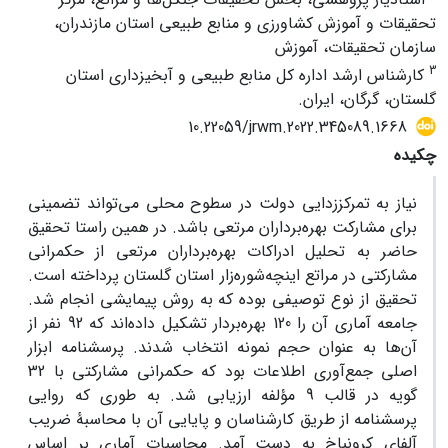
تحقیقات و آموزش کشاورزی و منابع طبیعی استان مازندران،
سازمان تحقیقات، آموزش
3
کارشناس ارشد اداره کل منابع طبیعی و آبخیزداری استان
گلستان، گرگان، ایران.
10.22059/jrwm.2022.345089.1668
چکیده
نیاز به تمرکززدایی دولت در سطوح محلی می‌تواند تضمینی
برای مشارکت بهره‌برداران مرتعی باشد. در همین راستا تحقیق
حاضر به تحلیل ادراکات بهره‌برداران مرتعی از حکمرانی
مشارکتی در مراتع اینچه‌شوره‌زار استان گلستان پرداخته است.
تحقیق از نوع توصیفی بوده که به روش پیمایشی انجام شد.
جامعه آماری آن را 120 بهره‌بردار تشکیل داده‌اند که 92 نفر از
آن‌ها به عنوان حجم نمونه انتخاب شدند. پرسشنامه ابزار
اصلی جمع‌آوری اطلاعات بود که حکمرانی مشارکتی با 32
گویه در قالب 9 مؤلفه ارزیابی شد. به طوری که روایی
پرسشنامه از طریق کارشناسان و پایایی آن با محاسبۀ ضریب
آلفای کرونباخ به دست آمد. محاسبات آماری بر اساس