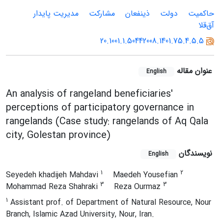
حاکمیت
دولت
ذینفعان
مشارکت
مدیریت پایدار
آق‌قلا
20.1001.1.50442008.1401.75.4.5.5
عنوان مقاله
English
An analysis of rangeland beneficiaries'
perceptions of participatory governance in
rangelands (Case study: rangelands of Aq Qala
city, Golestan province)
نویسندگان
English
1
2
Seyedeh khadijeh Mahdavi
Maedeh Yousefian
3
3
Mohammad Reza Shahraki
Reza Ourmaz
1
Assistant prof. of Department of Natural Resource, Nour
Branch, Islamic Azad University, Nour, Iran.