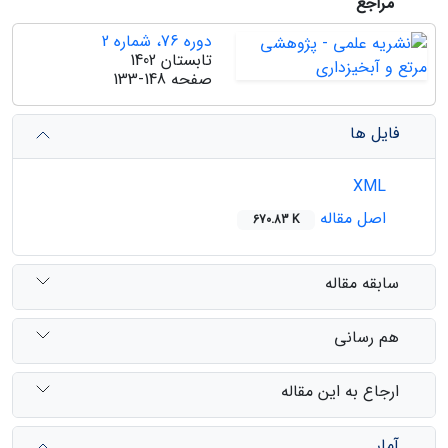
مراجع
دوره 76، شماره 2
تابستان 1402
صفحه
133-148
فایل ها
XML
اصل مقاله
670.83 K
سابقه مقاله
هم رسانی
ارجاع به این مقاله
آمار