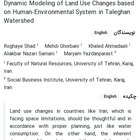
Dynamic Modeling of Land Use Changes based
on Human-Environmental System in Taleghan
Watershed
نویسندگان
English
1
1
1
Roghaye Shad
Mehdi Ghorbani
Khaled Ahmadaali
1
2
Aliakbar Nazari Samani
Maryam Yazdanparast
1
Faculty of Natural Resources, University of Tehran, Karaj,
Iran.
2
Social Business Institute, University of Tehran, Karaj,
Iran.
چکیده
English
Land use changes in countries like Iran, which is
facing space limitations, should be thoughtful and in
accordance with proper planning, just like water
consumption. On the other hand, the inherent