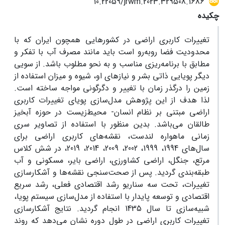
10.22059/jrwm.2023.329508.1686
چکیده
تغییرات کاربری اراضی در کشور‌هایی همچون ایران که با
محدودیت فضا روبه‌رو است باید مانند مصرف آب با تفکر و
مطابق با برنامه‌ریزی مناسب و به نحو مطلوب باشد. از سویی
دیگر پویایی ذاتی بشر و نیازهای او، شیوه و میزان استفاده از
زمین را درگذر زمان با تغییر و دگرگونی مواجه ساخته است.
لذا هدف از این پژوهش مدل‌سازی پویای تغییرات کاربری
اراضی مبتنی بر نظام انسان- محیط‌زیست در حوزه آبخیز
طالقان می‌باشد. بدین منظور با استفاده از تصاویر سری
زمانی ماهواره لندست، نقشه‌های کاربری اراضی برای
سال‌های 1994، 1999، 2002، 2009، 2014، 2019، در شش کلاس
مرتع، جنگل، اراضی کشاورزی، اراضی بایر، مسکونی و آب
طبقه‌بندی گردید. پس از صحت‌سنجی نقشه‌ها و آشکارسازی
تغییرات، تحت سه سناریو رشد اقتصادی فعلی، رشد سریع
اقتصادی و توسعه پایدار با استفاده از مدل‌سازی سیستم‌ پویا،
شبیه‌سازی تا سال 1435 انجام گردید. نتایج آشکارسازی
تغییرات کاربری اراضی در طول دوره نشان می‌دهد که روند