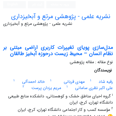
ورود به سامانه
ثبت نام
English
نشریه علمی - پژوهشی مرتع و آبخیزداری
نشریه علمی - پژوهشی مرتع و آبخیزداری
مدل‌سازی پویای تغییرات کاربری اراضی مبتنی بر
نظام انسان – محیط زیست درحوزه آبخیز طالقان
نوع مقاله : مقاله پژوهشی
نویسندگان
1
1
1
رقیه شاد
مهدی قربانی
خالد احمدآلی
2
1
علی اکبر نظری سامانی
مریم یزدان پرست
1
گروه احیای مناطق خشک و کوهستانی، دانشکده منابع طبیعی
دانشگاه تهران، کرج، ایران
2
مؤسسه کسب و کار اجتماعی دانشگاه تهران، کرج، ایران