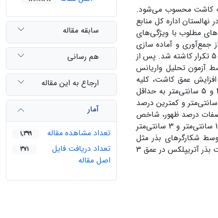
قیت کاشت محسوب می‌شود.
حقیق با هدف تعیین عمق مناسب کاشت بذر درختچه Atriplex canescens در نهالستان اداره کل منابع
سابقه مقاله
‌های مطلوب با ویژگی‌های
ز جمع‌آوری و آماده سازی
بذور آتریپلکس و گلدان‌ها، تعداد 15 عدد بذر در 5 عمق 1، 2، 3، 4 و 5 سانتی‌متر با 5 تکرار کاشته شد. پس از
هم رسانی
ط آزمون تحلیل واریانس
 که با افزایش عمق کاشت، کلیه
ارجاع به این مقاله
خصوصیات مورد مطالعه کاهش معنی‌داری داشت (05/0≥p)، به طوریکه در عمق 4 و 5 سانتی‌متر به حداقل
ان خود رسید. بیشترین درصد ظهور (7/34 و 3/34 درصد) مربوط به عمق 1 و 2 سانتی‌متر و کمترین درصد
آمار
ز آنجایی که بین صفات درصد ظهور، شاخص
بنیه نهال، طول و وزن ساقه نهال و محتوای رطوبت آتریپلکس کاشته شده در عمق 1 سانتی‌متر و 3 سانتی‌متر
تعداد مشاهده مقاله
1,399
وسط شکارگرهای بذر مثل
تعداد دریافت فایل
حشرات و پرندگان و خشک شدن سریع خاک در اثر تبخیر شدید آب در گلدان، کاشت بذر آتریپلکس در عمق 3
371
اصل مقاله