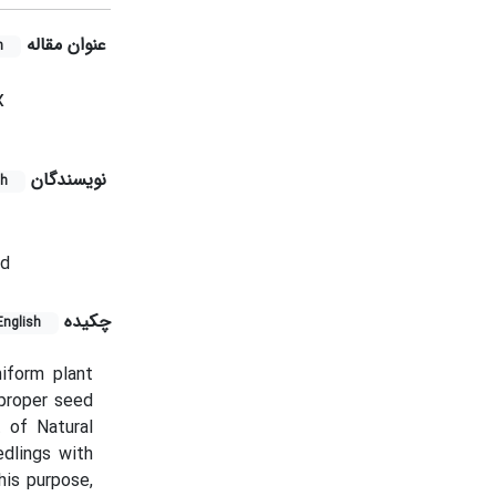
عنوان مقاله
h
x
نویسندگان
sh
nd
چکیده
English
iform plant
proper seed
 of Natural
dlings with
his purpose,