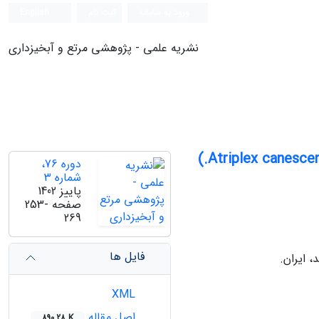
ورود به سامانه
ثبت نام
English
نشریه علمی - پژوهشی مرتع و آبخیزداری
دوره 76،
شماره 3
پاییز 1402
صفحه
253-
269
فایل ها
 ایران.
XML
اصل مقاله
890.28 K