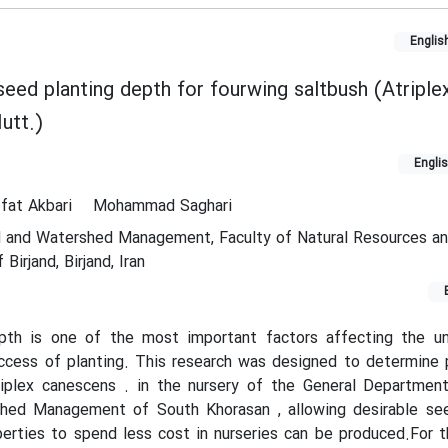
Englis
eed planting depth for fourwing saltbush (Atriple
utt.)
Engli
ffat Akbari
Mohammad Saghari
 and Watershed Management, Faculty of Natural Resources a
Birjand, Birjand, Iran
pth is one of the most important factors affecting the un
cess of planting. This research was designed to determine 
riplex canescens . in the nursery of the General Department
hed Management of South Khorasan , allowing desirable see
erties to spend less cost in nurseries can be produced.For t