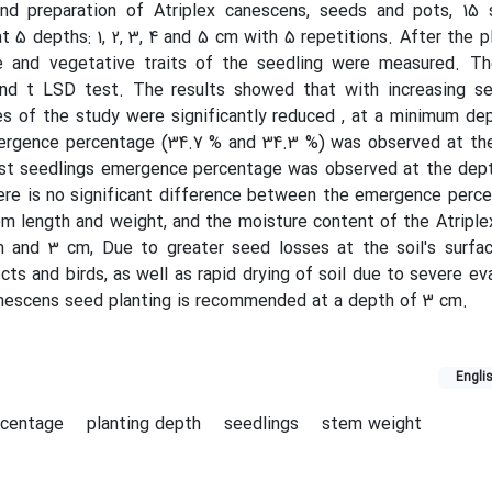
and preparation of Atriplex canescens, seeds and pots, 15
 5 depths: 1, 2, 3, 4 and 5 cm with 5 repetitions. After the pl
 and vegetative traits of the seedling were measured. T
d t LSD test. The results showed that with increasing se
ies of the study were significantly reduced , at a minimum de
rgence percentage (34.7 % and 34.3 %) was observed at the
st seedlings emergence percentage was observed at the dept
ere is no significant difference between the emergence perce
em length and weight, and the moisture content of the Atripl
 and 3 cm, Due to greater seed losses at the soil's surfa
cts and birds, as well as rapid drying of soil due to severe ev
anescens seed planting is recommended at a depth of 3 cm.
Engli
rcentage
planting depth
seedlings
stem weight