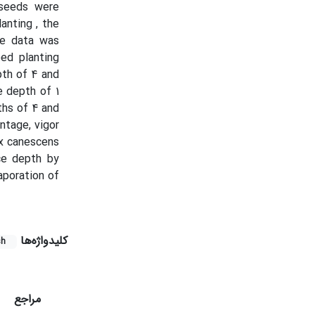
 seeds were
anting , the
he data was
ed planting
pth of 4 and
 depth of 1
hs of 4 and
ntage, vigor
ex canescens
ce depth by
aporation of
کلیدواژه‌ها
sh
مراجع