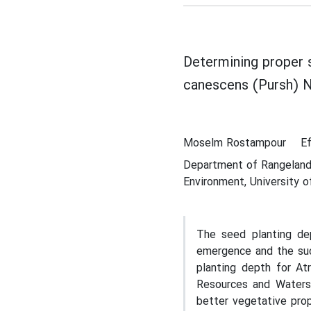
Determining proper s
canescens (Pursh) N
Moselm Rostampour
E
Department of Rangeland
Environment, University of 
The seed planting de
emergence and the suc
planting depth for At
Resources and Waters
better vegetative prop