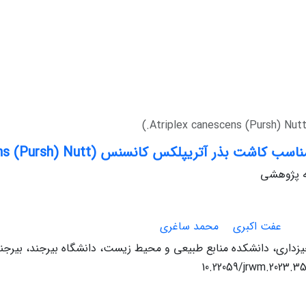
ت بذر آتریپلکس کانسنس (Atriplex canescens (Pursh) Nutt.)
له پژوهشی
عفت اکبری
محمد ساغری
یزداری، دانشکده منابع طبیعی و محیط زیست، دانشگاه بیرجند، بیرجند،
10.22059/jrwm.2023.3