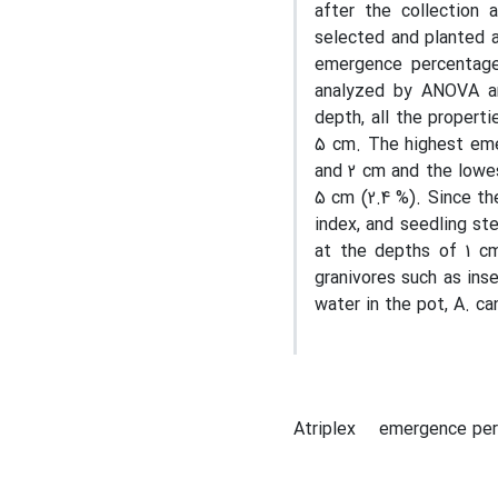
after the collection 
selected and planted at
emergence percentage
analyzed by ANOVA an
depth, all the propert
5 cm. The highest eme
and 2 cm and the lowe
5 cm (2.4 %). Since th
index, and seedling st
at the depths of 1 cm
granivores such as inse
water in the pot, A. c
Atriplex
emergence pe