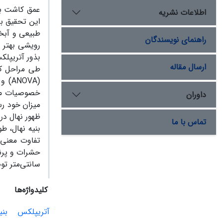
عمق کاشت بذ
اطلاعات نشریه
طبیعی و آبخی
راهنمای نویسندگان
رویشی بهتر ب
ارسال مقاله
طی مراحل کا
داوران
تماس با ما
تفاوت معنی‌
سانتی‌متر تو
کلیدواژه‌ها
آتریپلکس
بنی