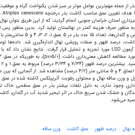
ر از جمله مهم‌ترین عوامل موثر بر سبز شدن یکنواخت گیاه و موف
این ت
زداری استان خراسان جنوبی انجام گردید، که از این طریق بتوان نهال
ه منظور صرف هزینه کمتر در نهالستان تولید کرد. بدین منظور پس ا
شت، درصد ظهور و صفات رویشی نهال اندازه‌گیری شد. داده‌ها توس
(ANOVA) و آزمون LSD مورد تجزیه و تحلیل قرار گرفت. نتایج نشان داد
میز
ظهور نهال در اعماق 4 و 5 سانتی متر (4/2 درصد) مشاهده شد. ا
داری وجود ندارد، به دلیل تلفات بیشتر بذر در عمق سطحی خاک ت
صیه می‌شود.
ه نهال
درصد ظهور
عمق کاشت
وزن ساقه