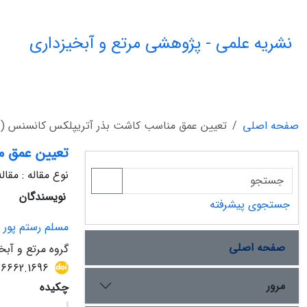
نشریه علمی - پژوهشی مرتع و آبخیزداری
صفحه اصلی
تعیین عمق مناسب کاشت بذر آتریپلکس کانسنس (Atriplex canescens (Pursh) Nutt.)
تعیین عمق مناسب کاش
نوع مقاله : مقا
نویسندگان
جستجوی پیشرفته
مسلم رستم پور
صفحه اصلی
گروه مرتع و آبخ
56662.1696
مرور
چکیده