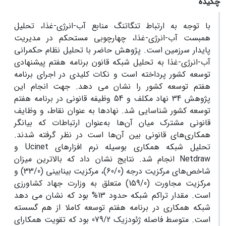
چکیده
با توجه به ارتباط تنگاتنگ منابع آب-انرژی-غذا، تحلیل
همبست آب-انرژی-غذا، چهارچوبی مستحکم در مدیریت
پایدار سرزمین است. پژوهش حاضر با تحلیل نظام حکمرانی
آب-انرژی-غذا به تحلیل شبکه قانون برنامه هفتم پیشنهادی
توسعه کشور پرداخته است و نکات کلیدی در اجرای برنامه
هفتم توسعه کشور را نشان می دهد. جهت انجام این
پژوهش 34 نهاد مکلف و 54 وظیفه قانونی در برنامه هفتم
توسعه کشور شناسایی شد. نهادها به عنوان نقاط، و وظایف
قانونی مشترک میان آن‌ها به‌عنوان ارتباطات که بیانگر
همکاری‌های قانونی بین آن‌ها است در نظر گرفته شدند.
تحلیل شبکه همکاری بوسیله نرم افزارهای Ucinet و
Netdraw انجام شد. نتایج نشان داد که بالاترین میزان
شاخص‌های مرکزیت درجه (60/0)، مرکزیت بینابینی (33/0) و
مرکزیت مجاورت (159/0) متعلق به وزارت جهاد کشاورزی
است. مقدار تراکم شبکه حدود 13% بود که نشان می دهد
شبکه همکاری در برنامه هفتم توسعه کاملا از هم گسسته
است. متوسط فاصله ژئودزیک 079/2 بود که تقویت همکارای