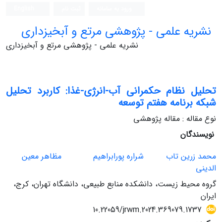
ورود به سامانه
ثبت نام
English
نشریه علمی - پژوهشی مرتع و آبخیزداری
نشریه علمی - پژوهشی مرتع و آبخیزداری
تحلیل نظام حکمرانی آب-انرژی-غذا: کاربرد تحلیل
شبکه برنامه هفتم توسعه
نوع مقاله : مقاله پژوهشی
نویسندگان
محمد زرین تاب
شراره پورابراهیم
مظاهر معین
الدینی
گروه محیط زیست، دانشکده منابع طبیعی، دانشگاه تهران، کرج،
ایران
10.22059/jrwm.2024.369079.1737