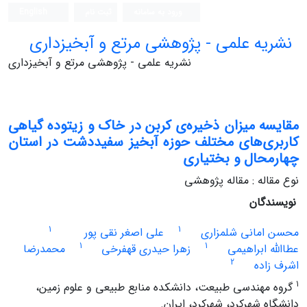
ورود به سامانه
ثبت نام
English
نشریه علمی - پژوهشی مرتع و آبخیزداری
نشریه علمی - پژوهشی مرتع و آبخیزداری
مقایسه میزان ذخیره‌ی کربن در خاک و زیتوده گیاهی
کاربری‌های مختلف حوزه آبخیز سفیددشت در استان
چهارمحال و بختیاری
نوع مقاله : مقاله پژوهشی
نویسندگان
1
1
محسن امانی شلمزاری
علی اصغر نقی پور
1
1
عطاالله ابراهیمی
زهرا حیدری قهفرخی
محمدرضا
2
اشرف زاده
1
گروه مهندسی طبیعت، دانشکده منابع طبیعی و علوم زمین،
دانشگاه شهرکرد، شهرکرد، ایران.