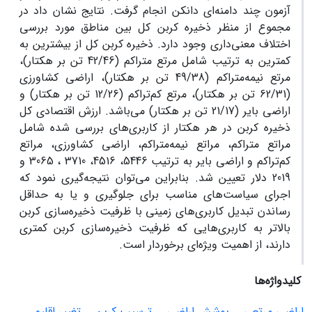
آزمون چند دامنه‌ای دانکن انجام گرفت. نتایج نشان داد در
مجموع از منظر ذخیره کربن کل بین مناطق مورد بررسی
اختلاف معنی‌داری وجود دارد. ذخیره کربن کل از بیشترین به
کمترین به ترتیب شامل مرتع متراکم (42/46 تن بر هکتار)،
مرتع نیمه‌متراکم (49/38 تن بر هکتار)، اراضی کشاورزی
(62/31 تن بر هکتار)، مرتع کم‌تراکم (12/26 تن بر هکتار) و
اراضی بایر (21/17 تن بر هکتار) می‌باشد. ارزش اقتصادی کل
ذخیره کربن در هر هکتار از کاربری‌های بررسی شده شامل
مراتع متراکم، مراتع نیمه‌متراکم، اراضی کشاورزی، مراتع
کم‌تراکم و اراضی بایر به ترتیب 5446، 4516، 3710 ، 3065 و
2019 دلار تعیین شد. بنابراین می‌توان نتیجه‌گیری نمود که
اجرای سیاست‌های مناسب برای جلوگیری و یا به حداقل
رساندن تبدیل کاربری‌های زمینی با ظرفیت ذخیره‌سازی کربن
بالاتر به کاربری‌هایی که ظرفیت ذخیره‌سازی کربن کمتری
دارند، از اهمیت ویژه‌ای برخوردار است.
کلیدواژه‌ها
اراضی مرتعی
پوشش اراضی
ترسیب کربن
تغییر اقلیم