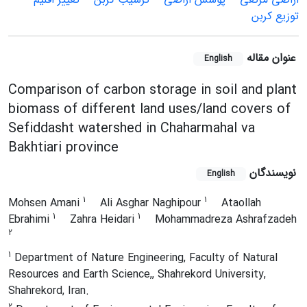
توزیع کربن
عنوان مقاله
English
Comparison of carbon storage in soil and plant
biomass of different land uses/land covers of
Sefiddasht watershed in Chaharmahal va
Bakhtiari province
نویسندگان
English
1
1
Mohsen Amani
Ali Asghar Naghipour
Ataollah
1
1
Ebrahimi
Zahra Heidari
Mohammadreza Ashrafzadeh
2
1
Department of Nature Engineering, Faculty of Natural
Resources and Earth Science,, Shahrekord University,
Shahrekord, Iran.
2