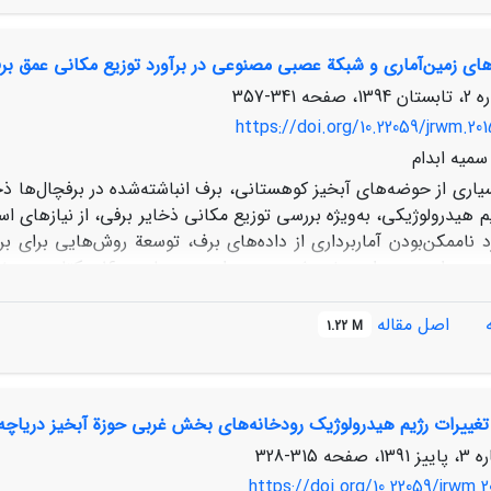
ه در بیشتر سال‏های این دورة آماری در منطقة مورد نظر روش تابع شعاع‌
معادل برف از سمت جنوب و غرب حوزه به سمت شمال و شرق کاهش می‏
ای زمین‌آماری و شبکة عصبی مصنوعی در برآورد توزیع مکانی عمق بر
341-357
https://doi.org/10.22059/jrwm.20
 سمیه ابدام
یاری از حوضه‌های آبخیز کوهستانی، برف انباشته‌شده در برفچال‌ها ذخیر
 هیدرولوژیکی، به‌ویژه بررسی توزیع مکانی ذخایر برفی، از نیازهای 
 ناممکن‌بودن آماربرداری از داده‌های برف، توسعة روش‌هایی برای برآور
برف و دخالت 31 پارامتر سرزمین، به ارزیابی کارایی روش‌های زمین‌آما
ع مکانی عمق برف پرداخته شد. نتایج این تحقیق نشان داد روش 
اصل مقاله
1.22 M
ی 8
6 سانتی‌متر مناسب‌ترین روش برای برآورد عمق برف در منطقة
/
ا در این تحقیق مدل پرسپترون چندلایه و بهترین تابع فعالیت تابع 
یز نشان داد که از بین پارامترهای به‌کاررفته در شبکة عصبی مصنوعی 
غییرات رژیم هیدرولوژیک رودخانه‌ها‌ی بخش غربی حوزة آبخیز دریاچه 
فاع نرمال‌شده، موقعیت و شیب میانه به‌ترتیب جزو مؤثرترین عوامل د
315-328
https://doi.org/10.22059/jrwm.2