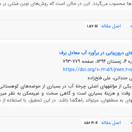
‌ها محسوب می‌گردد. این در حالی است که روش‌های نوین مبتنی بر ه
ن اساس هدف اصلی این تحقیق به چالش کشیدن توانمندی روش کلا
شین‌بردار پشتیبان تکاملی را انتخاب و به مقایسۀ آنها با مدل سنج
اصل مقاله
1.57 M
دوره آماری داده‌های ورودی به مدل‌ها
ای درون‌یابی در برآورد آب معادل برف
ار است. لذا استفاده از مدل‌های مذکور به جای روش‌های معمول برآورد 
779-793
https://doi.org/10.22059/jrwm.20
 جندانی، علی فتح‌زاده
کی از مؤلفه‏های اصلی چرخة آب در بسیاری از حوضه‌های کوهستانی د
وقت و هزینة بسیاری است و گاهی سخت و غیرممکن به نظر می‏رسد، ا
‏ای به منطقه‏ای، می‏تواند راهگشا باشد. در این تحقیق، با استفاده از
آب معادل برف در دورة آماری 1368 ـ 1389 با استفاده 
در محیط نرم‌افزاری ArcGIS 9.3 انجام شد. بدین منظور، نخست آزمو
اصل مقاله
856.41 K
مقایسة چهار روش ذکرشده و بر اساس 