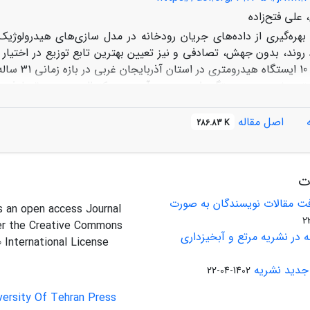
علی فتح‌زاده
 بهره‌گیری از داده‌های جریان رودخانه در مدل سازی‌های هیدرولوژی
د روند، بدون جهش، تصادفی و نیز تعیین بهترین تابع توزیع در اختی
امتری ضریب همبستگی اسپیرمن و آزمون من‌کندال، در مورد تصادفی بود
متری بدون توزیع مجموع تراکمی و برای مطالعه بهترین تابع توزیع از
د. نتایج این پژوهش نشان داد که تمام ایستگاه‌ها دارای داده‌های ت
اصل مقاله
286.83 K
آنها از تابع توزیع احتمالاتی گاما تبعیت می‌کنند.
ات
ت مقالات نویسندگان به صورت
is an open access Journal
er the Creative Commons
 در نشریه مرتع و آبخیزداری
0 International License
جدید نشریه
1402-04-22
versity Of Tehran Press