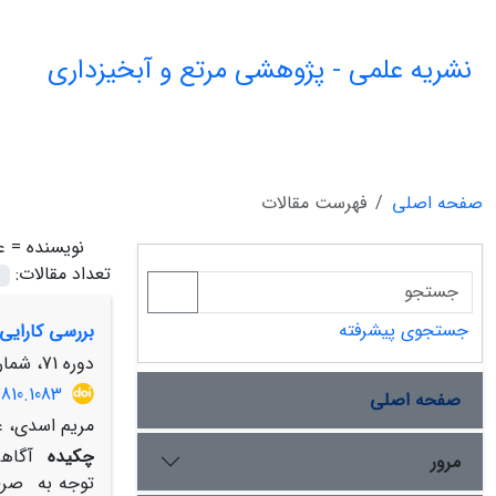
نشریه علمی - پژوهشی مرتع و آبخیزداری
صفحه اصلی
فهرست مقالات
نویسنده =
ع
تعداد مقالات:
جستجوی پیشرفته
بررسی کارایی 
دوره 71، شماره 1، بهار 1397، صفحه
2810.1083
صفحه اصلی
مریم اسدی، عل
چکیده
آگاهی
مرور
توجه به صرف 