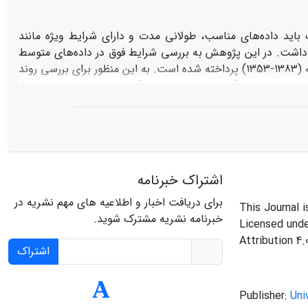
ک باید داده‌های مناسب، طولانی مدت و دارای شرایط ویژه مانند
ار داشت. در این پژوهش به بررسی شرایط فوق در داده‌های متوسط
سالانه جریان 10 ایستگاه هیدرومتری در استان آذربایجان غربی در بازه زمانی 31 ساله (1383-1353) پرداخته شده است. به این منظور برای بررسی روند
ن داده‌ها از آزمون ناپارامتری ران آزمون، برای بررسی جهش از
 آماره کلموگروف اسمیرنوف برای مقایسه توابع احتمالاتی مختلف
صادفی، بدون جهش و فاقد روند (بجز ایستگاه پل بهراملو) بودند.
اشتراک خبرنامه
برای دریافت اخبار و اطلاعیه های مهم نشریه در
This Journal 
خبرنامه نشریه مشترک شوید.
Licensed und
Attribution 4.
اشتراک
Publisher:
Uni