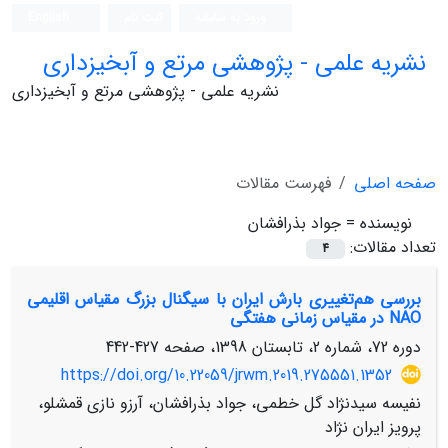
ورود به سامانه
ثبت نام
English
نشریه علمی - پژوهشی مرتع و آبخیزداری
نشریه علمی - پژوهشی مرتع و آبخیزداری
صفحه اصلی
فهرست مقالات
نویسنده =
جواد بذرافشان
تعداد مقالات:
4
بررسی هم‌تغییری بارش‌ ایران با سیگنال بزرگ‌ مقیاس اقلیمی
NAO در مقیاس زمانی هفتگی
دوره 72، شماره 2، تابستان 1398، صفحه
427-442
https://doi.org/10.22059/jrwm.2019.275551.1352
نفیسه سیدنژاد گل خطمی، جواد بذرافشان، آرزو نازی قمشلو،
پرویز ایران نژاد