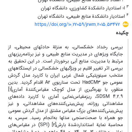
3
ا؛ استادیار دانشکدة کشاورزی، دانشگاه تهران
4
استادیار دانشکدة منابع طبیعی، دانشگاه تهران
https://doi.org/10.22059/jrwm.2015.53472
چکیده
بررسی رخداد خشکسالی، به منزلة حادثه‏ای محیطی، از
جایگاه ویژه‏ای در مدیریت منابع‏ طبیعی و نیز برنامه‌ریزی‏های
مرتبط با مدیریت منابع آبی برخوردار است. در این تحقیق به
بررسی اثر تغییر اقلیم بر ویژگی‏های خشکسالی در ایستگاه‏های
منتخب سینوپتیکی شمال ‏غربی ایران با کاربرد مدل گردش
عمومی جو HadCM3 تحت سناریوی A2 اقدام گردید. بدین
منظور، با بهره‌گیری از مدل کوچک ‏مقیاس‌‌کنندة آماری[1]
SDSM 4.2.9، ریزمقیاس‌نمایی آماری با کاربرد داده‌های
مشاهداتی روزانه، پیش‌بینی‌‏کننده‌های مشاهداتی، و نیز
پیش‌بینی‌‏کننده‌های بزرگ مقیاس مشتق از مدل‌ گردش عمومی
جو همراه با صحت‌‏سنجی مدل‏ها به‌انجام رسید. سپس، به
محاسبة نمایة استانداردشدة بارش[2] (SPI) در مقیاس‌های
زمانی مختلف 3، 12، 24، و 48 ماهه در دورة مشاهداتی