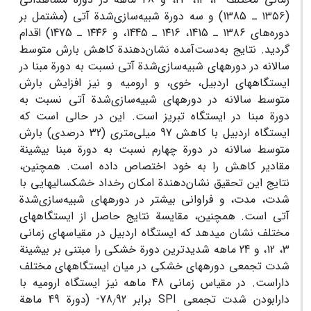
(۱۳۵۶ ـ 1385) و سه دورة شبیه‌سازی‌‏شدة آتی (مشتمل بر
دوره‌های ۱۳۸۶ ـ 1415، ۱۴۱۶ ـ 1445، و ۱۴۴۶ ـ 1475) اقدام
گردید. نتایج به‌دست‌آمده نشان‌‏دهندة کاهش بارش متوسط
سالانه در دوره‏های شبیه‌‏سازی‌‏شدة آتی نسبت به دورة مبنا در
ایستگاه‏های اردبیل، خوی، و ارومیه و نیز افزایش بارش
متوسط سالانه در دوره‏های شبیه‌سازی‌‏شدة آتی نسبت به
دورة مبنا در ایستگاه‏ تبریز است. این در حالی است که
ایستگاه اردبیل با کاهش 97 میلی‌متری (32 درصدی) بارش
متوسط سالانه در دورة چهارم نسبت به دورة مبنا بیشینة
مقادیر کاهش را به خود اختصاص داده ‏است. همچنین،
نتایج این تحقیق نشان‌دهندة امکان رخداد خشکسالی‏هایی با
شدت، مدت، و فراوانی بیشتر در دوره‏های شبیه‌‏سازی‌‏شدة
آتی است. همچنین، مقایسة نتایج حاصل از ایستگاه‏های
مختلف نشان می‏دهد که ایستگاه اردبیل در مقیاس‏های زمانی
3، 12، و 24 ماهه شدیدترین دورة خشکی را مبتنی بر بیشینة
شدت تجمعی دوره‏های خشکی در میان ایستگاه‏های مختلف
داراست. در مقیاس‏ زمانی 48 ماهه نیز ایستگاه ارومیه با
دارابودن شدت تجمعی SPI برابر 78
92- (دورة 49 ماهة
/