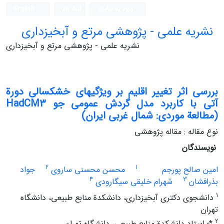
ورود به سامانه
ثبت نام
English
نشریه علمی - پژوهشی مرتع و آبخیزداری
نشریه علمی - پژوهشی مرتع و آبخیزداری
بررسی اثر تغییر اقلیم بر ویژگی‏های خشکسالی دورة
‏آتی با کاربرد مدل گردش عمومی جو HadCM3
(مطالعة موردی: شمال غربی ایران)
نوع مقاله : مقاله پژوهشی
نویسندگان
2
1
امین صالح پورجم
محسن محسنی ساروی
جواد
4
3
بذرافشان
شهرام خلیقی سیگارودی
1
دانشجوی دکتری آبخیزداری، دانشکدة منابع طبیعی، دانشگاه
تهران
2
*؛ استاد دانشکدة منابع طبیعی، دانشگاه تهران