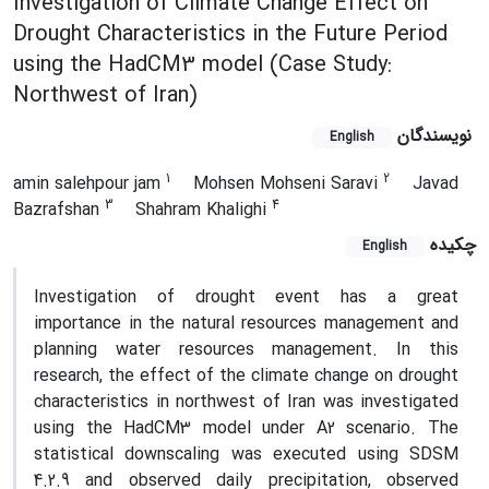
Investigation of Climate Change Effect on
Drought Characteristics in the Future Period
using the HadCM3 model (Case Study:
Northwest of Iran)
نویسندگان
English
1
2
amin salehpour jam
Mohsen Mohseni Saravi
Javad
3
4
Bazrafshan
Shahram Khalighi
چکیده
English
Investigation of drought event has a great
importance in the natural resources management and
planning water resources management. In this
research, the effect of the climate change on drought
characteristics in northwest of Iran was investigated
using the HadCM3 model under A2 scenario. The
statistical downscaling was executed using SDSM
4.2.9 and observed daily precipitation, observed