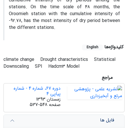
cumulative intensity of dry periods among the
stations. On the time scale of 48 months, the
Oroomieh station with the cumulative intensity of
-92.78, has the most intensity of dry period between
the different stations.
کلیدواژه‌ها
English
climate change
Drought characteristics
Statistical
Downscaling
SPI
Hadcm3 Model
مراجع
دوره 67، شماره 4 - شماره
پیاپی 4
زمستان 1393
صفحه
537-548
فایل ها