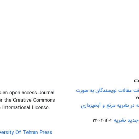
ات
ت مقالات نویسندگان به صورت
is an open access Journal
er the Creative Commons
 در نشریه مرتع و آبخیزداری
0 International License
جدید نشریه
1402-04-22
versity Of Tehran Press