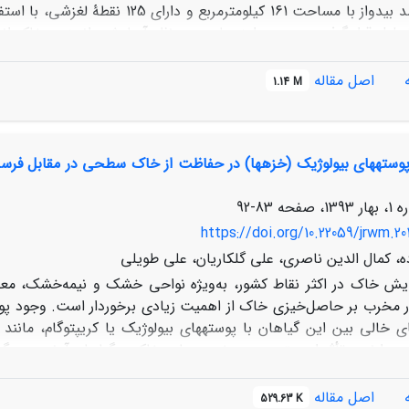
حوزۀ آبخیز سد بیدواز با مساحت 161
حلیل قرار گرفت. بر روی دامنه‌های مورد نظر آزمایش دانه­بندی خاک 
از بسته‌
اصل مقاله
1.14 M
عمول، عملکرد مدل در شبیه­سازی زمین‌لغزش­ها متوسط است. درحالی‌
سته‏های بیولوژیک (خزه‏ها) در حفاظت از خاک سطحی در مقابل فرسا
بنابراین از مدل SINMAP در شرایط رطوبت هیدرولوژیک بالا می‌توان بر
د.
83-92
https://doi.org/10.22059/jrwm.20
ده، کمال الدین ناصری، علی گلکاریان، علی طویلی
یش خاک در اکثر نقاط کشور، به‌ویژه نواحی خشک و نیمه‌خشک، معضل
آثار مخرب بر حاصل‌خیزی خاک از اهمیت زیادی برخوردار است. وجود 
ی خالی بین این گیاهان با پوسته‏های بیولوژیک یا کریپتوگام، مانند
ت دارند و تأثیرات متعددی بر خصوصیات خاک و گیاهان آوندی می‌گذار
ولوژیک، بر فرسایش آبی مراتع حوزة سد طرق واقع در استان خراسان 
اصل مقاله
529.63 K