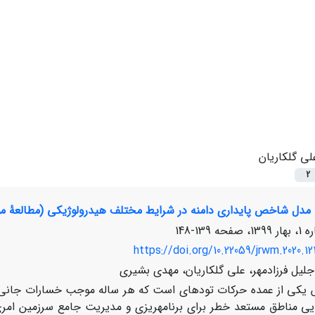
لی گلکاریان
2
 مدل شاخص پایداری دامنه در شرایط مختلف هیدرولوژیکی (مطالعۀ مور
139-148
https://doi.org/10.22059/jrwm.2020.1
جلیل فرزادمهر، علی گلکاریان، مهدی بشیری
یکی از عمده حرکات توده­ای است که هر ساله موجب خسارات جانی و ما
یی مناطق مستعد خطر برای برنامه­ریزی و مدیریت جامع سرزمین امری