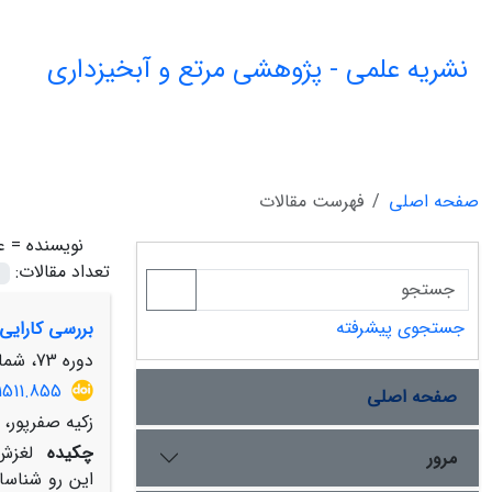
نشریه علمی - پژوهشی مرتع و آبخیزداری
صفحه اصلی
فهرست مقالات
نویسنده =
ع
تعداد مقالات:
جستجوی پیشرفته
بررسی کارایی
دوره 73، شماره 1، بهار 1399، صفحه
21511.855
صفحه اصلی
زکیه صفرپور، 
چکیده
لغزش 
مرور
این رو شناسا