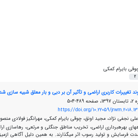
وقی بایرام کمکی
2
رات کاربری اراضی و تآثیر آن بر دبی و بار معلق شبیه سازی شده با مدل SWAT (مطالعه موردی: آبخیز گالیکش 
489-504
https://doi.org/10.22059/jrwm.2018.13
لی نجفی نژاد، مجید اونق، چوقی بایرام کمکی، مهرانگیز فولادی منصو
­های بهره­برداری اراضی، تخریب مناطق جنگلی و مرتعی، رهاسازی ا
ت فرسایش و تولید رسوب اثر می­گذارند. به همین دلیل آگاهی ازمیزا