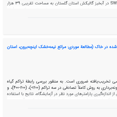
اجتناب­ناپذیر است. در مطالعۀ حاضر برای بررسی این اثرات از مدل نیمه توزیعی SWAT در آبخیز گالیکش استان گلستان به مساحت تقریبی 39 هزار
هکتار استفاده شد. مدل مذکور برای شبیه­سازی، واسنجی و اعتبار­سنجی و در نهایت بهینه­سازی پارامترهای مؤثر بر دبی و بار معلق در یک دورۀ 27
ساله مورد استفاده قرار گرفت. نقشه­های کاربری اراضی از سه تصویر ماهوارۀ لندست سال­های 1987، 2000 و 2013 تهیه شدند. در این مطالعه از روش
SUFI2 برای واسنجی و اعتبار­سنجی مدل استفاده شد. معیار ناش- ساتکلیف (NS) به عنوان تابع هدف در مرحلۀ واسنجی (1990- 2007) برای دبی و بار
فسیری مورد استفاده در تحقیقات گذشته، قابل قبول ارزیابی شد. برای بررسی اثر
ی اراضی ثابت فرض شد و نتایج نشان داد که تغییرات کاربری اراضی
س (Atriplex halimus)با میزان کربن ترسیب‌شده در خاک (مطالعة موردی: مراتع نیمه‌‌خشک اینچه‌برون، استان
ی تخریب‌یافته ضروری است. به منظور بررسی رابطة تراکم گیاه
آتریپلکس با میزان ترسیب کربن، مراتع اینچه‌برون در استان گلستان بررسی شد. نمونه‌برداری به روش کاملاً تصادفی در سه تراکم (200>)، (200-400)، و
ق (0-30) سانتی‌متر صورت گرفت. پس از اندازه‌گیری پارامترهای مورد نظر در آزمایشگاه، نتایج با استفاده
 از آزمون دانکن استفاده شد. نتایج این تحقیق نشان داد کربن آلی موجود
 درصد است. در حالی که کربن آلی موجود در منطقة شاهد دارای
گر افزایش معنی‌دار میزان کربن آلی در منطقة آتریپلکس‌کاری‌شده