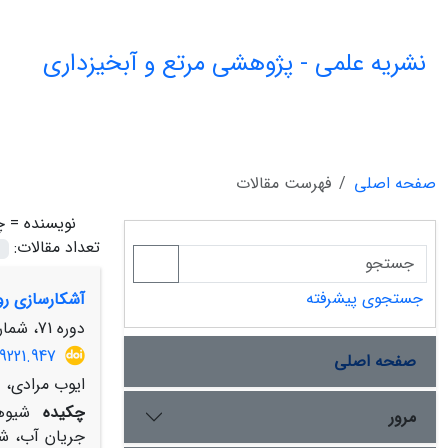
نشریه علمی - پژوهشی مرتع و آبخیزداری
صفحه اصلی
فهرست مقالات
نویسنده =
چ
تعداد مقالات:
جستجوی پیشرفته
آشکارسازی روند تغیی
دوره 71، شماره 2، تابستان 1397، صفحه
9221.947
صفحه اصلی
ایوب مرادی، ع
چکیده
شیوه
مرور
جریان آب، شد