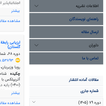
اطلاعات نشریه
بیشتر
راهنمای نویسندگان
مشاهده مقاله
تغییرات کاربر
ارسال مقاله
از سال 1987 تا 2013 موجب افزایش ارتفاع رواناب سطحی به میزان 40/1 میلیمتر و افزایش غلظت رسوب به میزان 2 تن در هکتار در سال شده است.
داوران
گلستان)
دوره 68، شماره 1، بهار 1394، صفحه
تماس با ما
15.53893
رویا وزیریان
چکیده
شناخ
مقالات آماده انتشار
شماره جاری
بیشتر
در منطقة آتریپ
دامنة تغییراتی
دوره 79 (1405)
مشاهده مقاله