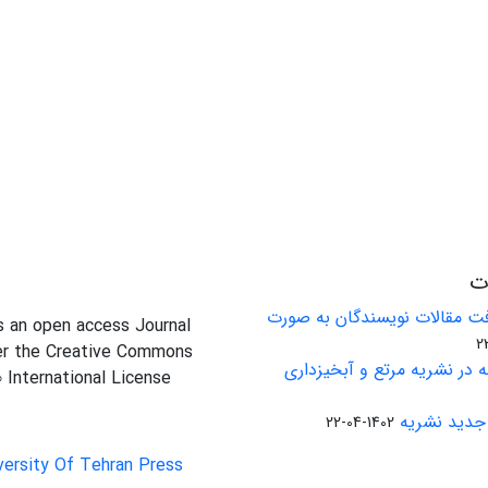
ات
ت مقالات نویسندگان به صورت
is an open access Journal
er the Creative Commons
 در نشریه مرتع و آبخیزداری
0 International License
جدید نشریه
1402-04-22
versity Of Tehran Press