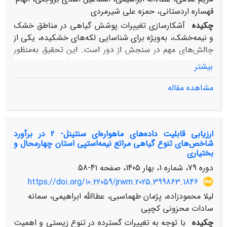
قهساره اردستانی، حمزه علی شیرمردی
چکیده
آشکارسازی تغییرات پوشش گیاهی در مناطق خشک
و نیمه‌خشک، به‌ویژه برای شناسایی لکه‌های خشکیده، یکی از
چالش‌های مهم در سنجش از دور است. این تحقیق به‌منظور
شناسایی و تحلیل پهنه‌های دچار خشکیدگی مراتع استان
بیشتر
چهارمحال و بختیاری با استفاده از داده‌های دورسنجی و
تحلیل تغییرات پوشش گیاهی در سال‌های 2013 و 2023 انجام
مشاهده مقاله
شده است. پس از بدست آوردن تفاضل تصاویر سال‌های
2013 و 2023 برای شاخص‌های مختلف نظیر NDVI، VHI،TCT
و SR آستانه‌گذاری مقادیر تفاضل برای هر شاخص به‌منظور
ارزیابی قابلیت داده‌های ماهواره‌ای سنتینل- 2 در برآورد
شناسایی لکه‌های خشکیده انجام شد. به‌منظور صحت‌سنجی
شاخص‌های تنوع گیاهی مراتع نیمه‌استپی استان چهارمحال و
نتایج، پس از شناسایی لکه‌های خشکیده، به عرصه‌های
بختیاری
طبیعی مراجعه و آماربرداری میدانی انجام گردید تا تطابق
دوره 79، شماره 1، بهار 1405، صفحه
41-58
مناطق شناسایی‌شده با وضعیت واقعی ارزیابی شود. نتایج
https://doi.org/10.22059/jrwm.2025.399863.1846
نشان داد که شاخص SR با دقت کلی 75 درصد و ضریب
کاپای 75/0 بهترین عملکرد را در شناسایی لکه‌های خشکیده
لیلا محمودزاده، پژمان طهماسبی، عطاالله ابراهیمی، سمانه
داشت و نشان‌دهنده‌ی تطابق مناسب نتایج با داده‌های
سادات محزونی کچپی
میدانی است. پس از آن، شاخص VHI با دقت 60 درصد و
چکیده
با توجه به تغییرات گسترده در تنوع زیستی و اهمیت