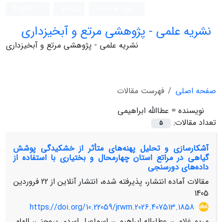
ورود به سامانه
ثبت نام
English
نشریه علمی - پژوهشی مرتع و آبخیزداری
نشریه علمی - پژوهشی مرتع و آبخیزداری
صفحه اصلی
فهرست مقالات
نویسنده =
عطاالله ابراهیمی
تعداد مقالات:
5
آشکارسازی و تحلیل پهنه‌های متأثر از خشکیدگی پوشش
گیاهی در مراتع استان چهارمحال و بختیاری با استفاده از
داده‌های دورسنجی
مقالات آماده انتشار، پذیرفته شده، انتشار آنلاین از
22 فروردین
1405
https://doi.org/10.22059/jrwm.2026.407513.1858
مریم غلامی، عطاءاله ابراهیمی، اسماعیل اسدی بروجنی، الهام