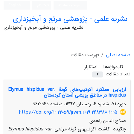
ورود به سامانه
ثبت نام
English
نشریه علمی - پژوهشی مرتع و آبخیزداری
نشریه علمی - پژوهشی مرتع و آبخیزداری
صفحه اصلی
فهرست مقالات
کلیدواژه‌ها =
استقرار
تعداد مقالات:
2
ارزیابی عملکرد اکوتیپ‌های گونۀ Elymus hispidus var.
hispidus در مناطق رویشی استان کردستان
دوره 71، شماره 4، زمستان 1397، صفحه
949-962
https://doi.org/10.22059/jrwm.2019.248388.1205
صلاح الدین زاهدی
چکیده
کاشت اکوتیپ­های گونۀ مرتعی
Elymus hispidus var.