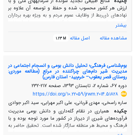
چکیده
منابع طبیعی تجدید شونده از سرمایه‏های ملی و با
ارزش هر کشور محسوب شده و حفظ و توسعه آن علاوه بر
نهاد‏های ذی‌ربط از وظایف عموم مردم و به ویژه بهره برداران
این منابع است. در این زمینه راهکارهای متنوعی برای استفاده
بیشتر
بهینه و حفاظت پایدار منابع طبیعی، بال اخص مراتع مطرح
شده که در میان آنها مدیریت مشارکتی مورد تاکید قرار گرفته
مشاهده مقاله
اصل مقاله
1.23 M
است. در این مطالعه با هدف شناخت چالش‌ها و موانع
پیشروی مدیریت مشارکتی، به تحلیل شبکه تلفیقی نهاد- بهره
برداران مرتع (نهادهای مرتبط با مدیریت مرتع و بهره برداران
بوم‌شناسی فرهنگی؛ تحلیل دانش بومی و انسجام اجتماعی در
مرتع) بر اساس رویکرد تحلیل شبکه اجتماعی در روستای قصر
مدیریت شیر دام‌های چراکننده در مرتع (مطالعه موردی:
یعقوب شهرستان صفاشهر پرداخته شده است. نتایج حاصله
روستای قصر یعقوب‌– خرم‌بید- استان فارس)
حاکی از آن ست که میزان انسجام میان بهره برداران مراتع و
دوره 67، شماره 2، تابستان 1393، صفحه
217-232
نهادهای مرتبط با شبکه نهادی مرتع و همچنین پایداری شبکه
https://doi.org/10.22059/jrwm.2014.51828
مورد بررسی در منطقه مورد مطالعه در حد متوسط است و دو
نهاد شورای اسلامی روستا و اداره جهاد کشاورزی دارای اقتدار
ساره راسخی، مهدی قربانی، علی اکبر مهرابی، سید اکبر جوادی
بالاتری نسبت به سایرین و به عبارتی کنشگران کلیدی در میان
چکیده
همیاری در نظام گله‌داری و دانش بومی مدیریت
نهاد‏های مورد بررسی هستند. لذا بر اساس نتایج حاصله
فرآورده‌های شیری از دیرباز در کشور ما مورد توجه بوده و با
می‌توان بیان نمود که تقویت انسجام در بین کنشگران مورد
فرهنگ و محیط هر منطقه سازگار شده است. تحقیق حاضر به
مطالعه و همچنین شناخت کنشگران کلیدی در سطوح مختلف
تحلیل دانش بومی و انسجام اجتماعی در مدیریت شیر