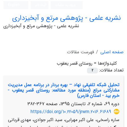
ورود به سامانه
ثبت نام
English
نشریه علمی - پژوهشی مرتع و آبخیزداری
نشریه علمی - پژوهشی مرتع و آبخیزداری
صفحه اصلی
فهرست مقالات
کلیدواژه‌ها =
روستای قصر یعقوب
تعداد مقالات:
2
تحلیل شبکه تلفیقی نهاد – بهره ‏بردار در برنامه عمل مدیریت
مشارکتی مرتع (منطقه مورد مطالعه: روستای قصر یعقوب -
خرم بید - استان فارس)
دوره 69، شماره 2، تابستان 1395، صفحه
367-382
https://doi.org/10.22059/jrwm.2016.61689
ساره راسخی، علی اکبر مهرابی، سید اکبر جوادی، مهدی قربانی