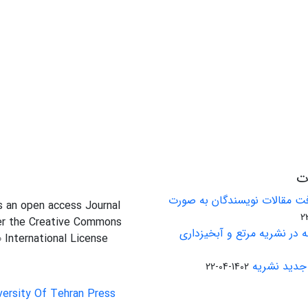
ات
ت مقالات نویسندگان به صورت
is an open access Journal
er the Creative Commons
 در نشریه مرتع و آبخیزداری
0 International License
جدید نشریه
1402-04-22
versity Of Tehran Press