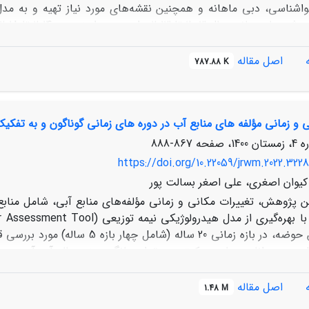
واشناسی، دبی ماهانه و همچنین نقشه‌های مورد نیاز تهیه و به مدل
اصل مقاله
787.88 K
ز بالخلوچای است. از مهمتربن دلایل افت کارآیی مدل می‌توان به نا
ه‌سازی جریان آب در ارتفاعات زیاد و لایه‌های یخ زده و کمبود اطلاعا
 و زمانی مؤلفه های منابع آب در دوره های زمانی گوناگون و به تفکیک
867-888
https://doi.org/10.22059/jrwm.2022.322
کیوان اصغری، علی اصغر بسالت پور
ن پژوهش، تغییرات مکانی و زمانی مؤلفه‌های منابع آبی، شامل منابع
قلیمی و رواناب سطحی، کمترین مقدار میانگین پنج ساله آب آبی، جری
آبی و مؤلفه جریانِ آبِ سبز و ذخیره آبِ سبز در بخش‌های غربی حوضه
اصل مقاله
1.48 M
ثیرپذیری مقادیر مؤلفه‌های منابع آبِ آبی، ذخیره آبِ سبز و مقادیر مؤ