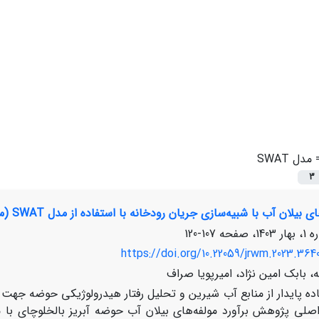
=
مدل SWAT
3
ن آب با شبیه‌سازی جریان رودخانه با استفاده از مدل SWAT (مطالعه موردی: حوضه آبریز بالخلوچای)
107-120
https://doi.org/10.22059/jrwm.2023.364
ه، بابک امین نژاد، امیرپویا صراف
ده پایدار از منابع آب شیرین و تحلیل رفتار هیدرولوژیکی حوضه جه