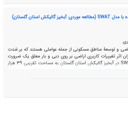
ی آبی، بیشترین تغییرات جریان آب سبز در اراضی کشاورزی آبی و
، پتانسیل‌های آبی و نقاط بحرانی در یک منطقه، امکان مدیریت
استان گلستان)
ری
راضی و توسعۀ مناطق مسکونی از جمله عواملی هستند که بر شدت
ن اثر تغییرات کاربری اراضی بر روی دبی و بار معلق یک ضرورت
اجتناب­ناپذیر است. در مطالعۀ حاضر برای بررسی این اثرات از مدل نیمه توزیعی SWAT در آبخیز گالیکش استان گلستان به مساحت تقریبی 39 هزار
هکتار استفاده شد. مدل مذکور برای شبیه­سازی، واسنجی و اعتبار­سنجی و در نهایت بهینه­سازی پارامترهای مؤثر بر دبی و بار معلق در یک دورۀ 27
ساله مورد استفاده قرار گرفت. نقشه­های کاربری اراضی از سه تصویر ماهوارۀ لندست سال­های 1987، 2000 و 2013 تهیه شدند. در این مطالعه از روش
SUFI2 برای واسنجی و اعتبار­سنجی مدل استفاده شد. معیار ناش- ساتکلیف (NS) به عنوان تابع هدف در مرحلۀ واسنجی (1990- 2007) برای دبی و بار
فسیری مورد استفاده در تحقیقات گذشته، قابل قبول ارزیابی شد. برای بررسی اثر
ی اراضی ثابت فرض شد و نتایج نشان داد که تغییرات کاربری اراضی