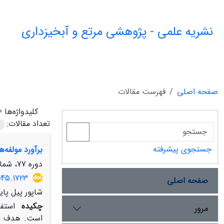
نشریه علمی - پژوهشی مرتع و آبخیزداری
صفحه اصلی
فهرست مقالات
کلیدواژه‌ها 
تعداد مقالات:
جستجوی پیشرفته
برآورد مولفه‌های بیلا
دوره 77، شماره 1، بهار 1403، صفحه
045.1723
صفحه اصلی
شاپور پیل پای
چکیده
استفا
مرور