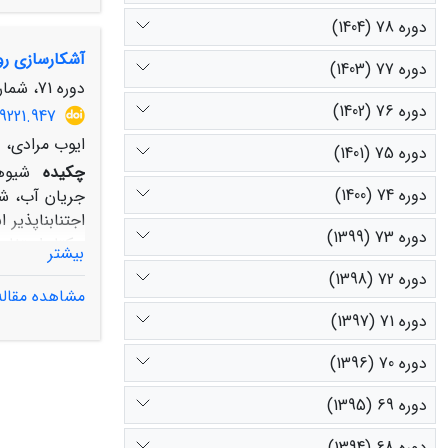
کاربری اراضی
دوره 78 (1404)
دیم و کمینه 
آشکارسازی روند تغیی
جامع منابع آب
دوره 77 (1403)
دوره 71، شماره 2، تابستان 1397، صفحه
دوره 76 (1402)
9221.947
ایوب مرادی، ع
دوره 75 (1401)
چکیده
شیوه
دوره 74 (1400)
جریان آب، شد
دوره 73 (1399)
بیشتر
دوره 72 (1398)
مشاهده مقاله
دوره 71 (1397)
تغییرات کاربر
دوره 70 (1396)
از سال 1987 تا 2013 موجب افزایش ارتفاع رواناب سطحی به میزان 40/1 میلیمتر و افزایش غلظت رسوب به میزان 2 تن در هکتار در سال شده است.
دوره 69 (1395)
دوره 68 (1394)