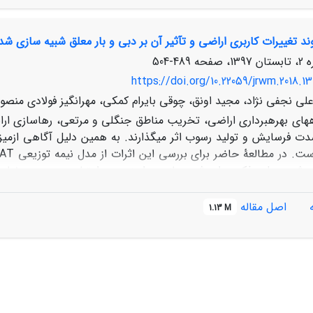
 می‌باشند. بدین ترتیب که بیشینه آبِ آبی در اراضی جنگل و کشاورز
ذخیره آب سبز در اراضی مرتعی مشاهده گردید. شناخت منابع آب موجود
رات کاربری اراضی و تآثیر آن بر دبی و بار معلق شبیه سازی شده با مدل SWAT (مطالعه موردی: آبخیز گالیکش 
 و برنامه‌ریزی‌های بلندمدت را میسر می‌گردد.
489-504
https://doi.org/10.22059/jrwm.2018.13
لی نجفی نژاد، مجید اونق، چوقی بایرام کمکی، مهرانگیز فولادی منصو
­های بهره­برداری اراضی، تخریب مناطق جنگلی و مرتعی، رهاسازی ا
ت فرسایش و تولید رسوب اثر می­گذارند. به همین دلیل آگاهی ازمیزا
اصل مقاله
1.13 M
معلق به ترتیب 63/0 و 61/0 به­دست آمد که با توجه به دامنه­های ت
ی اراضی بر مقدار رواناب و رسوب تمام ورودی­های مدل به غیر از کاربر