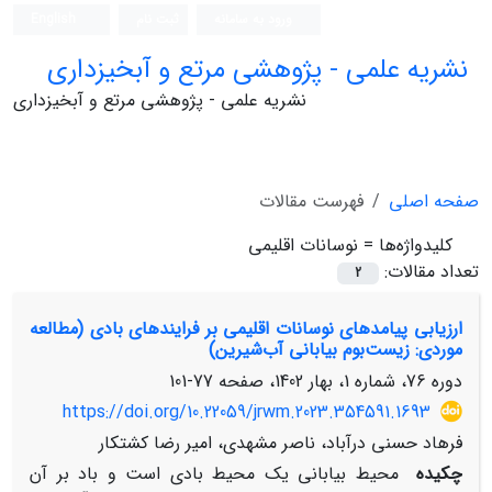
ورود به سامانه
ثبت نام
English
نشریه علمی - پژوهشی مرتع و آبخیزداری
نشریه علمی - پژوهشی مرتع و آبخیزداری
صفحه اصلی
فهرست مقالات
کلیدواژه‌ها =
نوسانات اقلیمی
تعداد مقالات:
2
ارزیابی پیامدهای نوسانات اقلیمی بر فرایندهای بادی (مطالعه
موردی: زیست‌بوم بیابانی آب‌شیرین)
دوره 76، شماره 1، بهار 1402، صفحه
77-101
https://doi.org/10.22059/jrwm.2023.354591.1693
فرهاد حسنی درآباد، ناصر مشهدی، امیر رضا کشتکار
چکیده
محیط بیابانی یک محیط بادی است و باد بر آن