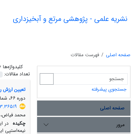
نشریه علمی - پژوهشی مرتع و آبخیزداری
صفحه اصلی
فهرست مقالات
کلیدواژه‌ها 
تعداد مقالات:
جستجوی پیشرفته
تعیین ارزش رجحانی گونة mus tomentellus
دوره 66، شماره 3، پاییز 1392، صفحه
13.36519
صفحه اصلی
محمد فیاض، 
چکیده
در ا
مرور
نیمه‌استپی ا