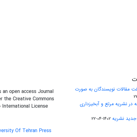
ات
ت مقالات نویسندگان به صورت
is an open access Journal
er the Creative Commons
 در نشریه مرتع و آبخیزداری
0 International License
جدید نشریه
1402-04-22
versity Of Tehran Press