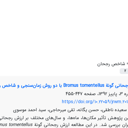
=
شاخص رجحان
2
Bro با دو روش زمان‌سنجی و شاخص رجحان
447-455
https://doi.org/10.22059/jrwm.20
سعیده ناطقی، حسن یگانه، تقی میرحاجی، سید احمد موسوی
ین پژوهش تأثیر مکان‌ها، ماه‌ها، و سال‌های مختلف بر ارزش رجحان
یران بررسی شد. در این مطالعه ارزش رجحانی گونة
tomentellus
mus