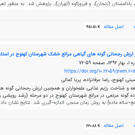
، بادامستان (زنجان)، و فیروزکوه (تهران)‌ـ پژوهش شد. به منظور 
ی. برای مقایسة ارزش رجحانی گونه در سایت‌‌ها و زمان‌های مخت
استفاده شد و به منظور مقایسة دو روش از آز
اف معنی‌دار وجود داشت، ولی بین ماه‌های مختلف و همچنین اثر مت
اصل مقاله
451.51 K
اد که دو روش با یکدیگر در سطح یک درصد اختلاف داشتند.
ر ارزش رجحانی گونه های گیاهی مراتع خشک شهرستان کهنوج در استان
59-72
https://doi.org/10.22059/jrwm.20
ی کهنوج، رضا عرفانزاده، پریا کمالی
عه و شناخت رژیم غذایی علفخواران و همچنین ارزش رجحانی گونه ه
ه گونه مرتعی در مراتع شهرستان کهنوج در دو مرحله (رشد رویشی و
ج¬ساله ماده) به روش زمان سنجی اندازه¬گیری شد. نتایج نشان دا
Rhazya stricta بود. مقایسه ارزش رجحانی گونه¬های گیاهی در هر مرحله ف
در شرایطی که گونه¬های یکساله به وفور در مراتع منطقه وجود داشتن
اصل مقاله
660.88 K
نی که درصد پوشش گونه¬های یکساله از پوشش گیاهی کاهش یافت دا