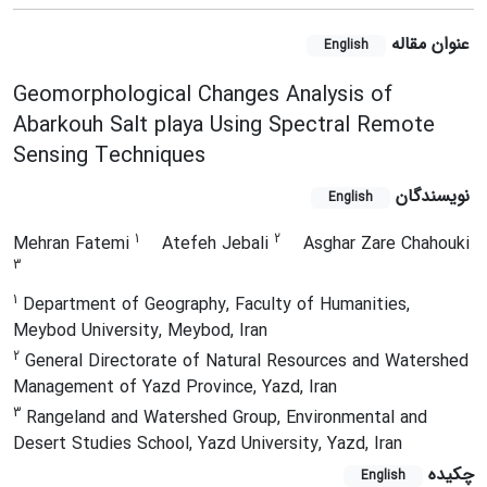
عنوان مقاله
English
Geomorphological Changes Analysis of
Abarkouh Salt playa Using Spectral Remote
Sensing Techniques
نویسندگان
English
1
2
Mehran Fatemi
Atefeh Jebali
Asghar Zare Chahouki
3
1
Department of Geography, Faculty of Humanities,
Meybod University, Meybod, Iran
2
General Directorate of Natural Resources and Watershed
Management of Yazd Province, Yazd, Iran
3
Rangeland and Watershed Group, Environmental and
Desert Studies School, Yazd University, Yazd, Iran
چکیده
English