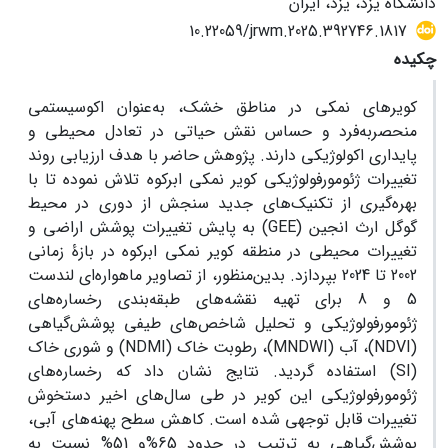
دانشگاه یزد، یزد، ایران
10.22059/jrwm.2025.392746.1817
چکیده
کویرهای نمکی در مناطق خشک، به‌عنوان اکوسیستمی‌
منحصربه‌فرد و حساس نقش حیاتی در تعادل محیطی و
پایداری اکولوژیکی دارند. پژوهش حاضر با هدف ارزیابی روند
تغییرات ژئومورفولوژیکی کویر نمکی ابرکوه تلاش نموده تا با
بهره‌گیری از تکنیک‌های جدید سنجش از دوری در محیط
گوگل ارث انجین (GEE) به پایش تغییرات پوشش اراضی و
تغییرات محیطی در منطقه کویر نمکی ابرکوه در بازۀ زمانی
2002 تا 2024 بپردازد. بدین‌منظور، از تصاویر ماهواره‌ای لندست
5 و 8 برای تهیه نقشه‌های طبقه‌بندی رخساره‌های
ژئومورفولوژیکی و تحلیل شاخص‌های طیفی پوشش‌گیاهی
(NDVI)، آب (MNDWI)، رطوبت خاک (NDMI) و شوری خاک
(SI) استفاده گردید. نتایج نشان داد که رخساره‌های
ژئومورفولوژیکی این کویر در طی سال‌های اخیر دستخوش
تغییرات قابل توجهی شده است. کاهش سطح پهنه‌های آبی،
پوشش‌گیاهی به ترتیب در حدود 65‌%و 51‌% نسبت به