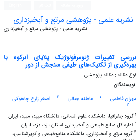
ورود به سامانه
ثبت نام
English
نشریه علمی - پژوهشی مرتع و آبخیزداری
نشریه علمی - پژوهشی مرتع و آبخیزداری
بررسی تغییرات ژئومرفولوژیک پلایای ابرکوه با
بهره‌گیری از تکنیک‌های طیفی سنجش از دور
نوع مقاله : مقاله پژوهشی
نویسندگان
2
1
مهران فاطمی
عاطفه جبالی
اصغر زارع چاهوکی
3
1
گروه جغرافیا، دانشکده علوم انسانی، دانشگاه میبد، میبد، ایران
2
اداره کل منابع طبیعی و آبخیزداری استان یزد، یزد، ایران
3
گروه مرتع و آبخیزداری، دانشکده منابع‌طبیعی و کویرشناسی،