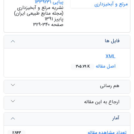
پیاپی 1339231
نشریه مرتع و آبخیزداری
(مجله منابع طبیعی ایران)
پاییز 1391
صفحه
329-340
فایل ها
XML
اصل مقاله
305.79 K
هم رسانی
ارجاع به این مقاله
آمار
تعداد مشاهده مقاله
2,943