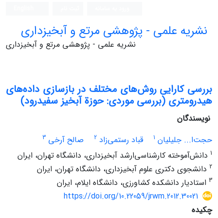
ورود به سامانه
ثبت نام
English
نشریه علمی - پژوهشی مرتع و آبخیزداری
نشریه علمی - پژوهشی مرتع و آبخیزداری
بررسی کارایی روش‌های مختلف در بازسازی داده‌های
هیدرومتری (بررسی موردی: حوزة آبخیز سفیدرود)
نویسندگان
3
2
1
حجت‌ا... جلیلیان
قباد رستمی‌زاد
صالح آرخی
1
دانش‌آموخته کارشناسی‌ارشد آبخیزداری، دانشگاه تهران، ایران
2
دانشجوی دکتری علوم آبخیزداری، دانشگاه تهران، ایران
3
استادیار دانشکده کشاورزی، دانشگاه ایلام، ایران
https://doi.org/10.22059/jrwm.2012.30021
چکیده