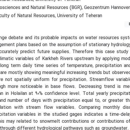
eosciences and Natural Resources (BGR), Geozentrum Hannover
ulty of Natural Resources, University of Teheran
ange debate and its probable impacts on water resources sys
gement plans based on the assumption of stationary hydrolog
ccurately predict future supplies. Therefore this case study 
limatic variables of Karkheh Rivers upstream by applying mo
long term daily time series of temperature, precipitation an
are mostly showing meaningful increasing trends but observe
 not spatially uniform for precipitation. Streamflow variab
ugh more noticeable in base flows. Decreasing trend is mea
n in Holailan at 90% confidence level. Total yearly precipita
and number of days with precipitation equal to, or greater t
ation with stream flow variables. Comparing monthly dis
itation variables in the studied gages indicates a time-del
is may related to snowmelt contributions or contributions o
through different hydrological pathways such as groundwater