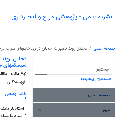
نشریه علمی - پژوهشی مرتع و آبخیزداری
صفحه اصلی
تحلیل روند تغییرات جریان در رودخانه‏های سراب کرخه
تحلیل روند 
سیستم‏های م
نوع مقاله : مقا
جستجوی پیشرفته
نویسندگان
1
خالد اوسطی
صفحه اصلی
4
1
استادیار دانشک
مرور
2
استاد دانشکدة 