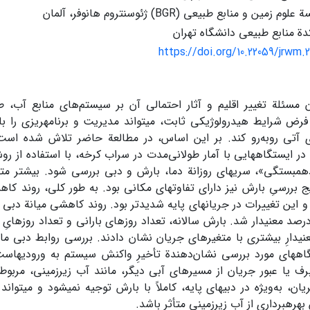
ن و منابع طبیعی (BGR) ژئوسنتروم هانوفر، آلمان
ة منابع طبیعی دانشگاه تهران
https://doi.org/10.22059/jrwm.
 مسئلة تغییر اقلیم و آثار احتمالی آن بر سیستم‌های منابع آب، ط
فرض شرایط هیدرولوژیکی ثابت، می‏تواند مدیریت و برنامه‏ریزی را 
ی آتی روبه‌رو کند. بر این اساس، در مطالعة حاضر تلاش شده است
در ایستگاه‏هایی با آمار طولانی‌مدت در سراب کرخه، با استفاده از ر
همبستگی»، سری‏های روزانة دما، بارش و دبی بررسی شود. بیشتر متغ
 بررسیِ بارش نیز دارای تفاوت‏های مکانی بود. به طور کلی، روند کا
این تغییرات در جریان‏های پایه شدیدتر بود. روند کاهشی میانة دبی سا
ی‏دارِ بیشتری با متغیرهای جریان نشان دادند. بررسی روابط دبی ما
اه‏های مورد بررسی نشان‌دهندة تأخیرِ واکنش سیستم به ورودی‏هاست
رف یا عبور جریان از مسیرهای آبی دیگر، مانند آب زیرزمینی، مربوط
ن، به‌ویژه در دبی‏های پایه، کاملاً با بارش توجیه نمی‏شود و می‏تواند
بهره‏برداری از آب زیرزمینی متأثر باشد.