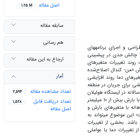
اصل مقاله
1.25 M
سابقه مقاله
هم رسانی
راحی و اجرای برنامه‏های
با چالش جدی در پیش‏بینی
ارجاع به این مقاله
 روند تغییرات متغیرهای
وش «من- کندال اصلاح‌شده
آمار
یرهای دما روند افزایشی
هشی برای جریان در منطقه
تعداد مشاهده مقاله
لانه در ایستگاه‏ هولیلان
2,594
در سطح ده درصد معنی‏دار شد. بارش سالانه، تعداد روزهای بارانی و تعداد روزهایِ با بارشِ بیش از 10 میلی‏متر
تعداد دریافت فایل
1,528
هانه با متغیرهای بارش و
اصل مقاله
؛ این موضوع می‏تواند به
 باشد. بخشی از تغییراتِ
 از تغییرات دما یا عواملی