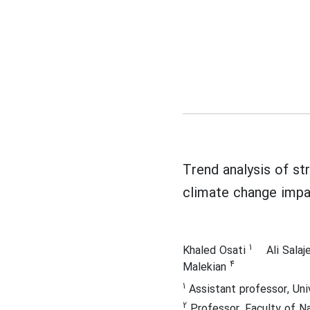
Trend analysis of s
climate change imp
1
Khaled Osati
Ali Sala
4
Malekian
1
Assistant professor, Uni
2
Professor, Faculty of Na