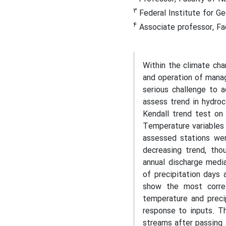
3
Federal Institute for G
4
Associate professor, Fac
Within the climate ch
and operation of mana
serious challenge to a
assess trend in hydroc
Kendall trend test on 
Temperature variables 
assessed stations were
decreasing trend, tho
annual discharge media
of precipitation days 
show the most correl
temperature and precip
response to inputs. Th
streams after passing 