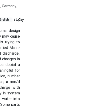
, Germany.
چکیده
English
tems, design
y may cause
is trying to
dified Mann-
d discharge.
d changes in
les depict a
ningful for
tion, number
han, 10 mm/d
charge with
ay in system
f water into
. Some parts