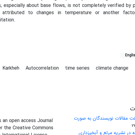
 especially about base flows, is not completely verified by p
attributed to changes in temperature or another facto
tation.
Engli
Karkheh
Autocorrelation
time series
climate change
ات
ت مقالات نویسندگان به صورت
is an open access Journal
er the Creative Commons
 در نشریه مرتع و آبخیزداری