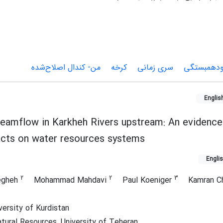
دهمبستگی
سری زمانی
کرخه
من‌- کندال اصلاح‌شده
Englis
treamflow in Karkheh Rivers upstream: An evidence
acts on water resources systems
Engli
2
2
3
jegheh
Mohammad Mahdavi
Paul Koeniger
Kamran C
versity of Kurdistan
tural Resources, University of Teheran