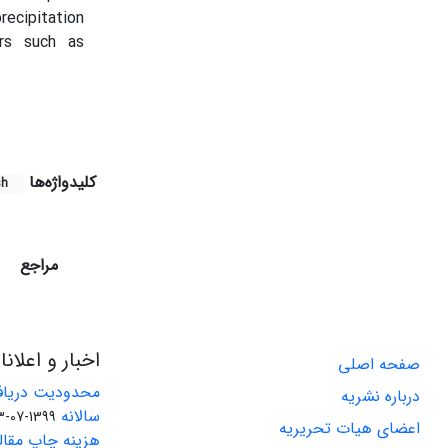
recipitation
rs such as
کلیدواژه‌ها
sh
مراجع
اخبار و اعلان
صفحه اصلی
محدودیت دریاف
درباره نشریه
سالانه
1399-07-23
اعضای هیات تحریریه
هزینه چاپ مقاله