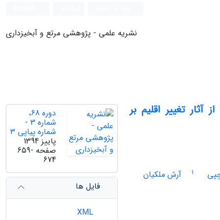
ورود به سامانه
ثبت نام
English
نشریه علمی - پژوهشی مرتع و آبخیزداری
 آثار تغییر اقلیم بر
دوره 68،
شماره 3 -
شماره پیاپی 3
پاییز 1394
صفحه
659-
674
1
چپی
آرش ملکیان
فایل ها
XML