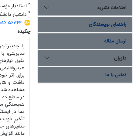
3
استادیار مؤسسة علوم زمی
اطلاعات نشریه
4
دانشیار دانشکد
2015.56344
راهنمای نویسندگان
چکیده
ارسال مقاله
با جدی‏ترشدن
مدیریتی، با 
داوران
دقیق نیازها
هیدرواقلیمی 
تماس با ما
برای اثر خود
داشت و نتایج
مشاهده شد و 
همبستگیِ معن
دما در ایستگ
تأخیرِ ذوب ب
متغیرهای جریا
مانند افزایش 