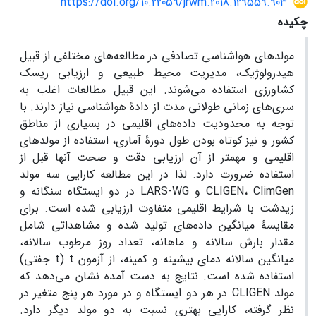
https://doi.org/10.22059/jrwm.2018.129559.903
چکیده
مولدهای هواشناسی تصادفی در مطالعه‌های مختلفی از قبیل
هیدرولوژیک، مدیریت محیط طبیعی و ارزیابی ریسک
کشاورزی استفاده می‌شوند. این قبیل مطالعات اغلب به
سری‌های زمانی طولانی مدت از دادۀ هواشناسی نیاز دارند. با
توجه به محدودیت داده‌های اقلیمی در بسیاری از مناطق
کشور و نیز کوتاه بودن طول دورۀ آماری، استفاده از مولدهای
اقلیمی و مهم­تر از آن ارزیابی دقت و صحت آن­ها قبل از
استفاده ضرورت دارد. لذا در این مطالعه کارایی سه مولد
CLIGEN، ClimGen و LARS-WG در دو ایستگاه سنگانه و
زیدشت با شرایط اقلیمی متفاوت ارزیابی شده است. برای
مقایسۀ میانگین داده‌های تولید شده و مشاهداتی شامل
مقدار بارش سالانه و ماهانه، تعداد روز مرطوب سالانه،
میانگین سالانه دمای بیشینه و کمینه، از آزمون t (t جفتی)
استفاده شده است. نتایج به دست آمده نشان می‌دهد که
مولد CLIGEN در هر دو ایستگاه و در مورد هر پنج متغیر در
نظر گرفته، کارایی بهتری نسبت به دو مولد دیگر دارد.