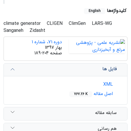
کلیدواژه‌ها
English
climate generator
CLIGEN
ClimGen
LARS-WG
Sanganeh
Zidasht
دوره 71، شماره 1
بهار 1397
صفحه
189-204
فایل ها
XML
اصل مقاله
767.26 K
سابقه مقاله
هم رسانی