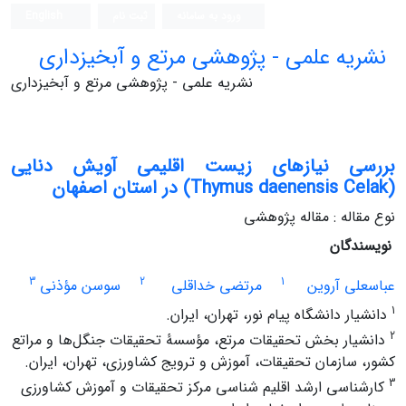
ورود به سامانه
ثبت نام
English
نشریه علمی - پژوهشی مرتع و آبخیزداری
نشریه علمی - پژوهشی مرتع و آبخیزداری
بررسی نیازهای زیست اقلیمی آویش دنایی
(Thymus daenensis Celak) در استان اصفهان
نوع مقاله : مقاله پژوهشی
نویسندگان
3
2
1
عباسعلی آروین
مرتضی خداقلی
سوسن مؤذنی
1
دانشیار دانشگاه پیام نور، تهران، ایران.
2
دانشیار بخش تحقیقات مرتع، مؤسسۀ تحقیقات جنگل‌ها و مراتع
کشور، سازمان تحقیقات، آموزش و ترویج کشاورزی، تهران، ایران.
3
کارشناسی ارشد اقلیم شناسی مرکز تحقیقات و آموزش کشاورزی