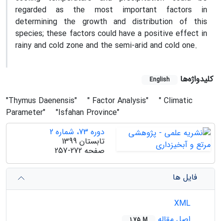
regarded as the most important factors in
determining the growth and distribution of this
species; these factors could have a positive effect in
rainy and cold zone and the semi-arid and cold one.
کلیدواژه‌ها
English
"Thymus Daenensis"
" Factor Analysis"
" Climatic
Parameter"
"Isfahan Province"
دوره 73، شماره 2
تابستان 1399
صفحه
257-272
فایل ها
XML
اصل مقاله
1.75 M