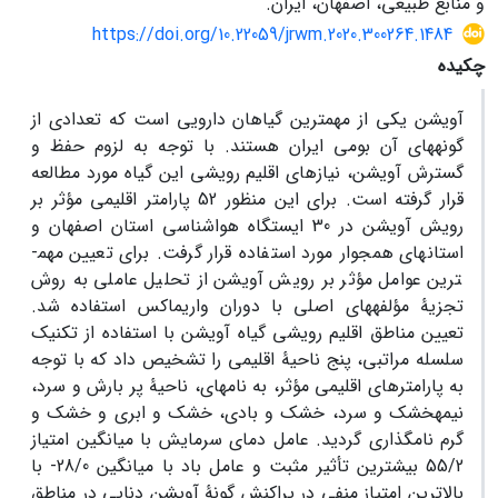
و منابع طبیعی، اصفهان، ایران.
https://doi.org/10.22059/jrwm.2020.300264.1484
چکیده
آویشن یکی از مهم­ترین گیاهان دارویی است که تعدادی از
گونه‏های آن بومی ایران هستند. با توجه به لزوم حفظ و
گسترش آویشن، نیازهای اقلیم رویشی این گیاه مورد مطالعه
قرار گرفته است. برای این منظور 52 پارامتر اقلیمی مؤثر بر
رویش آویشن در 30 ایستگاه هواشناسی استان اصفهان و
استان­های همجوار مورد استفاده قرار گرفت. برای تعیین مهم­
ترین عوامل مؤثر بر رویش آویشن از تحلیل عاملی به روش
تجزیۀ مؤلفه­های اصلی با دوران واریماکس استفاده شد.
تعیین مناطق اقلیم ­رویشی گیاه آویشن با استفاده از تکنیک
سلسله مراتبی، پنج ناحیۀ اقلیمی را تشخیص داد که با توجه
به پارامترهای اقلیمی مؤثر، به نام­های، ناحیۀ پر بارش و سرد،
نیمه­خشک ­و سرد، خشک و بادی، خشک و ابری و خشک و
گرم نام­گذاری گردید. عامل دمای سرمایش با میانگین امتیاز
55/2 بیشترین تأثیر مثبت و عامل باد با میانگین 28/0- با
بالاترین امتیاز منفی در پراکنش گونۀ آویشن دنایی در مناطق