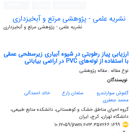
ورود به سامانه
ثبت نام
English
نشریه علمی - پژوهشی مرتع و آبخیزداری
نشریه علمی - پژوهشی مرتع و آبخیزداری
ارزیابی پیاز رطوبتی در شیوه آبیاری زیرسطحی عمقی
با استفاده از لوله‌های PVC در اراضی بیابانی
نوع مقاله : مقاله پژوهشی
نویسندگان
گلنوش سوارتندرو
سلمان زارع
خالد احمدآلی
محمد جعفری
گروه احیای مناطق خشک و کوهستانی، دانشکده منابع طبیعی،
دانشگاه تهران، کرج، ایران
10.22059/jrwm.2023.357266.1699