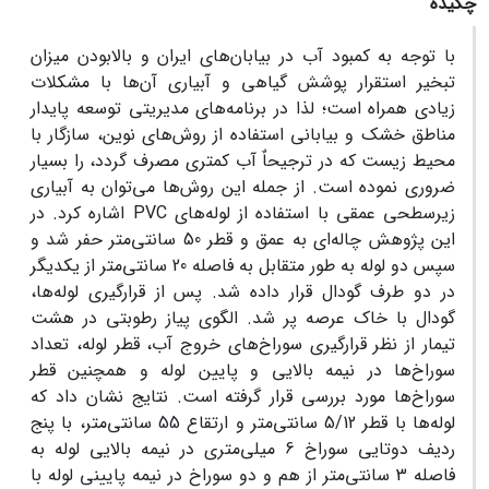
چکیده
با توجه به کمبود آب در بیابان‌های ایران و بالابودن میزان
تبخیر استقرار پوشش گیاهی و آبیاری آن‌ها با مشکلات
زیادی همراه است؛ لذا در برنامه‌های مدیریتی توسعه پایدار
مناطق خشک و بیابانی استفاده از روش‌های نوین، سازگار با
محیط زیست که در ترجیحاٌ آب کمتری مصرف گردد، را بسیار
ضروری نموده است. از جمله این روش‌ها می‌توان به آبیاری
زیرسطحی عمقی با استفاده از لوله‌های PVC اشاره کرد. در
این پژوهش چاله‌ای به عمق و قطر 50 سانتی‌متر حفر شد و
سپس دو لوله به طور متقابل به فاصله 20 سانتی‌متر از یکدیگر
در دو طرف گودال قرار داده شد. پس از قرارگیری لوله‌ها،
گودال با خاک عرصه پر شد. الگوی پیاز رطوبتی در هشت
تیمار از نظر قرارگیری سوراخ‌های خروج آب، قطر لوله، تعداد
سوراخ‌ها در نیمه بالایی و پایین لوله و همچنین قطر
سوراخ‌ها مورد بررسی قرار گرفته است. نتایج نشان داد که
لوله‌ها با قطر 5/12 سانتی‌متر و ارتقاع 55 سانتی‌متر، با پنج
ردیف دوتایی سوراخ 6 میلی‌متری در نیمه بالایی لوله به
فاصله 3 سانتی‌متر از هم و دو سوراخ در نیمه پایینی لوله با