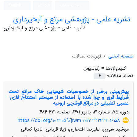
ورود به سامانه
ثبت نام
English
نشریه علمی - پژوهشی مرتع و آبخیزداری
نشریه علمی - پژوهشی مرتع و آبخیزداری
صفحه اصلی
فهرست مقالات
کلیدواژه‌ها =
رگرسیون
تعداد مقالات:
4
پیش‌بینی برخی از خصوصیات شیمیایی خاک مراتع تحت
شرایط قرق و چرا شده با استفاده از سیستم استنتاج فازی-
عصبی تطبیقی در مراتع قوشچی ارومیه
دوره 75، شماره 3، پاییز 1401، صفحه
471-484
https://doi.org/10.22059/jrwm.2022.342436.1658
مهشید سوری، علیرضا افتخاری، ژیلا قربانی، نادیا کمالی