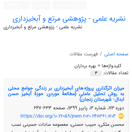
ورود به سامانه
ثبت نام
English
نشریه علمی - پژوهشی مرتع و آبخیزداری
نشریه علمی - پژوهشی مرتع و آبخیزداری
صفحه اصلی
فهرست مقالات
کلیدواژه‌ها =
بهره برداران
تعداد مقالات:
3
میزان اثرگذاری پروژه های آبخیزداری بر زندگی جوامع محلی
به روش تحلیل عاملی (مطالعۀ موردی: حوزۀ آبخیز حسن
ابدال- شهرستان زنجان)
دوره 73، شماره 3، پاییز 1399، صفحه
633-647
https://doi.org/10.22059/jrwm.2020.248361.1204
محسن ملکی، حبیب حسنی، معصومه سادات حسینی نسب