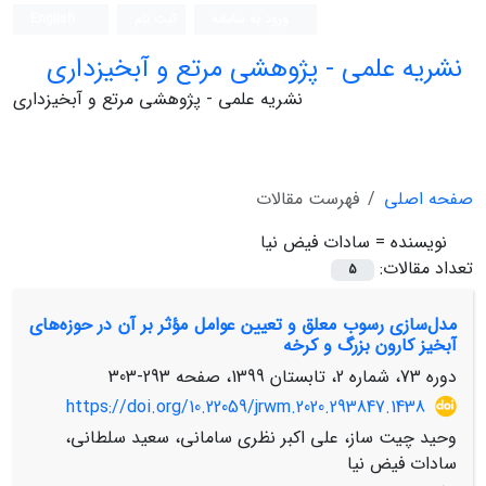
ورود به سامانه
ثبت نام
English
نشریه علمی - پژوهشی مرتع و آبخیزداری
نشریه علمی - پژوهشی مرتع و آبخیزداری
صفحه اصلی
فهرست مقالات
نویسنده =
سادات فیض نیا
تعداد مقالات:
5
مدل‌سازی رسوب معلق و تعیین عوامل مؤثر بر آن در حوزه‌های
آبخیز کارون بزرگ و کرخه
دوره 73، شماره 2، تابستان 1399، صفحه
293-303
https://doi.org/10.22059/jrwm.2020.293847.1438
وحید چیت ساز، علی اکبر نظری سامانی، سعید سلطانی،
سادات فیض نیا