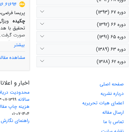
بهای پایین و 
16.61694
دوره 67 (1393)
پریسا فرضی، 
چکیده
ویژگی
دوره 66 (1392)
تحقیق با هدف
دوره 65 (1391)
بیشتر
دوره 63 (1389)
مشاهده مقاله
دوره 62 (1388)
دارد، اما در
95 درصد مع
اخبار و اعلان
صفحه اصلی
منطقه بر فرا
محدودیت دریاف
درباره نشریه
سالانه
1399-07-23
اعضای هیات تحریریه
هزینه چاپ مقاله
ارسال مقاله
1404-07-01
راهنمای نگارش 
تماس با ما
نقشه سایت