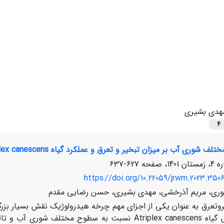
هدی بشیری
4
 شوری آب بر میزان تبخیر و تعرق و عملکرد گیاه Atriplex canescens
627-637
https://doi.org/10.22059/jrwm.2023.350
وری، مریم آذرخشی، مهدی بشیری، حسن رضایی مقدم
وتعرق به عنوان یکی از اجزای مهم چرخه هیدرولوژیک نقش بسیار بزر
بررسی واکنش گیاه Atriplex canescens نسبت به سطوح 