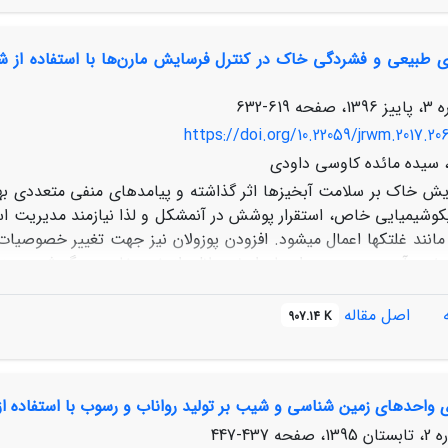
عمول، عملکرد مدل در شبیه­سازی زمین‌لغزش­ها متوسط است. درحالی‌
های طبیعی و فشردگی خاک در کنترل فرسایش مارن‌ها با استفاده از شب
بنابراین از مدل SINMAP در شرایط رطوبت هیدرولوژیک بالا می‌توان بر
د.
619-632
https://doi.org/10.22059/jrwm.2017.20
 سیده مائده کاوسی داودی
یش خاک بر سلامت آبخیزها اثر گذاشته و پیامدهای منفی متعددی به
زیکوشیمیایی خاص، استقرار پوشش در آن­مشکل و لذا نیازمند مدیریت 
مانند غلتک­ها اعمال می­شود. افزودن پوزولان نیز جهت تغییر خصوصی
در حضور آب به صورت مواد پایدار غیرحلال، از خود خاصیت گیرشی برو
اصل مقاله
907.14 K
اد 95 درصد نشان داد که با در نظر گرفتن توأم سه متغیر رواناب، تولید
 واحدهای زمین شناسی و شیب‌ بر تولید رواناب و رسوب با استفاده از 
د و غلظت رسوب، غیرمعنی­دار به دست آمد. لذا فشردگی خاک به دلیل ت
437-447