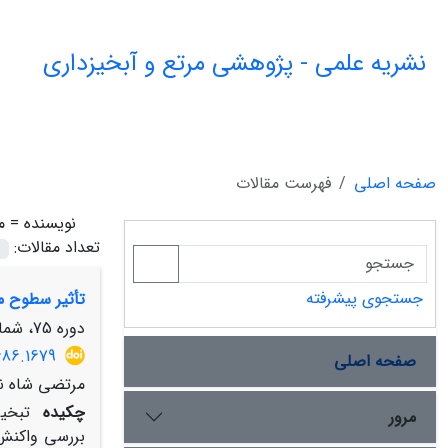
نشریه علمی - پژوهشی مرتع و آبخیزداری
صفحه اصلی
فهرست مقالات
نویسنده =
م
تعداد مقالات:
جستجوی پیشرفته
تأثیر سطوح مختلف
دوره 75، شماره 4، زمستان 1401، صفحه
686.1679
صفحه اصلی
مرتضی شاه ن
چکیده
تبخیر
مرور