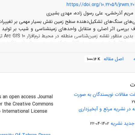
در دسترس بودن پوزولان­های طبیعی، برای عملیات تثبیت مارن­ها به عنوا
https://doi.org/10.22059/jrwm.20
مریم آذرخشی، علی رسول زاده، مهدی بشیری
‌های سنگ‌های تشکیل‌دهنده سطح زمین نقش بسیار مهمی بر تغییرات 
 بررسی اثر اصلی و متقابل واحدهای زمین‏شناسی و شیب ‌بر تولید روا
صورت
ماسه‌سنگ، ما
که مربوط به دوره بازگشت 10 سال است. نتایج تجزیه واریانس نشان
اصل مقاله
1000.16 K
تفاوت معنی‏داری در سطح 5 درصد وجود دارد. در مورد طبقات شیب 
 مورد غلظت رسوب تفاوت معنی‌دار نشد. نتایج مربوط به اثر متقابل
نی‏دار شد، اما در مورد وزن رسوب و غلظت رسوب اثر متقابل معنی‌د
ات
یند فرسایش خاک اثرگذار هستند و همچنین اثرپذیری متغیر رواناب بیش
ت مقالات نویسندگان به صورت
is an open access Journal
er the Creative Commons
 در نشریه مرتع و آبخیزداری
0 International License
جدید نشریه
1402-04-22